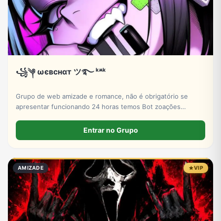
꧁༆ ωєвㅤcнαт ツ࿐ ᵏᔿᵏ
Grupo de web amizade e romance, não é obrigatório se
apresentar funcionando 24 horas temos Bot zoações
brincadeira liberada etc.
Entrar no Grupo
AMIZADE
VIP