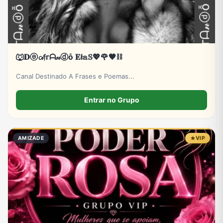
🐺𝐃ⓔ𝓬𝒾𝔣гᗩ𝓃ⓓỗ 𝐄ł𝕒𝕊💖🌹🖤⛓️
Canal Destinado A Frases e Poemas...
Entrar no Grupo
AMIZADE
VIP