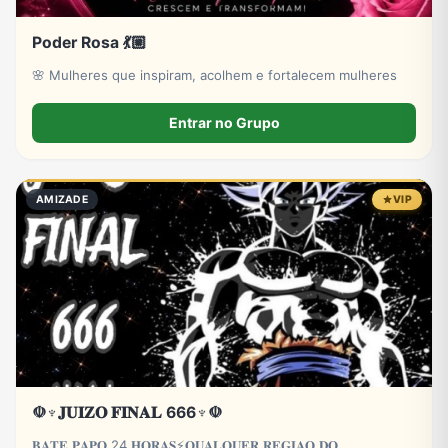
Poder Rosa 💃🏼
🌸 Mulheres que inspiram, acolhem e fortalecem mulheres
Entrar no Grupo
AMIZADE
VIP
☫♆𝐉𝐔𝐈𝐙𝐎 𝐅𝐈𝐍𝐀𝐋 666♆☫
𝐁𝐀𝐓𝐄 𝐏𝐀𝐏𝐎 24 𝐇𝐎𝐑𝐀𝐒⚡𝐐𝐔𝐀𝐋𝐐𝐔𝐄𝐑 𝐑𝐄𝐆𝐈𝐀𝐎 𝐃𝐎