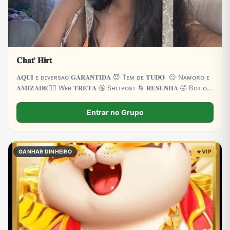
𝐂𝐡𝐚𝐭' 𝐇𝐢𝐫𝐭
𝐀𝐐𝐔𝐈 ᴇ‌ ᴅɪᴠᴇʀsᴀ‌ᴏ 𝐆𝐀𝐑𝐀𝐍𝐓𝐈𝐃𝐀 😈 Tᴇᴍ ᴅᴇ 𝐓𝐔𝐃𝐎 😏 Nᴀᴍᴏʀᴏ ᴇ
𝐀𝐌𝐈𝐙𝐀𝐃𝐄❤️‍🔥 Wᴇʙ 𝐓𝐑𝐄𝐓𝐀 🤬 Sʜɪᴛᴘᴏsᴛ 🌀 𝐑𝐄𝐒𝐄𝐍𝐇𝐀 🤣 Bᴏᴛ ᴏɴ
24H 🤖 ᴇ ᴍᴜɪᴛᴀs 𝐙𝐎𝐄𝐈𝐑𝐀 👻 ᴍᴜɪᴛᴀs 𝐁𝐑𝐈𝐍𝐂𝐀𝐃𝐄𝐈𝐑𝐀𝐒 🌴
Entrar no Grupo
GANHAR DINHEIRO
VIP