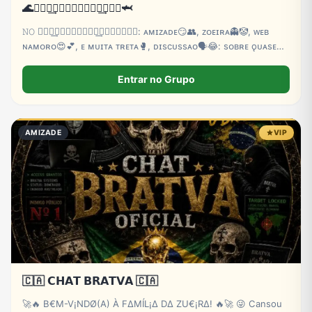
🌊𝚫𝐓𝐋͢𝐀𝐍𝐓𝐈𝐂↯𝐂𝐇͢𝚫𝐓᭄🦈
𝙽𝙾 𝚫𝐓𝐋͢𝐀𝐍𝐓𝐈𝐂↯𝐂𝐇͢𝚫𝐓᭄𝙿𝙾𝙳𝙴: ᴀᴍɪᴢᴀᴅᴇ😏👥, ᴢᴏᴇɪʀᴀ👻🤡, ᴡᴇʙ
ɴᴀᴍᴏʀᴏ😍💕, ᴇ ᴍᴜɪᴛᴀ ᴛʀᴇᴛᴀ🥊, ᴅɪscᴜssᴀᴏ🗣️😂: sᴏʙʀᴇ ǫᴜᴀsᴇ
ᴛᴜᴅᴏ ᴍᴀs ᴅᴇɴᴛʀᴏ💕💥 ᴅᴀs ʀᴇɢʀᴀs💘😋, cᴀʟʟ 📳🎶ᴀᴘᴇɴᴀs ᴀᴅᴍs
🤴🏼 ɪɴɪcɪᴀᴍ.🎠🫵🏼🌸
Entrar no Grupo
AMIZADE
VIP
🇨🇦 𝗖𝗛𝗔𝗧 𝗕𝗥𝗔𝗧𝗩𝗔 🇨🇦
🚀🔥 B€M-V¡NDØ(A) À FΔMÍL¡Δ DΔ ZU€¡RΔ! 🔥🚀 😜 Cansou