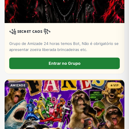
꧁ ꜱᴇᴄʀᴇᴛ ᴄᴀᴏꜱ ꧂
Grupo de Amizade 24 horas temos Bot, Não é obrigatório se
apresentar zoeira liberada brincadeiras etc.
Entrar no Grupo
AMIZADE
VIP