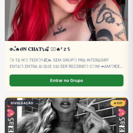
𑇢ᩘ🔥𝛩𝐍 𝐂𝐇𝐀𝐓↯🍒 ⃝⃔‌‌🔥ᶻ 𝗓 𐰁
❍I TΔ N❍ TΣDI❍?🥀 ⃟💫 SΣM GRUP❍ PRΔ INTΣRΔGIR?
ΣNTΔ❍ ΣNTRΔ ΔI QUΣ VΔI SΣR RΣCΣBID❍ C❍M ➦∆M❍R ⃟E
C∆RINH❍ BB💕🫵😏
Entrar no Grupo
DIVULGAÇÃO
VIP