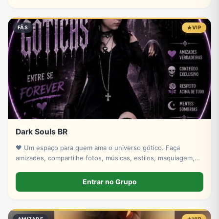
FÃS
VIP
Dark Souls BR
🖤 Um espaço para quem ama o universo gótico. Faça
amizades, compartilhe fotos, músicas, estilos, maquiagem,
moda alternativa e converse com pessoas que têm a mesma
vibe. Respeito e bom senso sempre.
Entrar no Grupo