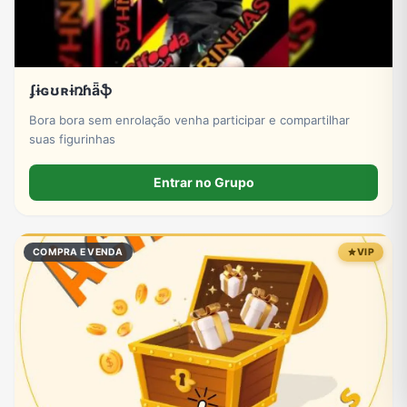
ʄɨɢʊʀɨռɦǟֆ
Bora bora sem enrolação venha participar e compartilhar
suas figurinhas
Entrar no Grupo
COMPRA E VENDA
VIP