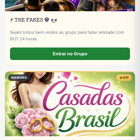
⚡ 𝚃𝙷𝙴 𝙵𝙰𝙺𝙴𝚂 💀 ×͜×
Sejam todos bem vindos ao grupo para fazer amizade com
BOT 24 horas.
Entrar no Grupo
NAMORO
VIP