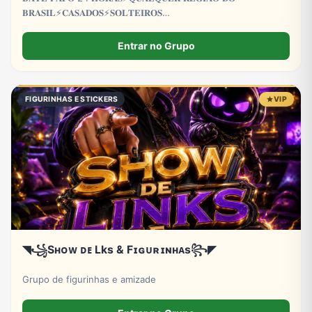
𝐁𝐑𝐀𝐒𝐈𝐋⚡𝐂𝐀𝐒𝐀𝐃𝐎𝐒⚡𝐒𝐎𝐋𝐓𝐄𝐈𝐑𝐎𝐒
𝐂𝐀𝐒𝐀𝐃𝐀𝐒⚡𝐒𝐎𝐋𝐓𝐄𝐈𝐑𝐀𝐒⚡𝐋𝐆𝐁𝐓𝐐𝐈𝐀+⚡𝐓𝐑𝐄𝐓𝐀
𝐀𝐕𝐎𝐍𝐓𝐀𝐃𝐄⚡𝐏𝐑𝐎𝐈𝐁𝐈𝐃𝐎 𝐌𝐄𝐍𝐎𝐑𝐄𝐒 𝐃𝐄 18 𝐀𝐍𝐎𝐒
Entrar no Grupo
FIGURINHAS E STICKERS
VIP
◥꧁Sʜᴏᴡ ᴅᴇ Lks & Fɪɢᴜʀɪɴʜᴀs꧂◤
Grupo de figurinhas e amizade