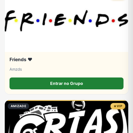
Tecnologia
TV
Vagas de Empregos
Viagem e Turismo
Vídeos
Friends ❤️
Amzds
Entrar no Grupo
AMIZADE
VIP