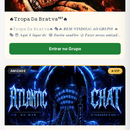
🔥𝚃𝚛𝚘𝚙𝚊 𝙳𝚊 𝙱𝚛𝚊𝚝𝚟𝚊¹⁵⁷🔥
🔥𝚃𝚛𝚘𝚙𝚊 𝙳𝚊 𝙱𝚛𝚊𝚝𝚟𝚊🔥 🎭🔥 𝑩𝑬𝑴-𝑽𝑰𝑵𝑫𝑶(𝑨) 𝑨𝑶 𝑮𝑹𝑼𝑷𝑶! 🔥
🎭 😎 𝑨𝒒𝒖𝒊 é 𝒍𝒖𝒈𝒂𝒓 𝒅𝒆: 😂 𝒁𝒖𝒆𝒊𝒓𝒂 𝒔𝒂𝒖𝒅á𝒗𝒆 🤝 𝑭𝒂𝒛𝒆𝒓 𝒏𝒐𝒗𝒂𝒔 𝒂𝒎𝒊𝒛𝒂𝒅𝒆𝒔
🎮
Entrar no Grupo
AMIZADE
VIP