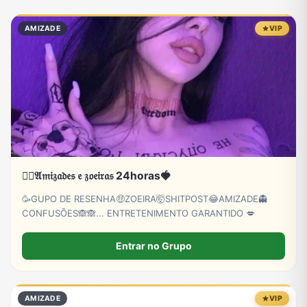
Eventos
Fãs
Figurinhas e Stickers
Filmes e Séries
AMIZADE
VIP
Frases e Mensagens
Futebol
Games e Jogos
Ganhar Dinheiro
Imobiliária
Investimentos e Finanças
Links
Memes, Engraçados e Zoeira
❤️‍🔥𝔄𝔪𝔦𝔷𝔞𝔡𝔢𝔰 𝔢 𝔷𝔬𝔢𝔦𝔯𝔞𝔰 24horas🍓
Moda e Beleza
Música
Namoro
Negócios & Empreendedorismo
🥳GUPO DE RESENHA🤑ZOEIRA🤯SHITPOST😂AMIZADE👻
CONFUSÕES🙈🙈... ENTRETENIMENTO GARANTIDO 💋
Notícias
Outros
Política
Profissões
Entrar no Grupo
AMIZADE
VIP
Receitas
Redes Sociais
Religião
Shitpost