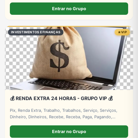
zoeira, memes, stickers e novas amizades. Administração
presente e muita interação. Entre para o bando! 🍌🔥 🔞
Entrar no Grupo
Exclusivo para maiores.
INVESTIMENTOS E FINANÇAS
VIP
💰 RENDA EXTRA 24 HORAS - GRUPO VIP 💰
Pix, Renda Extra, Trabalho, Trabalhos, Serviço, Serviços,
Dinheiro, Dinheiros, Recebe, Receba, Paga, Pagando,
Investimento, Investimentos, Lucro, Digital. #empresa
#grupos #grupo #whatsapp
Entrar no Grupo