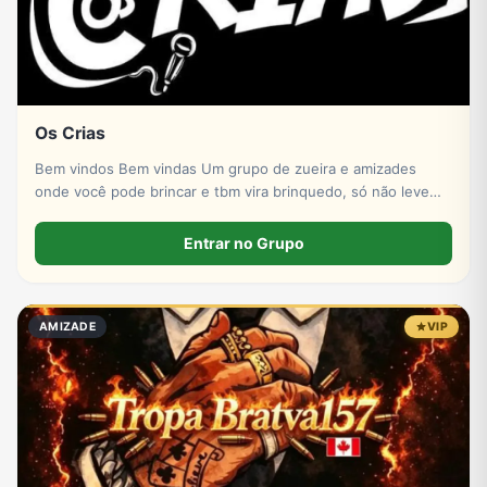
Os Crias
Bem vindos Bem vindas Um grupo de zueira e amizades
onde você pode brincar e tbm vira brinquedo, só não levem
pro coração
Entrar no Grupo
AMIZADE
VIP