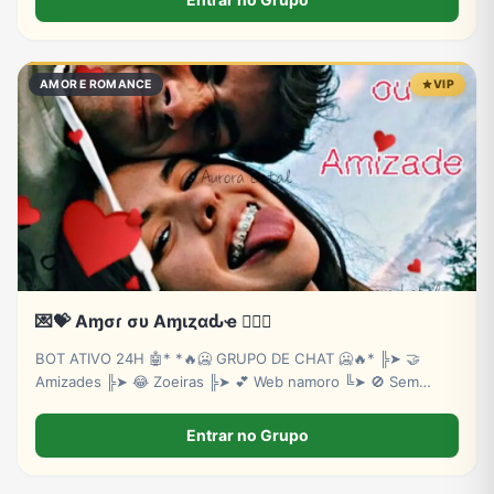
AMOR E ROMANCE
VIP
💌💝 Aɱσɾ συ Aɱιȥαԃҽ ❤️‍🔥💘
BOT ATIVO 24H 🤖* *🔥🥶 GRUPO DE CHAT 🥶🔥* ╠➤ 🤝
Amizades ╠➤ 😂 Zoeiras ╠➤ 💕 Web namoro ╚➤ 🚫 Sem
baderna
Entrar no Grupo