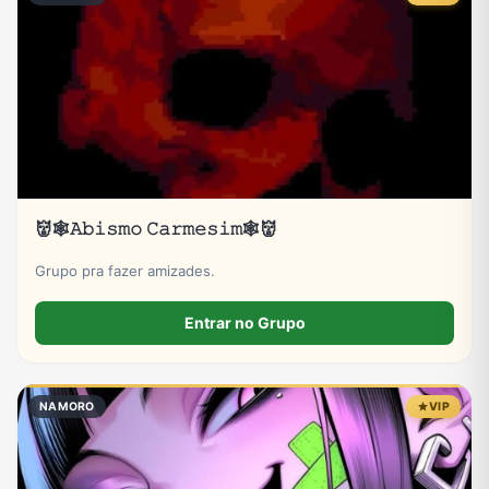
👹🕸𝙰𝚋𝚒𝚜𝚖𝚘 𝙲𝚊𝚛𝚖𝚎𝚜𝚒𝚖🕸👹
Grupo pra fazer amizades.
Entrar no Grupo
NAMORO
VIP