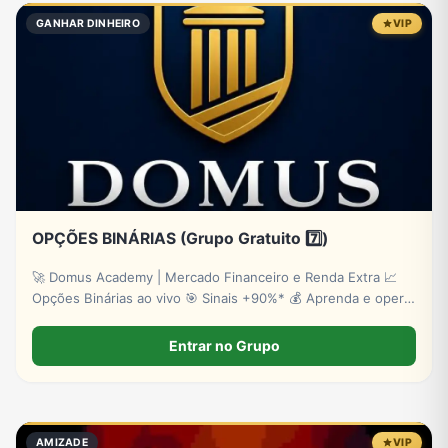
GANHAR DINHEIRO
VIP
OPÇÕES BINÁRIAS (Grupo Gratuito 7️⃣)
🚀 Domus Academy | Mercado Financeiro e Renda Extra 📈
Opções Binárias ao vivo 🎯 Sinais +90%* 💰 Aprenda e opere
com estratégia ✅ Cadastre-se: http://lpevooption.site/
*Risco de perdas.
Entrar no Grupo
AMIZADE
VIP