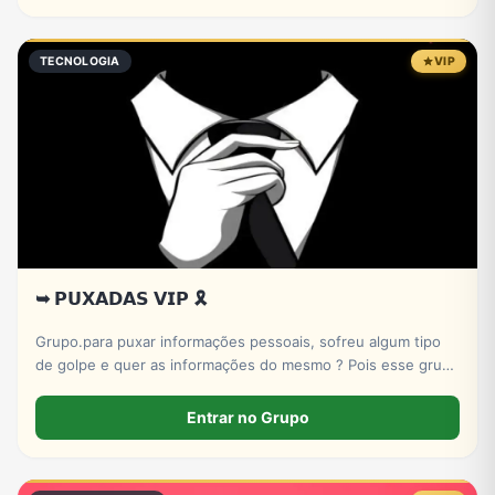
TECNOLOGIA
VIP
➥ 𝗣𝗨𝗫𝗔𝗗𝗔𝗦 𝗩𝗜𝗣 🎗️
Grupo.para puxar informações pessoais, sofreu algum tipo
de golpe e quer as informações do mesmo ? Pois esse grupo
serve pra isso! Entre e conheça nosso X-bot | PUXADAS VIP
🎲
Entrar no Grupo