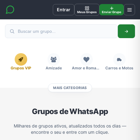
Entrar
Meus Grupos
Enviar Grupo
Grupos VIP
Amizade
Amor e Romance
Carros e Motos
MAIS CATEGORIAS
Cidades
Compra e Venda
Concursos
Desenhos e Animes
Grupos de WhatsApp
Divulgação
Educação
Emagrecimento e Perda de Peso
Esportes
Milhares de grupos ativos, atualizados todos os dias —
encontre o seu e entre com um clique.