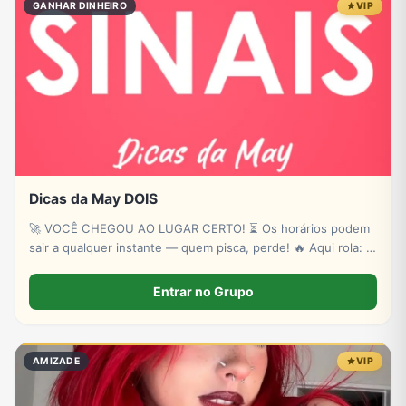
GANHAR DINHEIRO
VIP
Dicas da May DOIS
🚀 VOCÊ CHEGOU AO LUGAR CERTO! ⏳ Os horários podem
sair a qualquer instante — quem pisca, perde! 🔥 Aqui rola: ✔
Novas plataformas ✔ Sinais estratégicos ✔ Sorteios de p!xs
& bancas ✔ Conteúdo exclusivo
Entrar no Grupo
AMIZADE
VIP