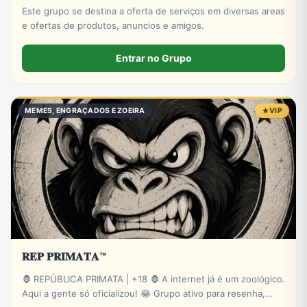
Este grupo se destina a oferta de serviços em diversas areas
e ofertas de produtos, anuncios e amigos.
Entrar no Grupo
MEMES, ENGRAÇADOS E ZOEIRA
VIP
𝐑𝐄𝐏 𝐏𝐑𝐈𝐌𝐀𝐓𝐀™
🦍 REPÚBLICA PRIMATA | +18 🦍 A internet já é um zoológico.
Aqui a gente só oficializou! 😂 Grupo ativo para resenha,