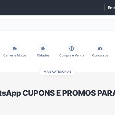
Ent
Carros e Motos
Cidades
Compra e Venda
Concursos
MAIS CATEGORIAS
Fãs
Figurinhas e Stickers
Filmes e Séries
Frases e Mensagens
atsApp CUPONS E PROMOS PARA
Memes, Engraçados e Zoeira
Moda e Beleza
Música
Namoro