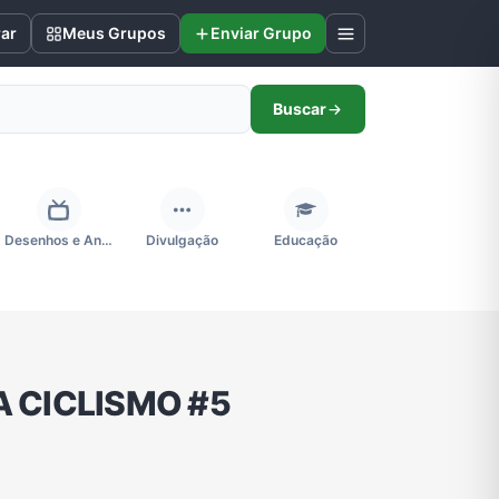
rar
Meus Grupos
Enviar Grupo
Buscar
Desenhos e Animes
Divulgação
Educação
Futebol
Games e Jogos
Ganhar Dinheiro
 CICLISMO #5
Negócios & Empreendedorismo
Notícias
Outros