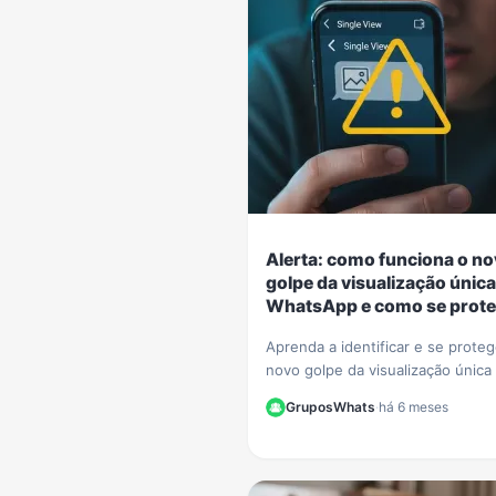
Alerta: como funciona o n
golpe da visualização única
WhatsApp e como se prote
Aprenda a identificar e se prote
novo golpe da visualização única
WhatsApp. Criminosos usam o r
GruposWhats
·
há 6 meses
para extorquir vítimas. Saiba como