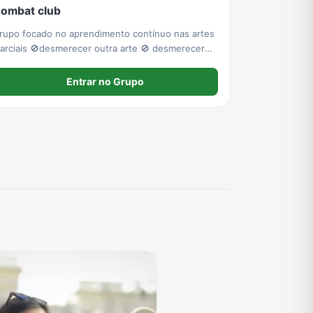
ombat club
rupo focado no aprendimento contínuo nas artes
arciais 🚫desmerecer outra arte 🚫 desmerecer
écnica de forma despretensiosa 🚫 divulgação de
utros grupos
Entrar no Grupo