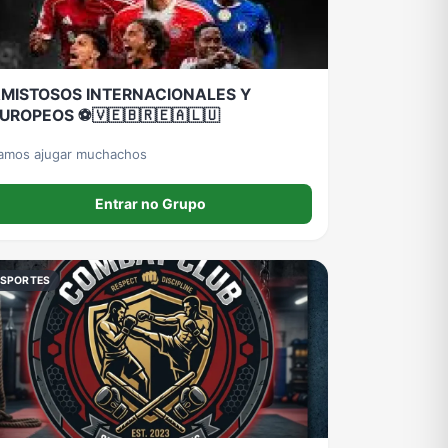
MISTOSOS INTERNACIONALES Y
UROPEOS ⚽️🇻🇪🇧🇷🇪🇦🇱🇺
amos ajugar muchachos
Entrar no Grupo
ESPORTES