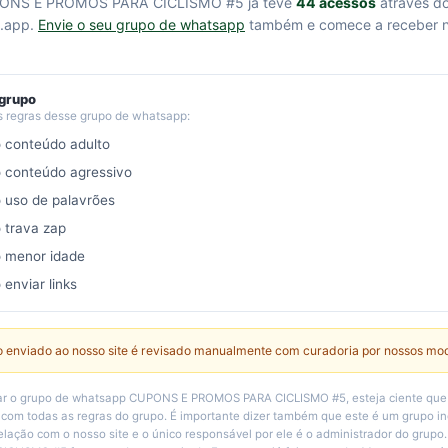
ONS E PROMOS PARA CICLISMO #5 já teve
44 acessos
através d
.app.
Envie o seu grupo de whatsapp
também e comece a receber 
 grupo
s regras desse grupo de whatsapp:
o conteúdo adulto
o conteúdo agressivo
o uso de palavrões
o trava zap
o menor idade
 enviar links
 enviado ao nosso site é revisado manualmente com curadoria por nossos mo
ar o grupo de whatsapp CUPONS E PROMOS PARA CICLISMO #5, esteja ciente que 
 com todas as regras do grupo. É importante dizer também que este é um grupo i
ação com o nosso site e o único responsável por ele é o administrador do grup