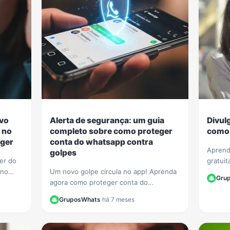
ovo
Alerta de segurança: um guia
Divul
 no
completo sobre como proteger
como 
ger
conta do whatsapp contra
Aprend
golpes
ger do
gratuit
 no
Um novo golpe circula no app! Aprenda
WhatsA
Gru
ecurso
agora como proteger conta do
membro
 agir.
whatsapp contra golpes e evite que
de Wha
GruposWhats
·
há 7 meses
seus dados e contatos sejam roubados.
Veja nosso guia.