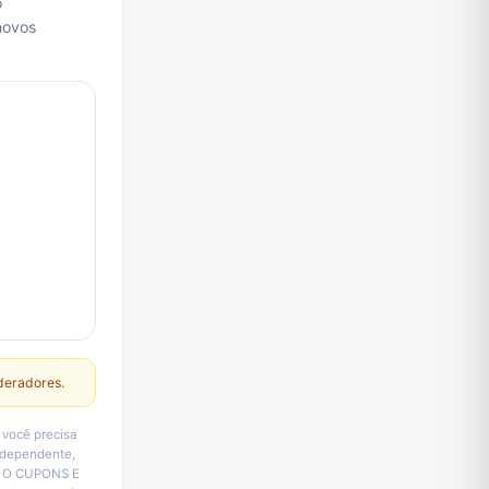
o
novos
deradores.
você precisa
ndependente,
o. O CUPONS E