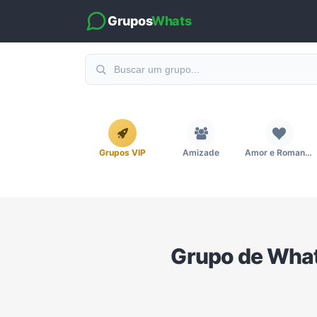
Grupos
Whats
Grupos VIP
Amizade
Amor e Romance
Emagrecimento e Perda de Peso
Esportes
Eventos
Grupo de Wh
Imobiliária
Investimentos e Finanças
Links