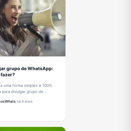
gar grupo de WhatsApp:
fazer?
a uma forma simples e 100%
a para divulgar grupo de
pp e receber diariamente novos
posWhats
·
há 6 anos
s e participantes no seu grupo
tsApp.