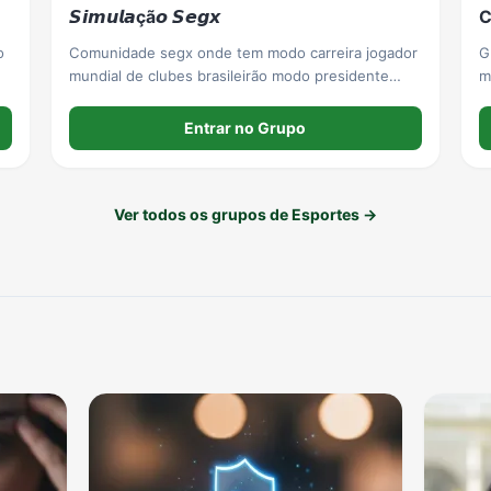
𝙎𝙞𝙢𝙪𝙡𝙖çã𝙤 𝙎𝙚𝙜𝙭
C
Comunidade segx onde tem modo carreira jogador
G
mundial de clubes brasileirão modo presidente
m
2022
t
o
Entrar no Grupo
Ver todos os grupos de Esportes →