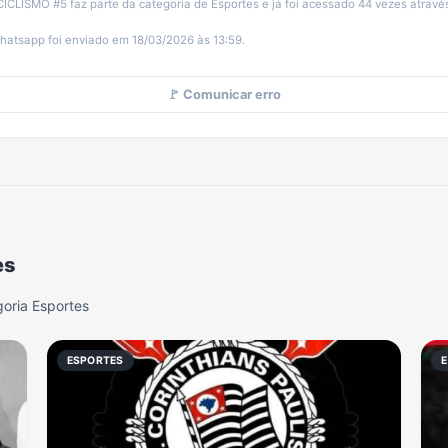
LISMO #5 faz parte da categoria de Esportes e já foi acessado 44 vezes através
hatsapp foi enviado em 18/03/2026 às 13:59.
🚩 Comunicar erro
es
oria Esportes
ESPORTES