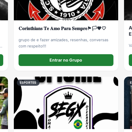
A
𝐂𝐨𝐫𝐢𝐧𝐭𝐡𝐢𝐚𝐧𝐬 𝐓𝐞 𝐀𝐦𝐨 𝐏𝐚𝐫𝐚 𝐒𝐞𝐦𝐩𝐫𝐞🏴🏳️🖤🤍
E
grupo de e fazer amizades, resenhas, conversas
V
com respeito!!!
Entrar no Grupo
ESPORTES