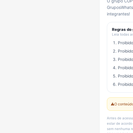
O grupo CUP
GruposWhats
integrantes!
Regras do
Leia todas a
Proibid
Proibid
Proibid
Proibid
Proibid
Proibido
⚠️
O conteúdo
Antes de acess
estar de acordo
sem nenhuma rel