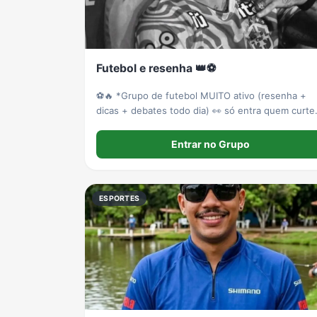
Futebol e resenha 👑⚽
⚽🔥 *Grupo de futebol MUITO ativo (resenha +
dicas + debates todo dia) 👀 só entra quem curte
de verdade.
Entrar no Grupo
ESPORTES