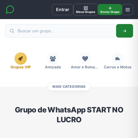
Entrar
Meus Grupos
Enviar Grupo
Grupos VIP
Amizade
Amor e Romance
Carros e Motos
MAIS CATEGORIAS
Cidades
Compra e Venda
Concursos
Desenhos e Animes
Grupo de WhatsApp START NO
LUCRO
Divulgação
Educação
Emagrecimento e Perda de Peso
Esportes