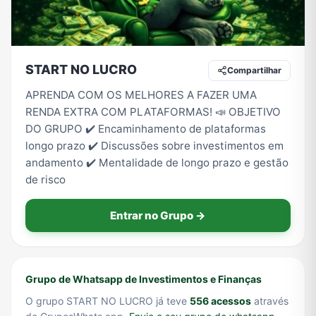
Tecnologia
TV
Vagas de Empregos
Viagem e Turismo
START NO LUCRO
Compartilhar
APRENDA COM OS MELHORES A FAZER UMA
RENDA EXTRA COM PLATAFORMAS! 📣 OBJETIVO
Vídeos
DO GRUPO ✔️ Encaminhamento de plataformas
longo prazo ✔️ Discussões sobre investimentos em
andamento ✔️ Mentalidade de longo prazo e gestão
de risco
Entrar no Grupo →
Grupo de Whatsapp de Investimentos e Finanças
O grupo START NO LUCRO já teve
556 acessos
através