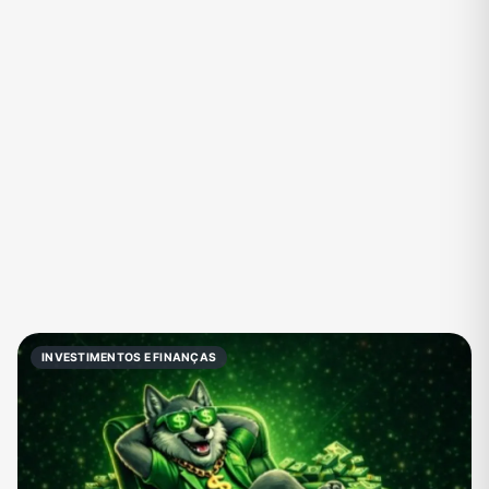
Eventos
Fãs
Figurinhas e Stickers
Filmes e Séries
Frases e Mensagens
Futebol
Games e Jogos
Ganhar Dinheiro
Imobiliária
Investimentos e Finanças
Links
Memes, Engraçados e Zoeira
Moda e Beleza
Música
Namoro
Negócios & Empreendedorismo
INVESTIMENTOS E FINANÇAS
Notícias
Outros
Política
Profissões
Receitas
Redes Sociais
Religião
Shitpost