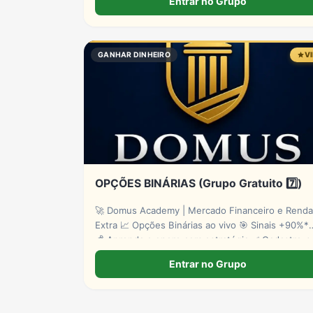
Entrar no Grupo
GANHAR DINHEIRO
V
OPÇÕES BINÁRIAS (Grupo Gratuito 7️⃣)
🚀 Domus Academy | Mercado Financeiro e Renda
Extra 📈 Opções Binárias ao vivo 🎯 Sinais +90%*
💰 Aprenda e opere com estratégia ✅ Cadastre-se:
http://lpevooption.site/ *Risco de perdas.
Entrar no Grupo