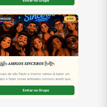
Entrar no Grupo
AMIZADE
VIP
ᥫ᭡ 𝑨𝑴𝑰𝑮𝑶𝑺 𝑺𝑰𝑵𝑪𝑬𝑹𝑶𝑺 ᥫ᭡꧂
rupo de são Paulo e interior vamos lá bater um
apo e fazer novas amizades conosco assim que
ntra se apresentar por favor só números DDD 11
o 19 por favor
Entrar no Grupo