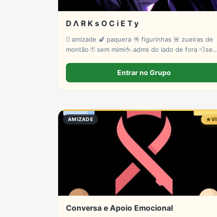
D Λ R K s O C i E T y
🫟 amizade 🍆 paquera 🪅 figurinhas 🚨 zueiras de
montão 🃏 sem mimi🖕.adms do lado de fora 💨se
marcar estatus invisível 🫵tem troco 💤💤💤vem na
paz 🤬
Entrar no Grupo
AMIZADE
V
Conversa e Apoio Emocional