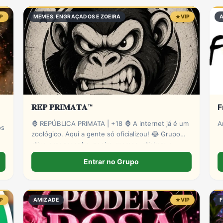
Redes Sociais
Religião
Shitpost
Tecnologia
IP
MEMES, ENGRAÇADOS E ZOEIRA
VIP
𝐑𝐄𝐏 𝐏𝐑𝐈𝐌𝐀𝐓𝐀™
F
🦍 REPÚBLICA PRIMATA | +18 🦍 A internet já é um
A
os
zoológico. Aqui a gente só oficializou! 😂 Grupo
ativo para resenha, zoeira, memes, stickers e
novas amizades. Administração presente e muita
Entrar no Grupo
interação. Entre para o bando! 🍌🔥 🔞 Exclusivo
para maiores.
IP
AMIZADE
VIP
F