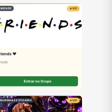
TV
Vagas de Empregos
Viagem e Turismo
AMIZADE
VIP
riends ❤️
mzds
Entrar no Grupo
IGURINHAS E STICKERS
VIP