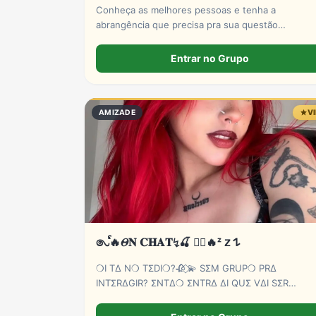
Conheça as melhores pessoas e tenha a
abrangência que precisa pra sua questão
emocional! Seja abrangente, empático e
compreensivo. Obrigado a todos!
Entrar no Grupo
AMIZADE
V
𑇢ᩘ🔥𝛩𝐍 𝐂𝐇𝐀𝐓↯🍒 ⃝⃔‌‌🔥ᶻ 𝗓 𐰁
❍I TΔ N❍ TΣDI❍?🥀 ⃟💫 SΣM GRUP❍ PRΔ
INTΣRΔGIR? ΣNTΔ❍ ΣNTRΔ ΔI QUΣ VΔI SΣR
RΣCΣBID❍ C❍M ➦∆M❍R ⃟E C∆RINH❍ BB💕🫵😏