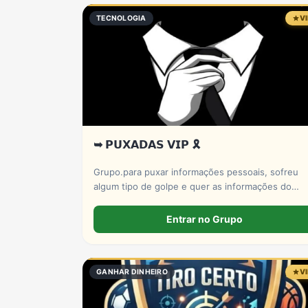
TECNOLOGIA
V
➥ 𝗣𝗨𝗫𝗔𝗗𝗔𝗦 𝗩𝗜𝗣 🎗️
Grupo.para puxar informações pessoais, sofreu
algum tipo de golpe e quer as informações do
mesmo ? Pois esse grupo serve pra isso! Entre e
conheça nosso X-bot | PUXADAS VIP 🎲
Entrar no Grupo
GANHAR DINHEIRO
V