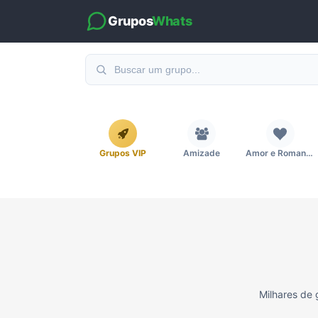
Grupos
Whats
Grupos VIP
Amizade
Amor e Romance
Emagrecimento e Perda de Peso
Esportes
Eventos
Imobiliária
Investimentos e Finanças
Links
Milhares de 