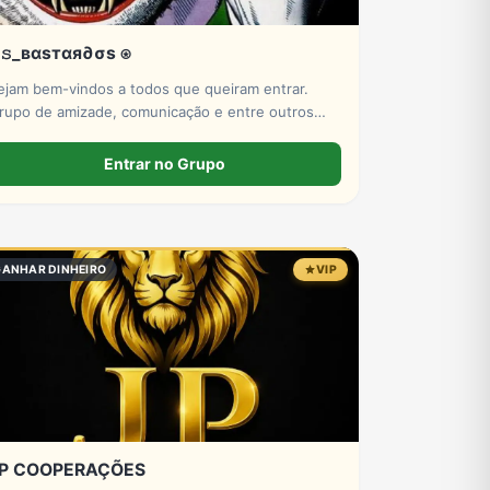
𝚜_вαѕтαя∂σѕ ⍟
ejam bem-vindos a todos que queiram entrar.
rupo de amizade, comunicação e entre outros
enefícios que você pode encontrar no ZAP ZAP!
enham e se junto conosco.
Entrar no Grupo
GANHAR DINHEIRO
VIP
P COOPERAÇÕES