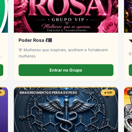
Poder Rosa 💃🏼
◥
🌸 Mulheres que inspiram, acolhem e fortalecem
G
mulheres
Entrar no Grupo
IP
EMAGRECIMENTO E PERDA DE PESO
VIP