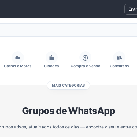
Ent
Carros e Motos
Cidades
Compra e Venda
Concursos
MAIS CATEGORIAS
Fãs
Figurinhas e Stickers
Filmes e Séries
Frases e Mensagens
Grupos de WhatsApp
Memes, Engraçados e Zoeira
Moda e Beleza
Música
Namoro
grupos ativos, atualizados todos os dias — encontre o seu e entre c