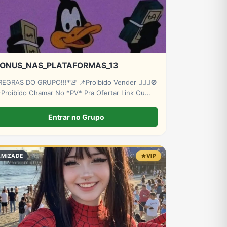
ONUS_NAS_PLATAFORMAS_13
GRAS DO GRUPO!!!*🚨 📌Proibido Vender 🙅🏽‍♂️🚫
Proibido Chamar No *PV* Pra Ofertar Link Ou
ivulgar 🔗🚫 📌Proibido Pedir Dinheiro Pra Colocar
a Sua Banca 💵🫰 📌Proíbido chamar no PV pra
Entrar no Grupo
edir dinheiro.💵🚫 📌Proibido agressão verbal.🗣️🚫
AMIZADE
VIP