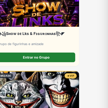
꧁Sʜᴏᴡ ᴅᴇ Lks & Fɪɢᴜʀɪɴʜᴀs꧂◤
rupo de figurinhas e amizade
Entrar no Grupo
AMIZADE
VIP