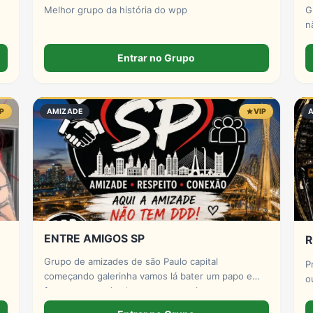
Melhor grupo da história do wpp
G
n
p
g
Entrar no Grupo
c
g
IP
AMIZADE
VIP
ENTRE AMIGOS SP
R
Grupo de amizades de são Paulo capital
P
começando galerinha vamos lá bater um papo e
o
fazer novas amizades conosco assim que entra se
apresentar por favor só números DDD 11 por favor