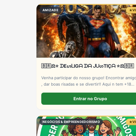
Política
Profissões
Receitas
AMIZADE
V
Vídeos
🇧🇷⚖️⭐ ᗪEᔕᒪIGᗩ ᗪᗩ ᒍᑌᔕTIÇᗩ ⭐⚖️🇧🇷
Venha participar do nosso grupo! Encontrar amig
, dar boas risadas e se divertir!! Aqui n tem +18
nem falta de respeito!! Remocao
automaticamente!!
Entrar no Grupo
NEGÓCIOS & EMPREENDEDORISMO
V