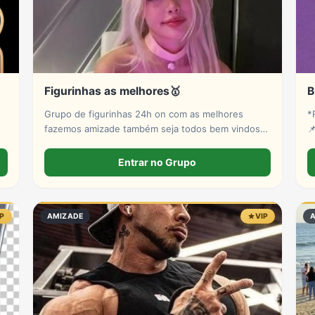
Figurinhas as melhores🥇
B
Grupo de figurinhas 24h on com as melhores
*RE
fazemos amizade também seja todos bem vindos

ao melhor grupo
D
N
Entrar no Grupo
p
IP
AMIZADE
VIP