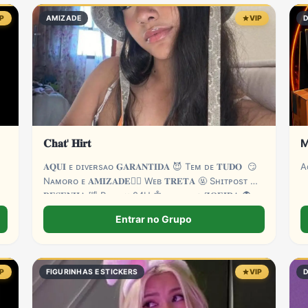
IP
AMIZADE
VIP
𝐂𝐡𝐚𝐭' 𝐇𝐢𝐫𝐭
M
𝐀𝐐𝐔𝐈 ᴇ‌ ᴅɪᴠᴇʀsᴀ‌ᴏ 𝐆𝐀𝐑𝐀𝐍𝐓𝐈𝐃𝐀 😈 Tᴇᴍ ᴅᴇ 𝐓𝐔𝐃𝐎 😏
A
Nᴀᴍᴏʀᴏ ᴇ 𝐀𝐌𝐈𝐙𝐀𝐃𝐄❤️‍🔥 Wᴇʙ 𝐓𝐑𝐄𝐓𝐀 🤬 Sʜɪᴛᴘᴏsᴛ 🌀
𝐑𝐄𝐒𝐄𝐍𝐇𝐀 🤣 Bᴏᴛ ᴏɴ 24H 🤖 ᴇ ᴍᴜɪᴛᴀs 𝐙𝐎𝐄𝐈𝐑𝐀 👻
ᴍᴜɪᴛᴀs 𝐁𝐑𝐈𝐍𝐂𝐀𝐃𝐄𝐈𝐑𝐀𝐒 🌴
Entrar no Grupo
IP
FIGURINHAS E STICKERS
VIP