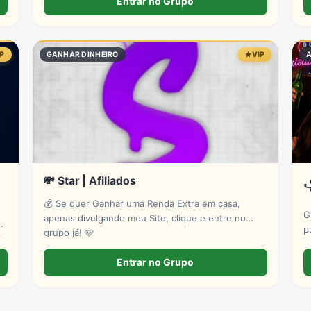
Entrar no Grupo
IP
GANHAR DINHEIRO
VIP
💸 Star | Afiliados
꧁
💰 Se quer Ganhar uma Renda Extra em casa,
G
apenas divulgando meu Site, clique e entre no
p
grupo já! 🩵
e
a
Entrar no Grupo