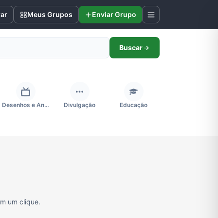
rar
Meus Grupos
Enviar Grupo
Buscar
Desenhos e Animes
Divulgação
Educação
Futebol
Games e Jogos
Ganhar Dinheiro
Negócios & Empreendedorismo
Notícias
Outros
om um clique.