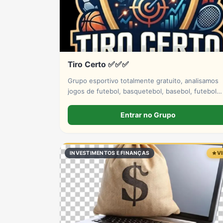
Tiro Certo ✅✅✅
Grupo esportivo totalmente gratuito, analisamos
jogos de futebol, basquetebol, basebol, futebol
americano, tênis, hóquei no gelo. Venha fazer
parte dessa história tá bem.
Entrar no Grupo
INVESTIMENTOS E FINANÇAS
V