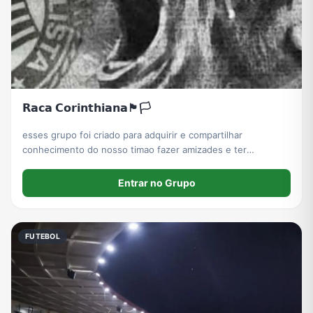
𝗥𝗮𝗰𝗮 𝗖𝗼𝗿𝗶𝗻𝘁𝗵𝗶𝗮𝗻𝗮🏴🏳️
esses grupo foi criado para adquirir e compartilhar
conhecimento do nosso timao fazer amizades e ter
conversas saudáveis
Entrar no Grupo
FUTEBOL