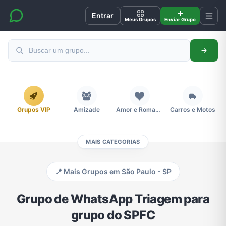
Entrar
Meus Grupos
Enviar Grupo
Grupos VIP
Amizade
Amor e Romance
Carros e Motos
MAIS CATEGORIAS
Cidades
Compra e Venda
Concursos
Desenhos e Animes
📍 Mais Grupos em São Paulo - SP
Divulgação
Educação
Emagrecimento e Perda de Peso
Esportes
Grupo de WhatsApp Triagem para
grupo do SPFC