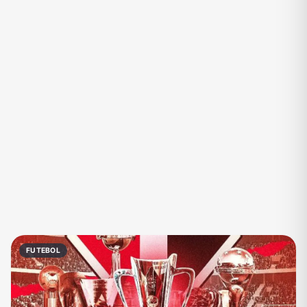
Eventos
Fãs
Figurinhas e Stickers
Filmes e Séries
Frases e Mensagens
Futebol
Games e Jogos
Ganhar Dinheiro
Imobiliária
Investimentos e Finanças
Links
Memes, Engraçados e Zoeira
Moda e Beleza
Música
Namoro
Negócios & Empreendedorismo
Notícias
Outros
Política
Profissões
FUTEBOL
Receitas
Redes Sociais
Religião
Shitpost