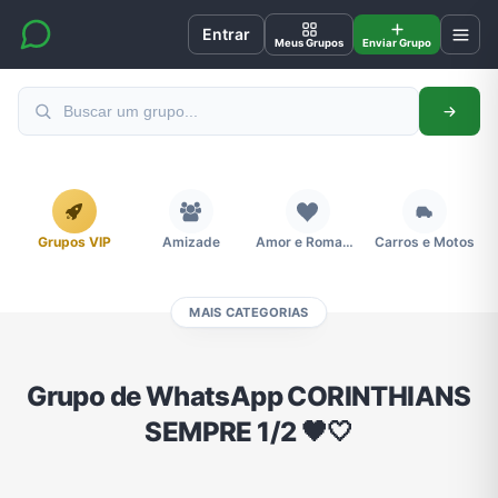
Entrar
Meus Grupos
Enviar Grupo
Grupos VIP
Amizade
Amor e Romance
Carros e Motos
MAIS CATEGORIAS
Cidades
Compra e Venda
Concursos
Desenhos e Animes
Grupo de WhatsApp CORINTHIANS
SEMPRE 1/2 🖤🤍
Divulgação
Educação
Emagrecimento e Perda de Peso
Esportes