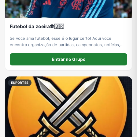
Futebol da zoeira⚽️🇧🇷
Se você ama futebol, esse é o lugar certo! Aqui você
encontra organização de partidas, campeonatos, notícias,
resenhas, dicas e uma galera apaixonada pelo esporte. Seja
para jogar, acompanhar ou fazer novas amizade
Entrar no Grupo
ESPORTES