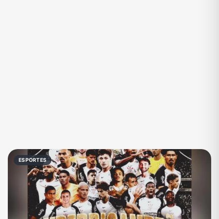
Eventos
Fãs
Figurinhas e Stickers
Filmes e Séries
Frases e Mensagens
Futebol
Games e Jogos
Ganhar Dinheiro
Imobiliária
Investimentos e Finanças
Links
Memes, Engraçados e Zoeira
Moda e Beleza
Música
Namoro
Negócios & Empreendedorismo
ESPORTES
Notícias
Outros
Política
Profissões
Receitas
Redes Sociais
Religião
Shitpost