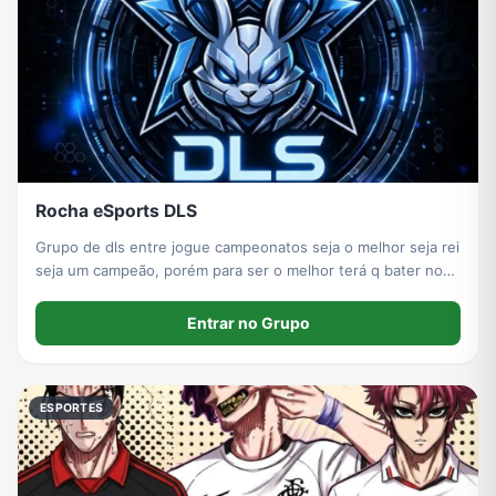
Rocha eSports DLS
Grupo de dls entre jogue campeonatos seja o melhor seja rei
seja um campeão, porém para ser o melhor terá q bater nos
melhores do mundo… vamos ser divertir entre
Entrar no Grupo
ESPORTES