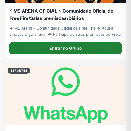
⚡ MS ARENA OFICIAL ⚡ Comunidade Oficial de
Free Fire/Salas premiadas/Diários
🔥 MS Arena – Comunidade Oficial de Free Fire 🔥 Aqui a
emoção é garantida! 🎮 Participe de salas premiadas de Free
Fire com baixo valor de inscrição, concorra a prêmios de até
R$ 200, receba bonificações por kills e viva partidas cheias
Entrar no Grupo
de adrenalina.
ESPORTES