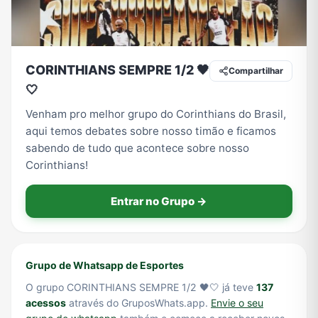
Tecnologia
TV
Vagas de Empregos
Viagem e Turismo
CORINTHIANS SEMPRE 1/2 🖤
Compartilhar
🤍
Venham pro melhor grupo do Corinthians do Brasil,
Vídeos
aqui temos debates sobre nosso timão e ficamos
sabendo de tudo que acontece sobre nosso
Corinthians!
Entrar no Grupo →
Grupo de Whatsapp de Esportes
O grupo CORINTHIANS SEMPRE 1/2 🖤🤍 já teve
137
acessos
através do GruposWhats.app.
Envie o seu