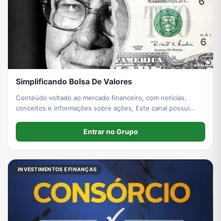
Simplificando Bolsa De Valores
Conteúdo voltado ao mercado financeiro, com notícias,
conceitos e informações sobre ações, Este canal possui
caráter exclusivamente informativo e educacional, não
constituindo recomendação de compra ou venda de ativos.
Entrar no Grupo
INVESTIMENTOS E FINANÇAS