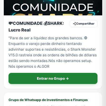
Tecnologia
TV
Vagas de Empregos
Viagem e Turismo
💸COMUNIDADE 💰SHARK:
Compartilhar
Lucro Real
"Pare de ser a liquidez dos grandes bancos. 🛑
Vídeos
Enquanto o varejo perde dinheiro tentando
adivinhar suportes e resistências, o Shark Monster
V15.0 rastreia onde as ordens de bilhões de dólares
estão sendo montadas.Nós não operamos setup.
Nós operamos o ALGOR
Entrar no Grupo →
Grupo de Whatsapp de Investimentos e Finanças