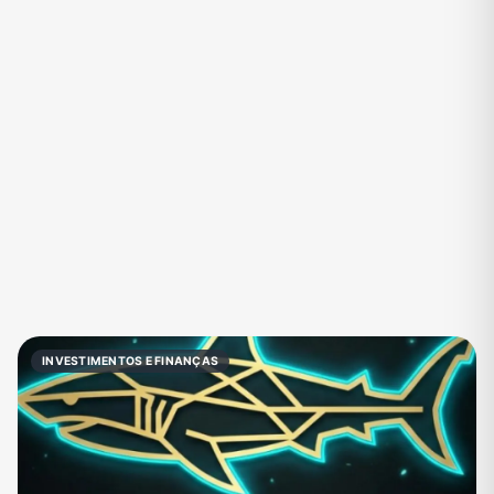
Eventos
Fãs
Figurinhas e Stickers
Filmes e Séries
Frases e Mensagens
Futebol
Games e Jogos
Ganhar Dinheiro
Imobiliária
Investimentos e Finanças
Links
Memes, Engraçados e Zoeira
Moda e Beleza
Música
Namoro
Negócios & Empreendedorismo
INVESTIMENTOS E FINANÇAS
Notícias
Outros
Política
Profissões
Receitas
Redes Sociais
Religião
Shitpost