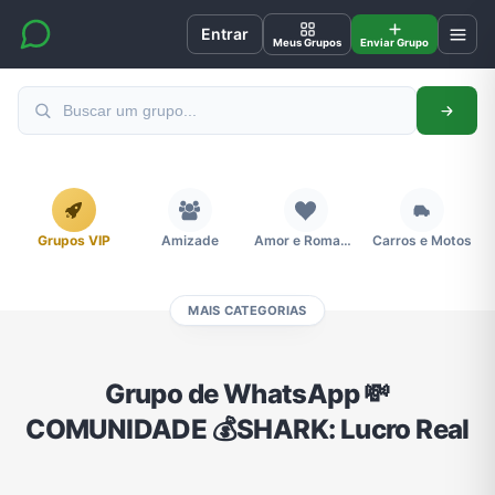
Entrar
Meus Grupos
Enviar Grupo
Grupos VIP
Amizade
Amor e Romance
Carros e Motos
MAIS CATEGORIAS
Cidades
Compra e Venda
Concursos
Desenhos e Animes
Grupo de WhatsApp 💸
COMUNIDADE 💰SHARK: Lucro Real
Divulgação
Educação
Emagrecimento e Perda de Peso
Esportes