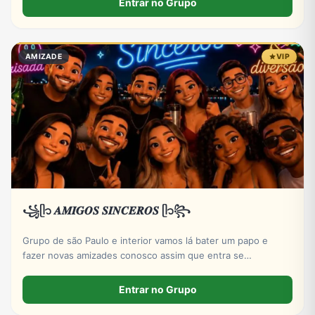
Entrar no Grupo
AMIZADE
VIP
꧁ᥫ᭡ 𝑨𝑴𝑰𝑮𝑶𝑺 𝑺𝑰𝑵𝑪𝑬𝑹𝑶𝑺 ᥫ᭡꧂
Grupo de são Paulo e interior vamos lá bater um papo e
fazer novas amizades conosco assim que entra se
apresentar por favor só números DDD 11 ao 19 por favor
Entrar no Grupo