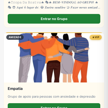
🔥𝚃𝚛𝚘𝚙𝚊 𝙳𝚊 𝙱𝚛𝚊𝚝𝚟𝚊🔥 🎭🔥 𝑩𝑬𝑴-𝑽𝑰𝑵𝑫𝑶(𝑨) 𝑨𝑶 𝑮𝑹𝑼𝑷𝑶! 🔥
🎭 😎 𝑨𝒒𝒖𝒊 é 𝒍𝒖𝒈𝒂𝒓 𝒅𝒆: 😂 𝒁𝒖𝒆𝒊𝒓𝒂 𝒔𝒂𝒖𝒅á𝒗𝒆 🤝 𝑭𝒂𝒛𝒆𝒓 𝒏𝒐𝒗𝒂𝒔 𝒂𝒎𝒊𝒛𝒂𝒅𝒆𝒔
🎮
Entrar no Grupo
AMIZADE
VIP
Empatia
Grupo de apoio para pessoas com ansiedade e depressão
Entrar no Grupo