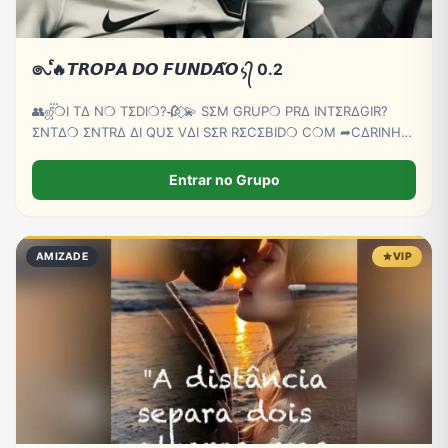
𑇢ᩘ🔥𝙏𝙍𝙊𝙋𝘼 𝘿𝙊 𝙁𝙐𝙉𝘿𝘼̃𝙊᭨᭄ 0.2
👥ஜீ‌‌‌‌፝❍I TΔ N❍ TΣDI❍?🥀 ⃟💫 SΣM GRUP❍ PRΔ INTΣRΔGIR?
ΣNTΔ❍ ΣNTRΔ ΔI QUΣ VΔI SΣR RΣCΣBID❍ C❍M ➦C∆RINH❍
⃟🫵😏
Entrar no Grupo
AMIZADE
VIP