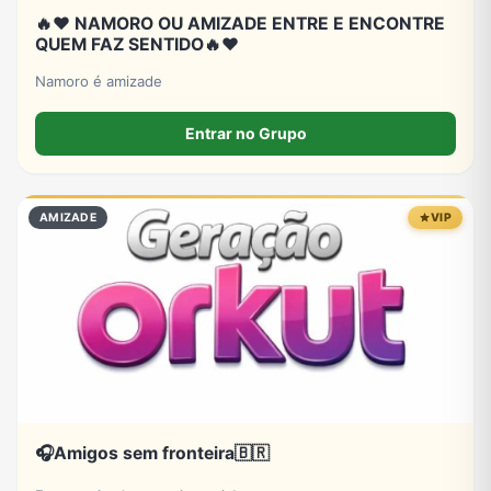
🔥❤️ NAMORO OU AMIZADE ENTRE E ENCONTRE
QUEM FAZ SENTIDO🔥❤️
Namoro é amizade
Entrar no Grupo
AMIZADE
VIP
🎧Amigos sem fronteira🇧🇷