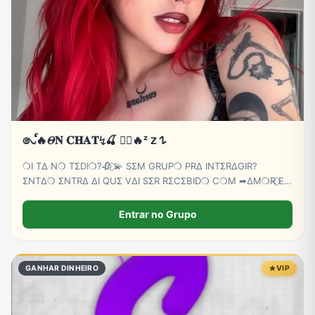
Tecnologia
TV
Vagas de Empregos
Viagem e Turismo
Vídeos
𑇢ᩘ🔥𝛩𝐍 𝐂𝐇𝐀𝐓↯🍒 ⃝⃔‌‌🔥ᶻ 𝗓 𐰁
❍I TΔ N❍ TΣDI❍?🥀 ⃟💫 SΣM GRUP❍ PRΔ INTΣRΔGIR?
ΣNTΔ❍ ΣNTRΔ ΔI QUΣ VΔI SΣR RΣCΣBID❍ C❍M ➦∆M❍R ⃟E
C∆RINH❍ BB💕🫵😏
Entrar no Grupo
GANHAR DINHEIRO
VIP