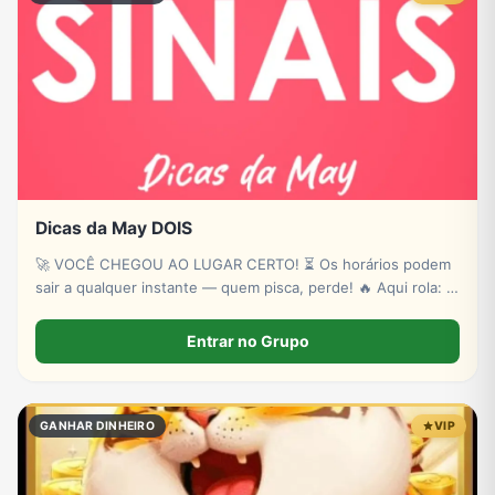
Dicas da May DOIS
🚀 VOCÊ CHEGOU AO LUGAR CERTO! ⏳ Os horários podem
sair a qualquer instante — quem pisca, perde! 🔥 Aqui rola: ✔
Novas plataformas ✔ Sinais estratégicos ✔ Sorteios de p!xs
& bancas ✔ Conteúdo exclusivo
Entrar no Grupo
GANHAR DINHEIRO
VIP