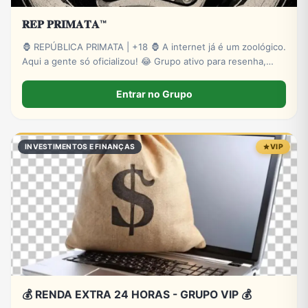
𝐑𝐄𝐏 𝐏𝐑𝐈𝐌𝐀𝐓𝐀™
🦍 REPÚBLICA PRIMATA | +18 🦍 A internet já é um zoológico.
Aqui a gente só oficializou! 😂 Grupo ativo para resenha,
zoeira, memes, stickers e novas amizades. Administração
presente e muita interação. Entre para o bando! 🍌🔥 🔞
Entrar no Grupo
Exclusivo para maiores.
INVESTIMENTOS E FINANÇAS
VIP
💰 RENDA EXTRA 24 HORAS - GRUPO VIP 💰