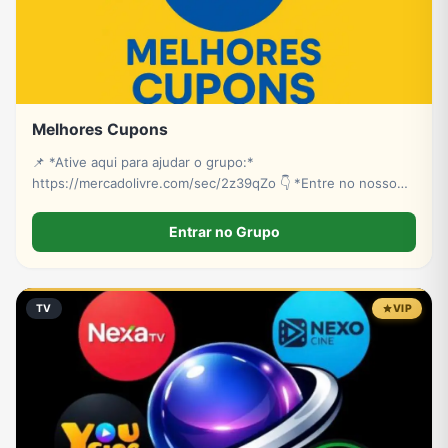
Melhores Cupons
📌 *Ative aqui para ajudar o grupo:*
https://mercadolivre.com/sec/2z39qZo 👇 *Entre no nosso
grupo de cupons:*
https://chat.whatsapp.com/FX7dSOnRoBL5zAp9kxY1gl?
Entrar no Grupo
mode=wwt
TV
VIP