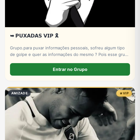
➥ 𝗣𝗨𝗫𝗔𝗗𝗔𝗦 𝗩𝗜𝗣 🎗️
Grupo.para puxar informações pessoais, sofreu algum tipo
de golpe e quer as informações do mesmo ? Pois esse grupo
serve pra isso! Entre e conheça nosso X-bot | PUXADAS VIP
🎲
Entrar no Grupo
AMIZADE
VIP