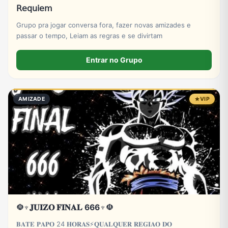
𝖱𝖾𝗊𝗎𝗂𝖾𝗆
Grupo pra jogar conversa fora, fazer novas amizades e
passar o tempo, Leiam as regras e se divirtam
Entrar no Grupo
AMIZADE
VIP
☫♆𝐉𝐔𝐈𝐙𝐎 𝐅𝐈𝐍𝐀𝐋 666♆☫
𝐁𝐀𝐓𝐄 𝐏𝐀𝐏𝐎 24 𝐇𝐎𝐑𝐀𝐒⚡𝐐𝐔𝐀𝐋𝐐𝐔𝐄𝐑 𝐑𝐄𝐆𝐈𝐀𝐎 𝐃𝐎