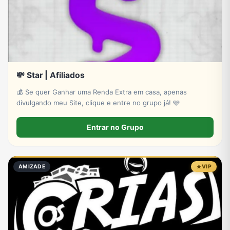
💸 Star | Afiliados
💰 Se quer Ganhar uma Renda Extra em casa, apenas
divulgando meu Site, clique e entre no grupo já! 🩵
Entrar no Grupo
AMIZADE
VIP