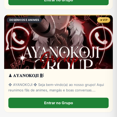
DESENHOS E ANIMES
VIP
♟ 𝐀𝐘𝐀𝐍𝐎𝐊𝐎𝐉𝐈 影
❖ AYANOKOJI ❖ Seja bem-vindo(a) ao nosso grupo! Aqui
reunimos fãs de animes, mangás e boas conversas.
Valorizamos respeito, amizade e um ambiente divertido para
todos. 🤝 Faça novas amizades. 🎌 Converse sobre animes e
Entrar no Grupo
mangás.