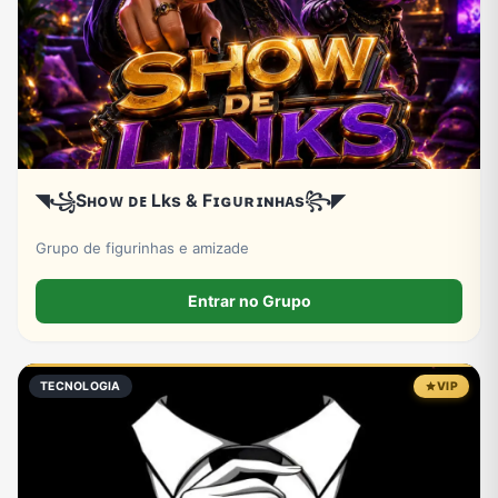
◥꧁Sʜᴏᴡ ᴅᴇ Lks & Fɪɢᴜʀɪɴʜᴀs꧂◤
Grupo de figurinhas e amizade
Entrar no Grupo
TECNOLOGIA
VIP