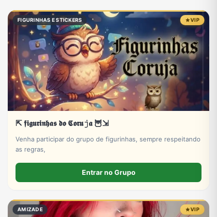
Eventos
Fãs
Figurinhas e Stickers
Filmes e Séries
FIGURINHAS E STICKERS
VIP
Frases e Mensagens
Futebol
Games e Jogos
Ganhar Dinheiro
Imobiliária
Investimentos e Finanças
Links
Memes, Engraçados e Zoeira
⇱ 𝖋𝖎𝖌𝖚𝖗𝖎𝖓𝖍𝖆𝖘 𝖉𝖔 𝕮𝖔𝖗𝖚𝚓𝖆 🦉⇲
Moda e Beleza
Música
Namoro
Negócios & Empreendedorismo
Venha participar do grupo de figurinhas, sempre respeitando
as regras,
Entrar no Grupo
Notícias
Outros
Política
Profissões
AMIZADE
VIP
Receitas
Redes Sociais
Religião
Shitpost