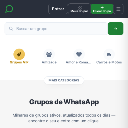
Entrar
Meus Grupos
Enviar Grupo
Grupos VIP
Amizade
Amor e Romance
Carros e Motos
MAIS CATEGORIAS
Cidades
Compra e Venda
Concursos
Desenhos e Animes
Grupos de WhatsApp
Divulgação
Educação
Emagrecimento e Perda de Peso
Esportes
Milhares de grupos ativos, atualizados todos os dias —
encontre o seu e entre com um clique.