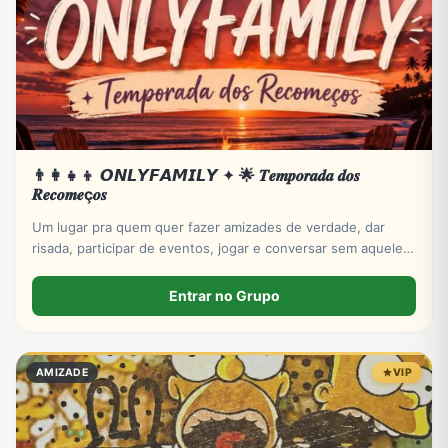
👨‍👩‍👧‍👦 𝙊𝙉𝙇𝙔𝙁𝘼𝙈𝙄𝙇𝙔 ✦ 🌟 𝑻𝒆𝒎𝒑𝒐𝒓𝒂𝒅𝒂 𝒅𝒐𝒔
𝑹𝒆𝒄𝒐𝒎𝒆ç𝒐𝒔
Um lugar pra quem quer fazer amizades de verdade, dar
risada, participar de eventos, jogar e conversar sem aquele
clima de grupo abandonado.
Entrar no Grupo
AMIZADE
VIP