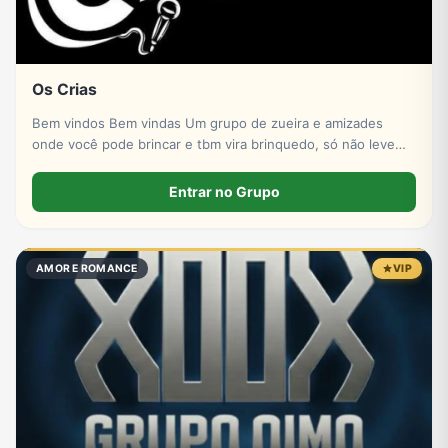
Os Crias
Bem vindos Bem vindas Um grupo de zueira e amizades
onde você pode brincar e tbm vira brinquedo, só não levem
pro coração
Entrar no Grupo
AMOR E ROMANCE
VIP