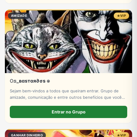
AMIZADE
VIP
𝙾𝚜_вαѕтαя∂σѕ ⍟
Sejam bem-vindos a todos que queiram entrar. Grupo de
amizade, comunicação e entre outros benefícios que você
pode encontrar no ZAP ZAP! Venham e se junto conosco.
Entrar no Grupo
GANHAR DINHEIRO
VIP