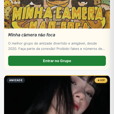
𝘔𝘪𝘯𝘩𝘢 𝘤â𝘮𝘦𝘳𝘢 𝘯ã𝘰 𝘧𝘰𝘤𝘢
O melhor grupo de amizade divertido e amigável, desde
2020. Faça parte da conexão! Proibido fakes e números de
empresas. Entre já, estamos te esperando! ☺️
Entrar no Grupo
AMIZADE
VIP