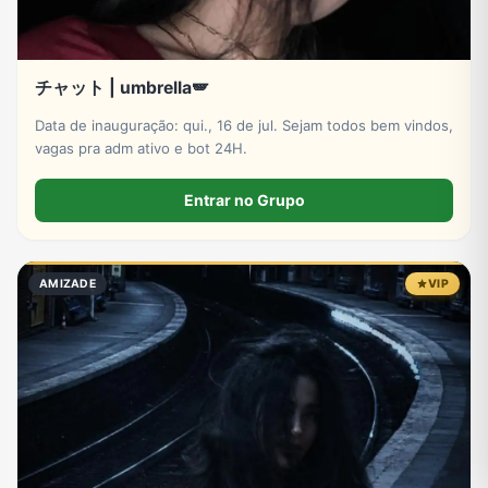
チャット | umbrella🪽
Data de inauguração: qui., 16 de jul. Sejam todos bem vindos,
vagas pra adm ativo e bot 24H.
Entrar no Grupo
AMIZADE
VIP