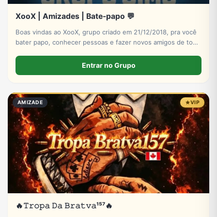
XooX | Amizades | Bate-papo 💬
Boas vindas ao XooX, grupo criado em 21/12/2018, pra você
bater papo, conhecer pessoas e fazer novos amigos de todo
Brasil e do mundo! Entre agora!
Entrar no Grupo
AMIZADE
VIP
🔥𝚃𝚛𝚘𝚙𝚊 𝙳𝚊 𝙱𝚛𝚊𝚝𝚟𝚊¹⁵⁷🔥