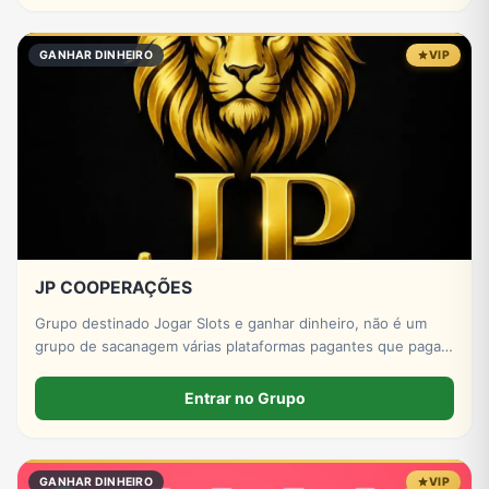
GANHAR DINHEIRO
VIP
JP COOPERAÇÕES
Grupo destinado Jogar Slots e ganhar dinheiro, não é um
grupo de sacanagem várias plataformas pagantes que pagam
bem , ótimos baús , não é grupo de sacanagem, se for entrar
no grupo pra colocar vídeo sacanagem vai ser expulso, é um
Entrar no Grupo
grupo de apostar ganhar
GANHAR DINHEIRO
VIP