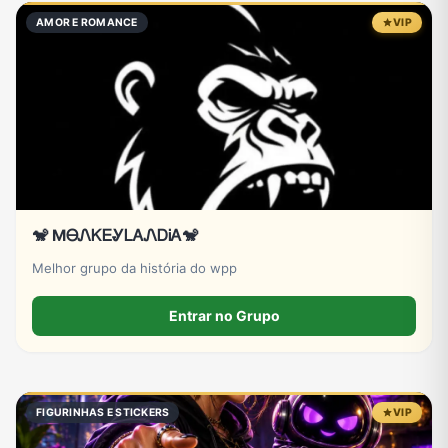
AMOR E ROMANCE
VIP
🐒 MᎾᏁᏦᎬᎽᏞᎪᏁᎠᎥᎪ🐒
Melhor grupo da história do wpp
Entrar no Grupo
FIGURINHAS E STICKERS
VIP