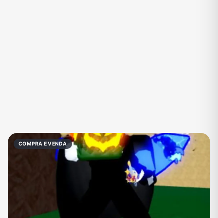
Eventos
Fãs
Figurinhas e Stickers
Filmes e Séries
Frases e Mensagens
Futebol
Games e Jogos
Ganhar Dinheiro
Imobiliária
Investimentos e Finanças
Links
Memes, Engraçados e Zoeira
Moda e Beleza
Música
Namoro
Negócios & Empreendedorismo
COMPRA E VENDA
Notícias
Outros
Política
Profissões
Receitas
Redes Sociais
Religião
Shitpost