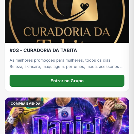
#03 - CURADORIA DA TABITA
As melhores promoções para mulheres, todos os dias.
Beleza, skincare, maquiagem, perfumes, moda, acessórios e
ofertas imperdíveis. Itens para casa também.
Entrar no Grupo
COMPRA E VENDA