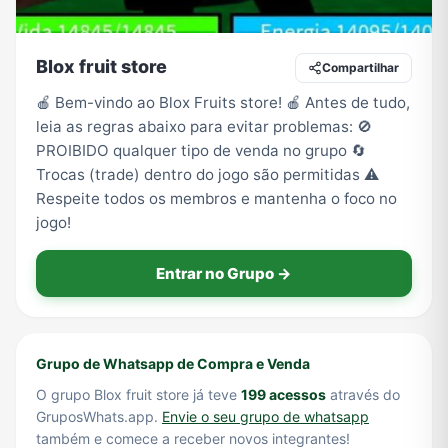
Blox fruit store
Compartilhar
Tecnologia
TV
Vagas de Empregos
Viagem e Turismo
🍎 Bem-vindo ao Blox Fruits store! 🍎 Antes de tudo,
leia as regras abaixo para evitar problemas: 🚫
PROIBIDO qualquer tipo de venda no grupo 🔄
Vídeos
Trocas (trade) dentro do jogo são permitidas ⚠️
Respeite todos os membros e mantenha o foco no
jogo!
Entrar no Grupo →
Grupo de Whatsapp de Compra e Venda
O grupo Blox fruit store já teve
199 acessos
através do
GruposWhats.app.
Envie o seu grupo de whatsapp
também e comece a receber novos integrantes!