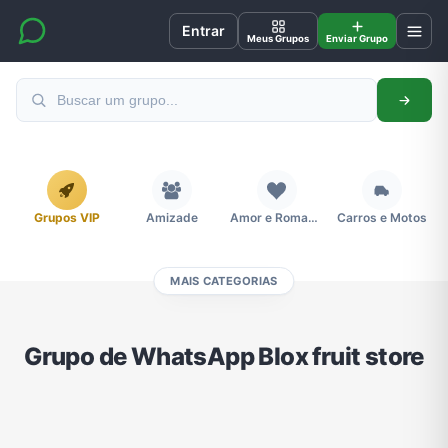
Entrar
Meus Grupos
Enviar Grupo
Grupos VIP
Amizade
Amor e Romance
Carros e Motos
MAIS CATEGORIAS
Cidades
Compra e Venda
Concursos
Desenhos e Animes
Grupo de WhatsApp Blox fruit store
Divulgação
Educação
Emagrecimento e Perda de Peso
Esportes