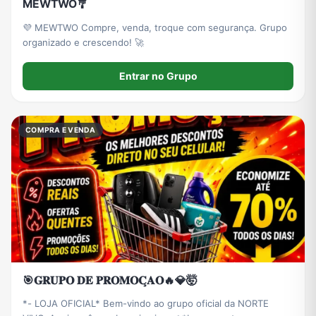
MEWTWO🎐
💜 MEWTWO Compre, venda, troque com segurança. Grupo
organizado e crescendo! 🚀
Entrar no Grupo
COMPRA E VENDA
🎯𝐆𝐑𝐔𝐏𝐎 𝐃𝐄 𝐏𝐑𝐎𝐌𝐎𝐂̧𝐀𝐎🔥💎🤯
*- LOJA OFICIAL* Bem-vindo ao grupo oficial da NORTE