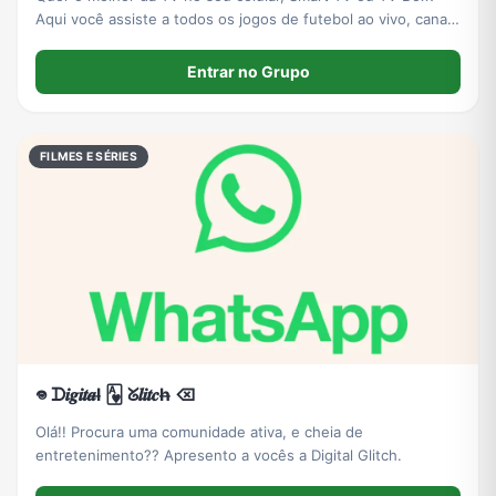
Aqui você assiste a todos os jogos de futebol ao vivo, canais
fechados e o melhor do cinema, como lançamentos de filmes
e séries atualizadas! Venha conferir a qualidade e peça já
Entrar no Grupo
seu teste grátis no z
FILMES E SÉRIES
𖦹 ᗪ𝒊𝒈𝒊𝒕𝒂l̶ 🂱 ᘜ𝒍𝒊𝒕𝒄h̶ ⌫
Olá!! Procura uma comunidade ativa, e cheia de
entretenimento?? Apresento a vocês a Digital Glitch.