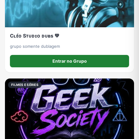
Cʟᴇ́ᴏ Sᴛᴜᴅɪᴏ ᴅᴜʙs 💚
grupo somente dublagem
Entrar no Grupo
FILMES E SÉRIES