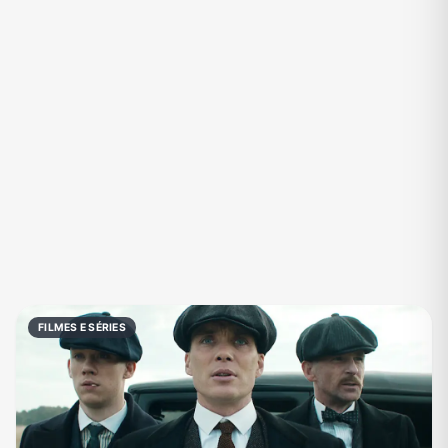
Eventos
Fãs
Figurinhas e Stickers
Filmes e Séries
Frases e Mensagens
Futebol
Games e Jogos
Ganhar Dinheiro
Imobiliária
Investimentos e Finanças
Links
Memes, Engraçados e Zoeira
Moda e Beleza
Música
Namoro
Negócios & Empreendedorismo
FILMES E SÉRIES
Notícias
Outros
Política
Profissões
Receitas
Redes Sociais
Religião
Shitpost