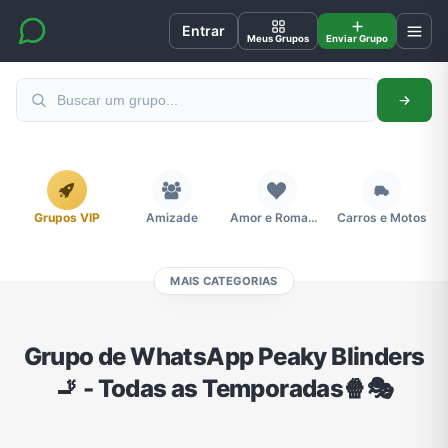
Entrar
Meus Grupos
Enviar Grupo
Grupos VIP
Amizade
Amor e Romance
Carros e Motos
MAIS CATEGORIAS
Cidades
Compra e Venda
Concursos
Desenhos e Animes
Grupo de WhatsApp Peaky Blinders
🚬 - Todas as Temporadas🍿🎭
Divulgação
Educação
Emagrecimento e Perda de Peso
Esportes