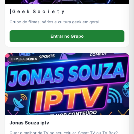
|Ｇｅｅｋ Ｓｏｃｉｅｔｙ
Grupo de filmes, séries e cultura geek em geral
Entrar no Grupo
FILMES E SÉRIES
Jonas Souza iptv
Quer o melhor da TV no seu celular, Smart TV ou TV Box?