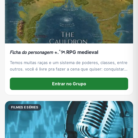
𝘍𝘪𝘤𝘩𝘢 𝘥𝘰 𝘱𝘦𝘳𝘴𝘰𝘯𝘢𝘨𝘦𝘮 ⋆.˚୨ৎ RPG medieval
Temos muitas raças e um sistema de poderes, classes, entre
outros. você é livre pra fazer a cena que quiser: conquistar
reinos, lutar, etc.
Entrar no Grupo
FILMES E SÉRIES