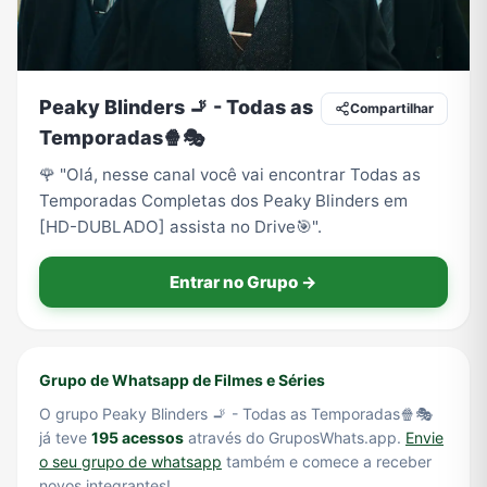
Tecnologia
TV
Vagas de Empregos
Viagem e Turismo
Peaky Blinders 🚬 - Todas as
Compartilhar
Temporadas🍿🎭
🌹 "Olá, nesse canal você vai encontrar Todas as
Vídeos
Temporadas Completas dos Peaky Blinders em
[HD-DUBLADO] assista no Drive🎯".
Entrar no Grupo →
Grupo de Whatsapp de Filmes e Séries
O grupo Peaky Blinders 🚬 - Todas as Temporadas🍿🎭
já teve
195 acessos
através do GruposWhats.app.
Envie
o seu grupo de whatsapp
também e comece a receber
novos integrantes!