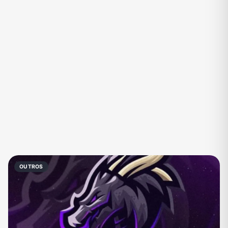
Eventos
Fãs
Figurinhas e Stickers
Filmes e Séries
Frases e Mensagens
Futebol
Games e Jogos
Ganhar Dinheiro
Imobiliária
Investimentos e Finanças
Links
Memes, Engraçados e Zoeira
Moda e Beleza
Música
Namoro
Negócios & Empreendedorismo
OUTROS
Notícias
Outros
Política
Profissões
Receitas
Redes Sociais
Religião
Shitpost