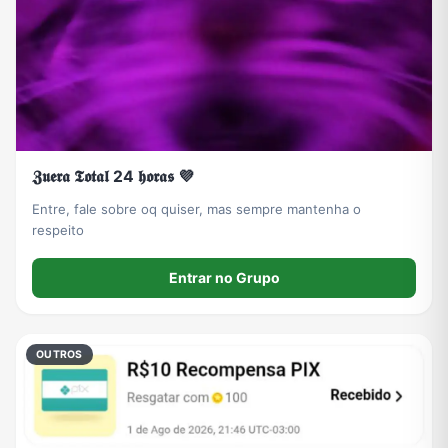
𝖅𝖚𝖊𝖗𝖆 𝕿𝖔𝖙𝖆𝖑 24 𝖍𝖔𝖗𝖆𝖘 💜
Entre, fale sobre oq quiser, mas sempre mantenha o
respeito
Entrar no Grupo
OUTROS