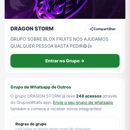
Tecnologia
TV
Vagas de Empregos
Viagem e Turismo
DRAGON STORM
Compartilhar
GRUPO SOBRE BLOX FRUITS NOS AJUDAMOS
QUALQUER PESSOA BASTA PEDIR😄👍
Vídeos
Entrar no Grupo →
Grupo de Whatsapp de Outros
O grupo DRAGON STORM já teve
248 acessos
através
do GruposWhats.app.
Envie o seu grupo de whatsapp
também e comece a receber novos integrantes!
Regras do grupo
Leia todas as regras desse grupo de whatsapp: