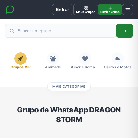
Entrar
Meus Grupos
Enviar Grupo
Grupos VIP
Amizade
Amor e Romance
Carros e Motos
MAIS CATEGORIAS
Cidades
Compra e Venda
Concursos
Desenhos e Animes
Grupo de WhatsApp DRAGON
STORM
Divulgação
Educação
Emagrecimento e Perda de Peso
Esportes