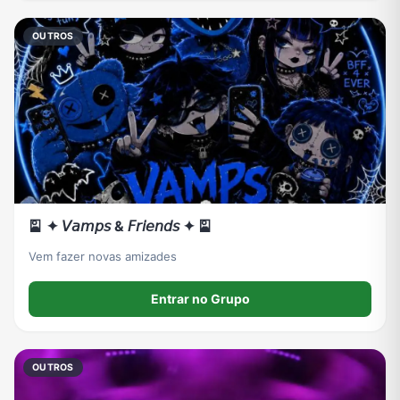
OUTROS
🎴 ✦ 𝘝𝘢𝘮𝘱𝘴 & 𝘍𝘳𝘪𝘦𝘯𝘥𝘴 ✦ 🎴
Vem fazer novas amizades
Entrar no Grupo
OUTROS