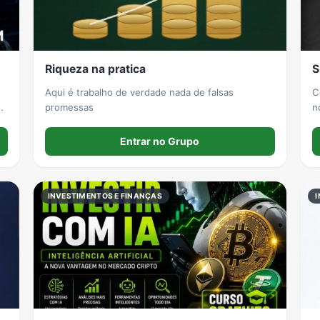
Riqueza na pratica
S
Aqui é trabalho de verdade nada de falsas
C
a
promessas
n
E
i
Entrar no Grupo
r
INVESTIMENTOS E FINANÇAS
I