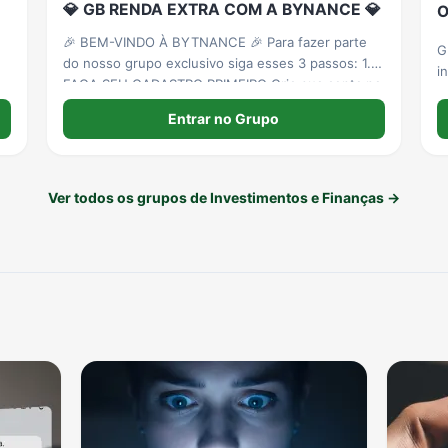
💎 GB RENDA EXTRA COM A BYNANCE 💎
O
🎉 BEM-VINDO À BYTNANCE 🎉 Para fazer parte
G
do nosso grupo exclusivo siga esses 3 passos: 1.
i
FAÇA SEU CADASTRO PRIMEIRO Crie sua conta na
p
plataforma: https://app.bytnance.com/u/edlomax
Entrar no Grupo
Ver todos os grupos de Investimentos e Finanças →