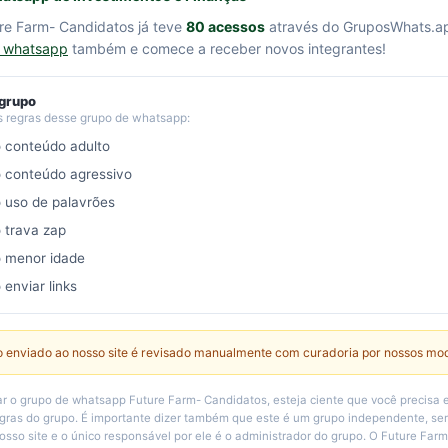
re Farm- Candidatos já teve
80 acessos
através do GruposWhats.a
e whatsapp
também e comece a receber novos integrantes!
 grupo
s regras desse grupo de whatsapp:
o conteúdo adulto
o conteúdo agressivo
o uso de palavrões
o trava zap
o menor idade
 enviar links
 enviado ao nosso site é revisado manualmente com curadoria por nossos mo
r o grupo de whatsapp Future Farm- Candidatos, esteja ciente que você precisa 
egras do grupo. É importante dizer também que este é um grupo independente, 
osso site e o único responsável por ele é o administrador do grupo. O Future Far