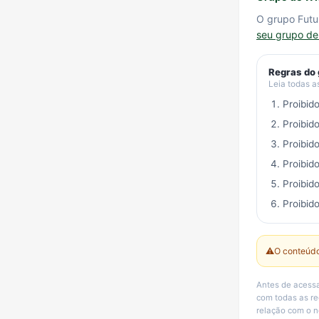
O grupo Futu
seu grupo d
Regras do
Leia todas a
Proibid
Proibid
Proibid
Proibid
Proibid
Proibido
⚠️
O conteúdo
Antes de acessa
com todas as r
relação com o n