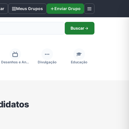
rar
Meus Grupos
Enviar Grupo
Buscar
Desenhos e Animes
Divulgação
Educação
Futebol
Games e Jogos
Ganhar Dinheiro
didatos
Negócios & Empreendedorismo
Notícias
Outros