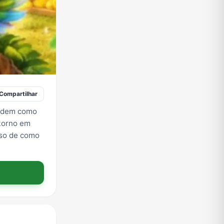
Compartilhar
endem como
torno em
sso de como