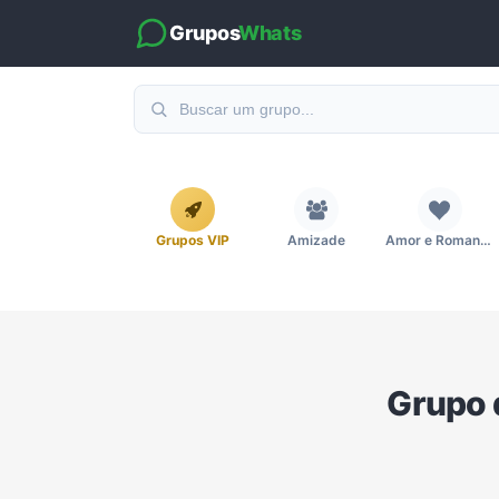
Grupos
Whats
Grupos VIP
Amizade
Amor e Romance
Emagrecimento e Perda de Peso
Esportes
Eventos
Grupo 
Imobiliária
Investimentos e Finanças
Links