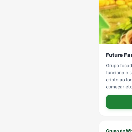
Future Fa
Grupo focad
funciona o 
cripto ao l
começar et
Grupo de Wh