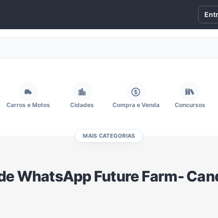
Ent
Carros e Motos
Cidades
Compra e Venda
Concursos
MAIS CATEGORIAS
Fãs
Figurinhas e Stickers
Filmes e Séries
Frases e Mensagens
de WhatsApp Future Farm- Can
Memes, Engraçados e Zoeira
Moda e Beleza
Música
Namoro