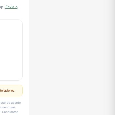
pp.
Envie o
deradores.
estar de acordo
sem nenhuma
m- Candidatos