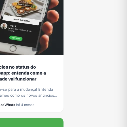
ios no status do
app: entenda como a
ade vai funcionar
e-se para a mudança! Entenda
alhes como os novos anúncios
tus do WhatsApp vão funcionar e
posWhats
·
há 4 meses
impacto para a experiência dos
s.