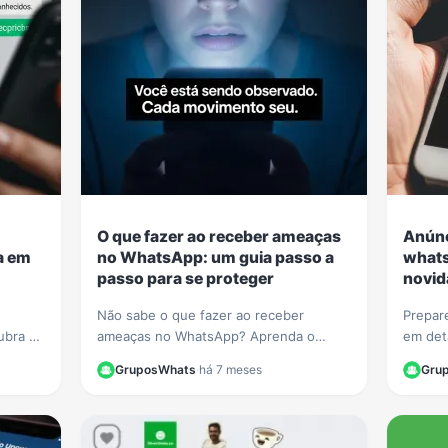
O que fazer ao receber ameaças
Anúnc
ta em
no WhatsApp: um guia passo a
whats
passo para se proteger
novid
Não sabe o que fazer ao receber
Prepar
ubra 5
ameaças no WhatsApp? Aprenda o
em det
nsagens
passo a passo para documentar as
no sta
GruposWhats
·
há 7 meses
Gru
provas, denunciar o agressor e se
qual o 
proteger legalmente.
usuário