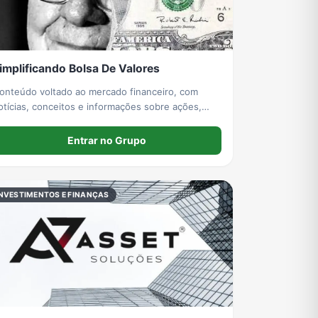
implificando Bolsa De Valores
onteúdo voltado ao mercado financeiro, com
otícias, conceitos e informações sobre ações,
ste canal possui caráter exclusivamente
nformativo e educacional, não constituindo
Entrar no Grupo
ecomendação de compra ou venda de ativos.
NVESTIMENTOS E FINANÇAS