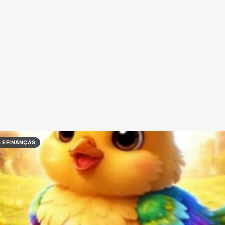
Redes Sociais
Religião
Shitpost
Tecnologia
 E FINANÇAS