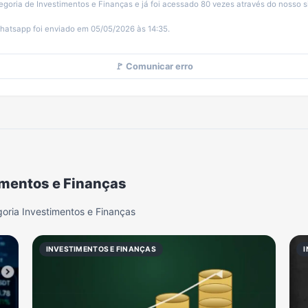
tegoria de Investimentos e Finanças e já foi acessado 80 vezes através do nosso si
hatsapp foi enviado em 05/05/2026 às 14:35.
🚩 Comunicar erro
imentos e Finanças
oria Investimentos e Finanças
INVESTIMENTOS E FINANÇAS
I