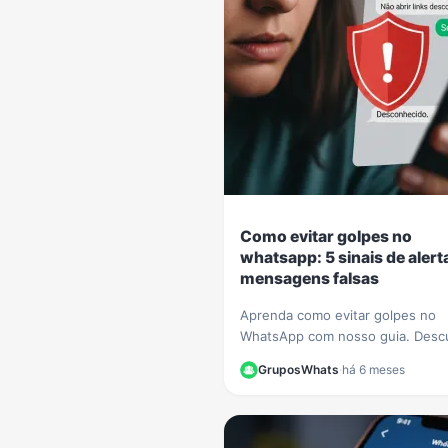
Como evitar golpes no
whatsapp: 5 sinais de aler
mensagens falsas
Aprenda como evitar golpes no
WhatsApp com nosso guia. Desc
sinais claros para identificar me
GruposWhats
·
há 6 meses
falsas e proteger seus dados de
criminosos.