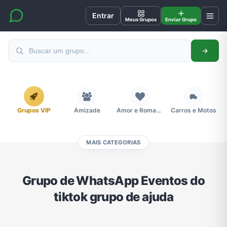
Entrar
Meus Grupos
Enviar Grupo
Grupos VIP
Amizade
Amor e Romance
Carros e Motos
MAIS CATEGORIAS
Cidades
Compra e Venda
Concursos
Desenhos e Animes
Grupo de WhatsApp Eventos do
tiktok grupo de ajuda
Divulgação
Educação
Emagrecimento e Perda de Peso
Esportes