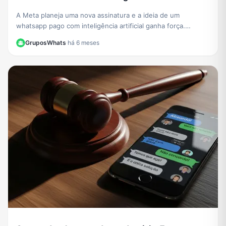
A Meta planeja uma nova assinatura e a ideia de um
whatsapp pago com inteligência artificial ganha força.
Entenda como funcionarão os recursos exclusivos.
GruposWhats
·
há 6 meses