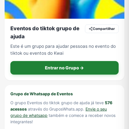
Tecnologia
TV
Vagas de Empregos
Viagem e Turismo
Eventos do tiktok grupo de
Compartilhar
ajuda
Este é um grupo para ajudar pessoas no evento do
Vídeos
tiktok ou eventos do Kwai
Entrar no Grupo →
Grupo de Whatsapp de Eventos
O grupo Eventos do tiktok grupo de ajuda já teve
576
acessos
através do GruposWhats.app.
Envie o seu
grupo de whatsapp
também e comece a receber novos
integrantes!