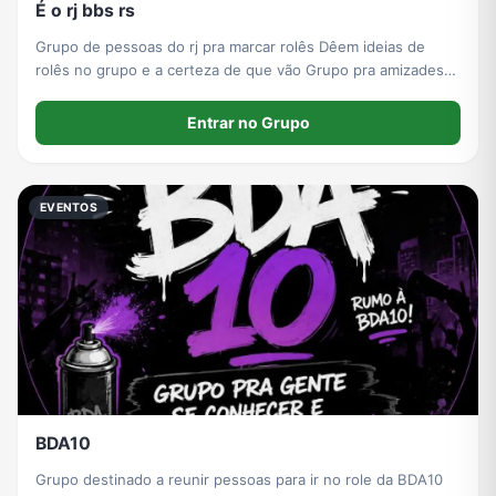
É o rj bbs rs
Grupo de pessoas do rj pra marcar rolês Dêem ideias de
rolês no grupo e a certeza de que vão Grupo pra amizades
também Instagram da ADM: krokoodiilll
Entrar no Grupo
EVENTOS
BDA10
Grupo destinado a reunir pessoas para ir no role da BDA10