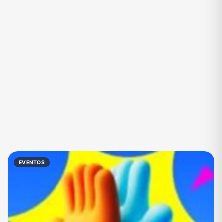
Eventos
Fãs
Figurinhas e Stickers
Filmes e Séries
Frases e Mensagens
Futebol
Games e Jogos
Ganhar Dinheiro
Imobiliária
Investimentos e Finanças
Links
Memes, Engraçados e Zoeira
Moda e Beleza
Música
Namoro
Negócios & Empreendedorismo
EVENTOS
Notícias
Outros
Política
Profissões
Receitas
Redes Sociais
Religião
Shitpost