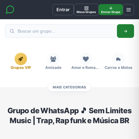
Entrar
Meus Grupos
Enviar Grupo
Grupos VIP
Amizade
Amor e Romance
Carros e Motos
MAIS CATEGORIAS
Cidades
Compra e Venda
Concursos
Desenhos e Animes
Grupo de WhatsApp 🎵 Sem Limites
Music | Trap, Rap funk e Música BR
Divulgação
Educação
Emagrecimento e Perda de Peso
Esportes