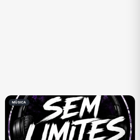
Eventos
Fãs
Figurinhas e Stickers
Filmes e Séries
Frases e Mensagens
Futebol
Games e Jogos
Ganhar Dinheiro
Imobiliária
Investimentos e Finanças
Links
Memes, Engraçados e Zoeira
Moda e Beleza
Música
Namoro
Negócios & Empreendedorismo
MÚSICA
Notícias
Outros
Política
Profissões
Receitas
Redes Sociais
Religião
Shitpost