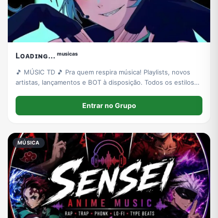
Lᴏᴀᴅɪɴɢ... ᵐᵘˢⁱᶜᵃˢ
🎵 MÚSIC TD 🎵 Pra quem respira música! Playlists, novos
artistas, lançamentos e BOT à disposição. Todos os estilos
são bem-vindos. 👥 13 a 29 anos
Entrar no Grupo
MÚSICA