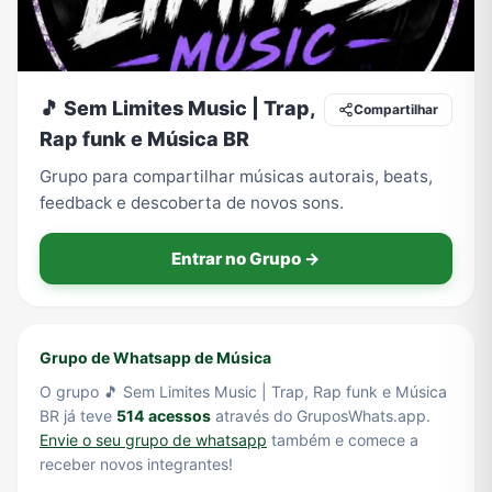
Tecnologia
TV
Vagas de Empregos
Viagem e Turismo
🎵 Sem Limites Music | Trap,
Compartilhar
Rap funk e Música BR
Grupo para compartilhar músicas autorais, beats,
Vídeos
feedback e descoberta de novos sons.
Entrar no Grupo →
Grupo de Whatsapp de Música
O grupo 🎵 Sem Limites Music | Trap, Rap funk e Música
BR já teve
514 acessos
através do GruposWhats.app.
Envie o seu grupo de whatsapp
também e comece a
receber novos integrantes!