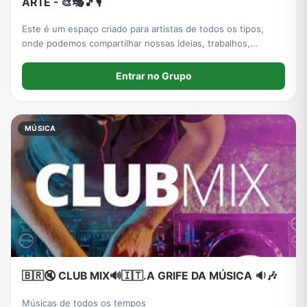
ARTE - 🎨🎭🎵🎙️
Este é um espaço criado para artistas de todos os tipos,
onde podemos compartilhar nossas ideias, trabalhos,
experiências e, principalmente, conhecer a mente por trás
de cada criação. Queremos ouvir vocês e descobrir
Entrar no Grupo
diferentes formas de enxergar o mundo a
MÚSICA
🇧🇷🔇 CLUB MIX🔊🇮🇹.A GRIFE DA MÚSICA 🔉🎶
Músicas de todos os tempos