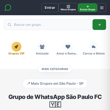
Entrar
Meus Grupos
Enviar Grupo
Grupos VIP
Amizade
Amor e Romance
Carros e Motos
MAIS CATEGORIAS
Cidades
Compra e Venda
Concursos
Desenhos e Animes
📍 Mais Grupos em São Paulo - SP
Divulgação
Educação
Emagrecimento e Perda de Peso
Esportes
Grupo de WhatsApp São Paulo FC
🇾🇪