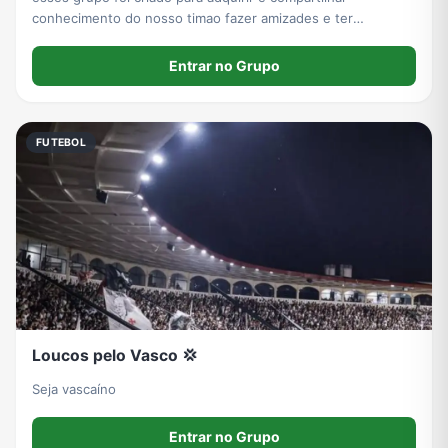
conhecimento do nosso timao fazer amizades e ter
conversas saudáveis
Entrar no Grupo
FUTEBOL
Loucos pelo Vasco 💢
Seja vascaíno
Entrar no Grupo