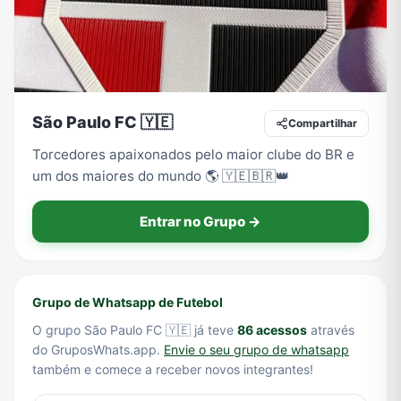
Tecnologia
TV
Vagas de Empregos
Viagem e Turismo
São Paulo FC 🇾🇪
Compartilhar
Vídeos
Torcedores apaixonados pelo maior clube do BR e
um dos maiores do mundo 🌎 🇾🇪🇧🇷👑
Entrar no Grupo →
Grupo de Whatsapp de Futebol
O grupo São Paulo FC 🇾🇪 já teve
86 acessos
através
do GruposWhats.app.
Envie o seu grupo de whatsapp
também e comece a receber novos integrantes!