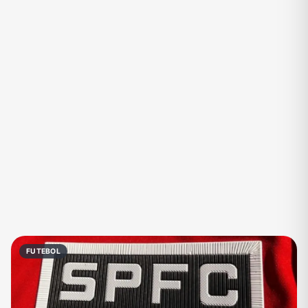
Eventos
Fãs
Figurinhas e Stickers
Filmes e Séries
Frases e Mensagens
Futebol
Games e Jogos
Ganhar Dinheiro
Imobiliária
Investimentos e Finanças
Links
Memes, Engraçados e Zoeira
Moda e Beleza
Música
Namoro
Negócios & Empreendedorismo
Notícias
Outros
Política
Profissões
FUTEBOL
Receitas
Redes Sociais
Religião
Shitpost