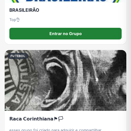
BRASILEIRÃO
Top👌
Entrar no Grupo
FUTEBOL
𝗥𝗮𝗰𝗮 𝗖𝗼𝗿𝗶𝗻𝘁𝗵𝗶𝗮𝗻𝗮🏴🏳️
esses grupo foi criado para adquirir e compartilhar