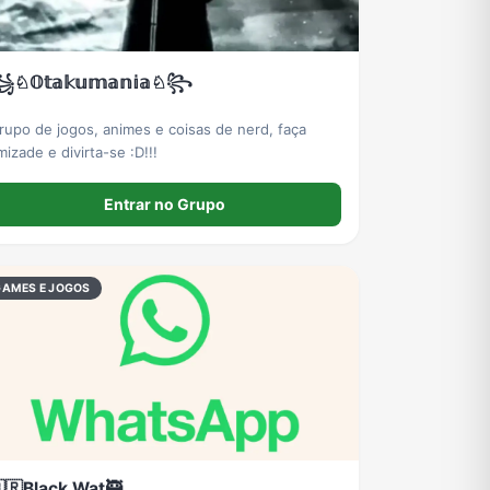
♘𝕆𝕥𝕒𝕜𝕦𝕞𝕒𝕟𝕚𝕒♘꧂
rupo de jogos, animes e coisas de nerd, faça
mizade e divirta-se :D!!!
Entrar no Grupo
GAMES E JOGOS
🇷Black Wat🥷