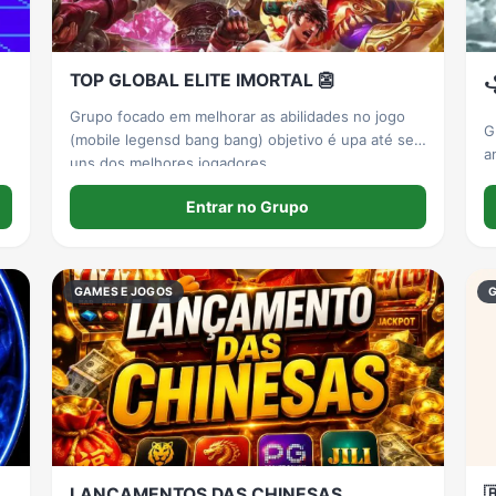
TOP GLOBAL ELITE IMORTAL 👺
꧁
Grupo focado em melhorar as abilidades no jogo
G
(mobile legensd bang bang) objetivo é upa até ser
a
uns dos melhores jogadores.
Entrar no Grupo
GAMES E JOGOS
LANÇAMENTOS DAS CHINESAS
