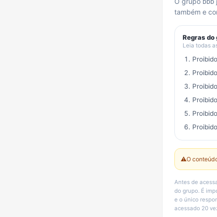
O grupo ᴅᴅᴅ 
também e com
Regras do
Leia todas a
Proibid
Proibid
Proibid
Proibid
Proibid
Proibido
⚠️
O conteúdo
Antes de acessa
do grupo. É im
e o único respo
acessado 20 vez