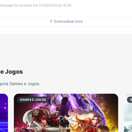
hatsapp foi enviado em 17/05/2026 às 18:30.
🚩 Comunicar erro
 e Jogos
goria Games e Jogos
GAMES E JOGOS