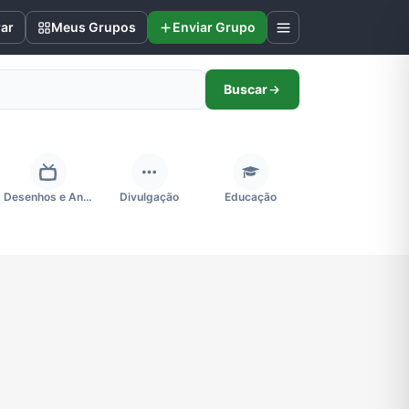
rar
Meus Grupos
Enviar Grupo
Buscar
Desenhos e Animes
Divulgação
Educação
Futebol
Games e Jogos
Ganhar Dinheiro
Negócios & Empreendedorismo
Notícias
Outros