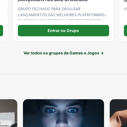
GRUPO FECHADO PARA DIVULGAR
V
s
LANÇAMENTOS DAS MELHORES PLATAFORMAS
CHINESAS JOGADORES E AGENTES SOMENTE
ADMIN PODEM POSTAR, ENTRE NO GRUPO
Entrar no Grupo
SOMENTE QUEM TEM INTERESSE EM JOGAR OU
PEGAR OS LINKS PARA DIVULGAR
Ver todos os grupos de Games e Jogos →