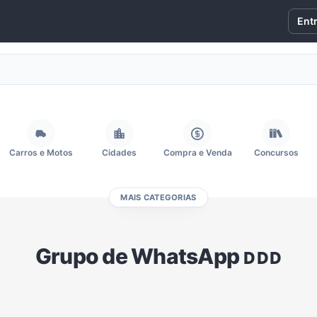
Ent
Carros e Motos
Cidades
Compra e Venda
Concursos
MAIS CATEGORIAS
Fãs
Figurinhas e Stickers
Filmes e Séries
Frases e Mensagens
Grupo de WhatsApp ᴅᴅᴅ
Memes, Engraçados e Zoeira
Moda e Beleza
Música
Namoro