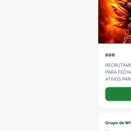
ᴅᴅᴅ
RECRUTAME
PARA FECH
ATIVOS PAR
Grupo de Wh