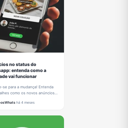
ios no status do
app: entenda como a
ade vai funcionar
e-se para a mudança! Entenda
alhes como os novos anúncios
tus do WhatsApp vão funcionar e
posWhats
·
há 4 meses
impacto para a experiência dos
s.