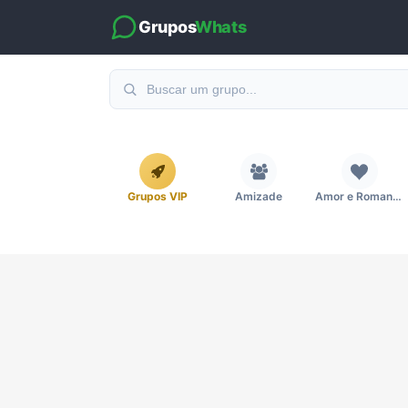
Grupos
Whats
Grupos VIP
Amizade
Amor e Romance
Emagrecimento e Perda de Peso
Esportes
Eventos
Imobiliária
Investimentos e Finanças
Links