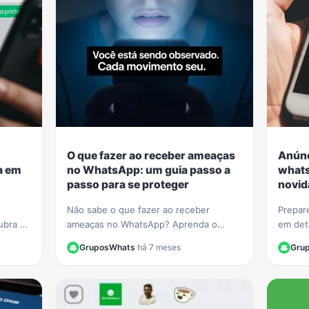
O que fazer ao receber ameaças
Anúnc
ta em
no WhatsApp: um guia passo a
whats
passo para se proteger
novid
Não sabe o que fazer ao receber
Prepar
ubra 5
ameaças no WhatsApp? Aprenda o
em det
nsagens
passo a passo para documentar as
no sta
GruposWhats
·
há 7 meses
Gru
provas, denunciar o agressor e se
qual o 
proteger legalmente.
usuário