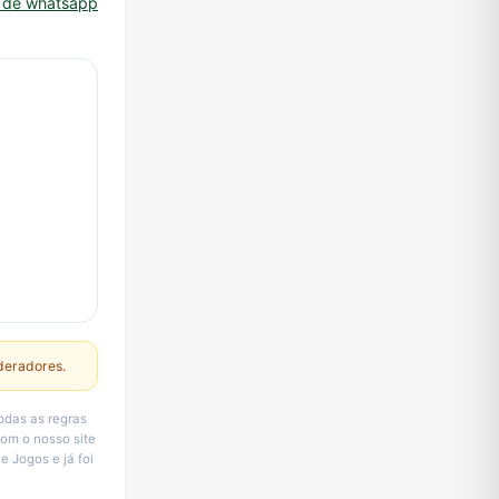
o de whatsapp
deradores.
odas as regras
om o nosso site
e Jogos e já foi