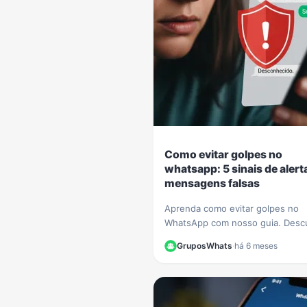
Como evitar golpes no
whatsapp: 5 sinais de aler
mensagens falsas
Aprenda como evitar golpes no
WhatsApp com nosso guia. Desc
sinais claros para identificar me
GruposWhats
·
há 6 meses
falsas e proteger seus dados de
criminosos.