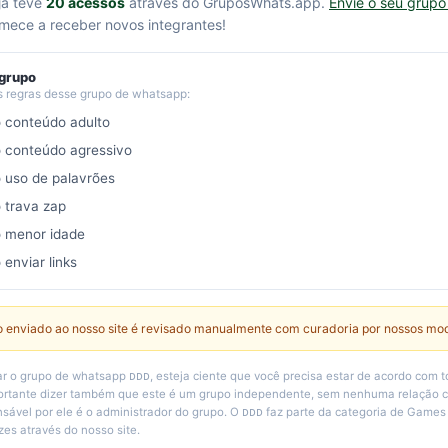
já teve
20 acessos
através do GruposWhats.app.
Envie o seu grup
ece a receber novos integrantes!
 grupo
s regras desse grupo de whatsapp:
o conteúdo adulto
o conteúdo agressivo
o uso de palavrões
o trava zap
o menor idade
 enviar links
 enviado ao nosso site é revisado manualmente com curadoria por nossos mo
r o grupo de whatsapp ᴅᴅᴅ, esteja ciente que você precisa estar de acordo com t
portante dizer também que este é um grupo independente, sem nenhuma relação c
nsável por ele é o administrador do grupo. O ᴅᴅᴅ faz parte da categoria de Games 
es através do nosso site.