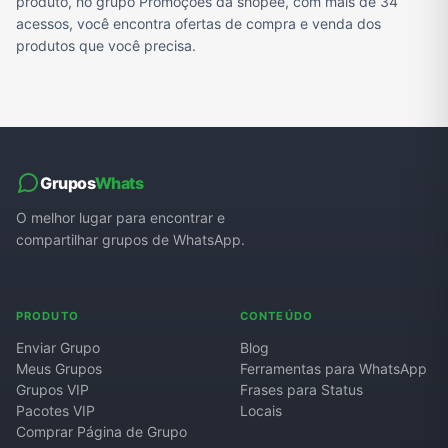
produto, no grupo Promoções da shopee, com mais de 34
acessos, você encontra ofertas de compra e venda dos
produtos que você precisa.
Grupos
Whats
O melhor lugar para encontrar e
compartilhar grupos de WhatsApp.
PRODUTO
CONTEÚDO
Enviar Grupo
Blog
Meus Grupos
Ferramentas para WhatsApp
Grupos VIP
Frases para Status
Pacotes VIP
Locais
Comprar Página de Grupo