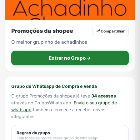
Tecnologia
TV
Vagas de Empregos
Viagem e Turismo
Promoções da shopee
Compartilhar
O melhor grupinho de achadinhos
Vídeos
Entrar no Grupo →
Grupo de Whatsapp de Compra e Venda
O grupo Promoções da shopee já teve
34 acessos
através do GruposWhats.app.
Envie o seu grupo de
whatsapp
também e comece a receber novos
integrantes!
Regras do grupo
Leia todas as regras desse grupo de whatsapp: