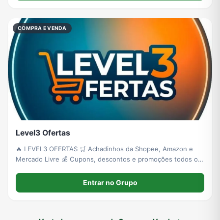
COMPRA E VENDA
Level3 Ofertas
🔥 LEVEL3 OFERTAS 🛒 Achadinhos da Shopee, Amazon e
Mercado Livre 💰 Cupons, descontos e promoções todos os
dias ⚡ Ofertas relâmpago e preços que realmente valem a
pena 🚨 Corre! Algumas ofertas podem acabar a qualquer
Entrar no Grupo
momento!