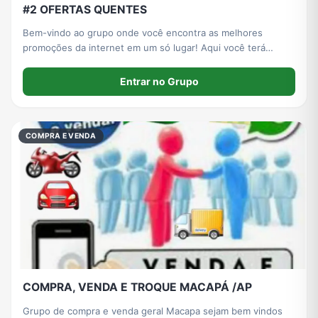
#2 OFERTAS QUENTES
Bem-vindo ao grupo onde você encontra as melhores
promoções da internet em um só lugar! Aqui você terá
acesso a ofertas incríveis de: Moda, Tecnologia,
Eletrodomésticos, Mamãe e Bebê, Maquiagem com super
Entrar no Grupo
descontos e muito mais! Ofertas novas todos os dias
COMPRA E VENDA
COMPRA, VENDA E TROQUE MACAPÁ /AP
Grupo de compra e venda geral Macapa sejam bem vindos