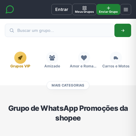
Entrar
Meus Grupos
Enviar Grupo
Grupos VIP
Amizade
Amor e Romance
Carros e Motos
MAIS CATEGORIAS
Cidades
Compra e Venda
Concursos
Desenhos e Animes
Grupo de WhatsApp Promoções da
shopee
Divulgação
Educação
Emagrecimento e Perda de Peso
Esportes