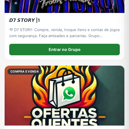
𝘿𝟳 𝙎𝙏𝙊𝙍𝙔 |1
💜 D7 STORY: Compre, venda, troque itens e contas de jogos
com segurança. Faça amizades e parcerias. Grupo
organizado! 🚀
Entrar no Grupo
COMPRA E VENDA