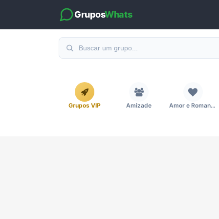
Grupos
Whats
Grupos VIP
Amizade
Amor e Romance
Emagrecimento e Perda de Peso
Esportes
Eventos
Imobiliária
Investimentos e Finanças
Links