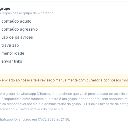
 grupo
s regras desse grupo de whatsapp:
o conteúdo adulto
o conteúdo agressivo
o uso de palavrões
o trava zap
o menor idade
 enviar links
 enviado ao nosso site é revisado manualmente com curadoria por nossos mo
r o grupo de whatsapp D'Barros, esteja ciente que você precisa estar de acordo 
o. É importante dizer também que este é um grupo independente, sem nenhuma r
único responsável por ele é o administrador do grupo. O D'Barros faz parte da cat
i acessado 28 vezes através do nosso site.
hatsapp foi enviado em 17/05/2026 às 21:56.