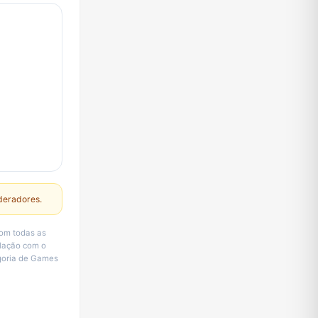
deradores.
com todas as
elação com o
egoria de Games