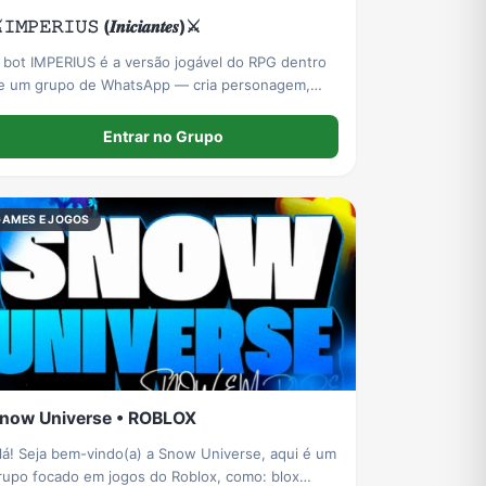
𝙸𝙼𝙿𝙴𝚁𝙸𝚄𝚂 (𝑰𝒏𝒊𝒄𝒊𝒂𝒏𝒕𝒆𝒔)⚔️
 bot IMPERIUS é a versão jogável do RPG dentro
e um grupo de WhatsApp — cria personagem,
atalha, explora regiões, sobe nível, doma pets,
uerreia em duelos, entra em eventos e
Entrar no Grupo
inigames, tudo por comando.
GAMES E JOGOS
now Universe • ROBLOX
lá! Seja bem-vindo(a) a Snow Universe, aqui é um
rupo focado em jogos do Roblox, como: blox