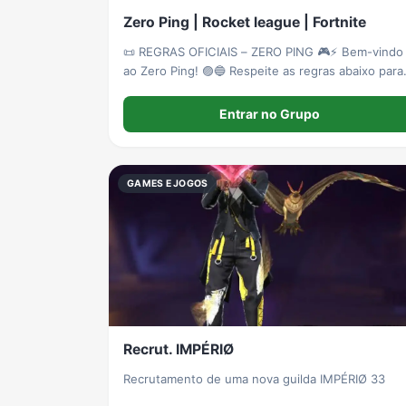
Zero Ping | Rocket league | Fortnite
📜 REGRAS OFICIAIS – ZERO PING 🎮⚡ Bem-vindo
ao Zero Ping! 🟣🔵 Respeite as regras abaixo para
manter o grupo organizado e divertido. *1️⃣
Respeito acima de tudo 🤝* Trate todos com
Entrar no Grupo
educação. Xingamentos ofensivos, preconceito o
discriminação não serão
GAMES E JOGOS
Recrut. IMPÉRIØ
Recrutamento de uma nova guilda IMPÉRIØ 33