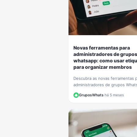
Novas ferramentas para
administradores de grupo
whatsapp: como usar etiq
para organizar membros
Descubra as novas ferramentas 
administradores de grupos What
Aprenda passo a passo a usar et
GruposWhats
·
há 5 meses
para organizar membros e otimiz
gestão.