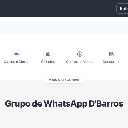
Ent
Carros e Motos
Cidades
Compra e Venda
Concursos
MAIS CATEGORIAS
Fãs
Figurinhas e Stickers
Filmes e Séries
Frases e Mensagens
Grupo de WhatsApp D'Barros
Memes, Engraçados e Zoeira
Moda e Beleza
Música
Namoro