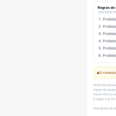
Regras do
Leia todas a
Proibid
Proibid
Proibid
Proibid
Proibid
Proibido
⚠️
O conteúdo
Antes de acessa
regras do grup
nosso site e o 
e Jogos e já fo
Este grupo de w