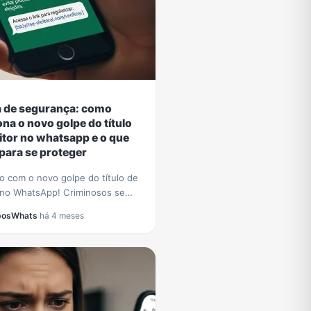
a de segurança: como
ona o novo golpe do título
eitor no whatsapp e o que
 para se proteger
o com o novo golpe do título de
r no WhatsApp! Criminosos se
 pelo TSE para roubar dados.
posWhats
·
há 4 meses
 a identificar a fraude e proteja-