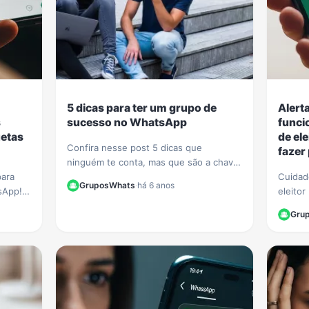
5 dicas para ter um grupo de
Alert
s
sucesso no WhatsApp
funci
uetas
de el
Confira nesse post 5 dicas que
fazer
ninguém te conta, mas que são a chave
para
para ter um grupo de sucesso e com
Cuidad
GruposWhats
·
há 6 anos
sApp!
muitos participantes no WhatsApp.
eleito
iquetas
passam
Gru
ar sua
Aprenda
se.