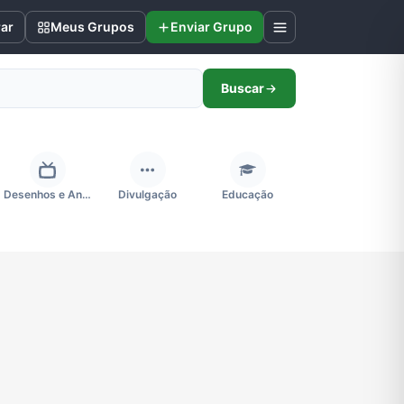
rar
Meus Grupos
Enviar Grupo
Buscar
Desenhos e Animes
Divulgação
Educação
Futebol
Games e Jogos
Ganhar Dinheiro
Negócios & Empreendedorismo
Notícias
Outros