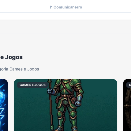
🚩 Comunicar erro
 e Jogos
goria Games e Jogos
GAMES E JOGOS