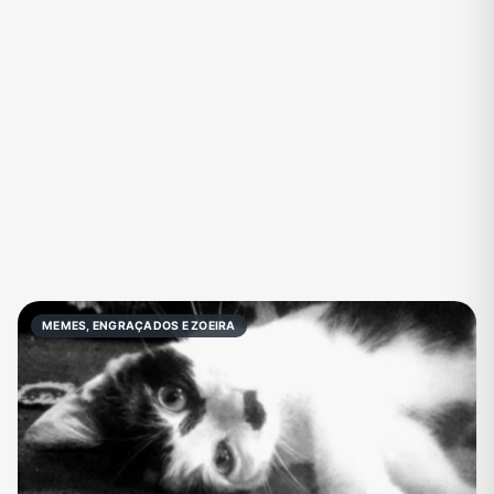
Eventos
Fãs
Figurinhas e Stickers
Filmes e Séries
Frases e Mensagens
Futebol
Games e Jogos
Ganhar Dinheiro
Imobiliária
Investimentos e Finanças
Links
Memes, Engraçados e Zoeira
Moda e Beleza
Música
Namoro
Negócios & Empreendedorismo
MEMES, ENGRAÇADOS E ZOEIRA
Notícias
Outros
Política
Profissões
Receitas
Redes Sociais
Religião
Shitpost