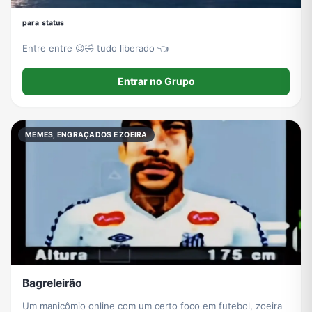
ᵖᵃʳᵃ ˢᵗᵃᵗᵘˢ
Entre entre 😉🤣 tudo liberado 👈
Entrar no Grupo
MEMES, ENGRAÇADOS E ZOEIRA
Bagreleirão
Um manicômio online com um certo foco em futebol, zoeira