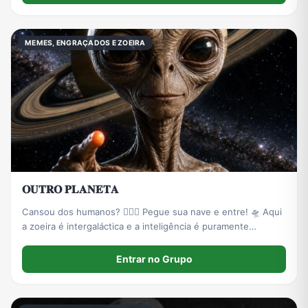
MEMES, ENGRAÇADOS E ZOEIRA
𝐎𝐔𝐓𝐑𝐎 𝐏𝐋𝐀𝐍𝐄𝐓𝐀
Cansou dos humanos? 🤦🏻‍♂️ Pegue sua nave e entre! 🛸 Aqui
a zoeira é intergaláctica e a inteligência é puramente
artificial. 🤖🚫 Proibido terráqueos normais. ❌
Entrar no Grupo