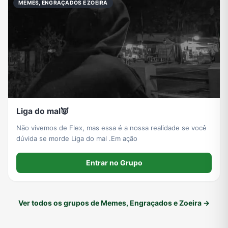
MEMES, ENGRAÇADOS E ZOEIRA
Liga do mal👿
Não vivemos de Flex, mas essa é a nossa realidade se você
dúvida se morde Liga do mal .Em ação
Entrar no Grupo
Ver todos os grupos de Memes, Engraçados e Zoeira →