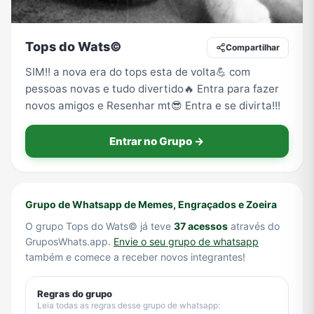
Tops do Wats©
Compartilhar
Tecnologia
TV
Vagas de Empregos
Viagem e Turismo
SIM!! a nova era do tops esta de volta💪 com
pessoas novas e tudo divertido🔥 Entra para fazer
novos amigos e Resenhar mt😎 Entra e se divirta!!!
Vídeos
Entrar no Grupo →
Grupo de Whatsapp de Memes, Engraçados e Zoeira
O grupo Tops do Wats© já teve
37 acessos
através do
GruposWhats.app.
Envie o seu grupo de whatsapp
também e comece a receber novos integrantes!
Regras do grupo
Leia todas as regras desse grupo de whatsapp: