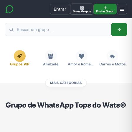
Entrar
Meus Grupos
Enviar Grupo
Grupos VIP
Amizade
Amor e Romance
Carros e Motos
MAIS CATEGORIAS
Cidades
Compra e Venda
Concursos
Desenhos e Animes
Grupo de WhatsApp Tops do Wats©
Divulgação
Educação
Emagrecimento e Perda de Peso
Esportes