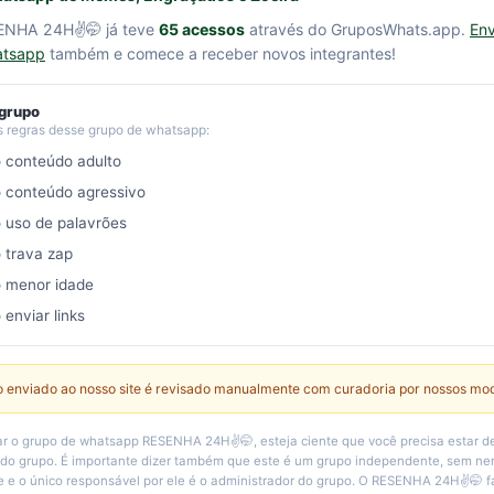
ENHA 24H✌️🤭 já teve
65 acessos
através do GruposWhats.app.
Env
atsapp
também e comece a receber novos integrantes!
 grupo
s regras desse grupo de whatsapp:
o conteúdo adulto
o conteúdo agressivo
o uso de palavrões
o trava zap
o menor idade
 enviar links
 enviado ao nosso site é revisado manualmente com curadoria por nossos mo
r o grupo de whatsapp RESENHA 24H✌️🤭, esteja ciente que você precisa estar 
 do grupo. É importante dizer também que este é um grupo independente, sem n
e e o único responsável por ele é o administrador do grupo. O RESENHA 24H✌️🤭 f