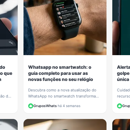
 do
Whatsapp no smartwatch: o
Alert
o que
guia completo para usar as
golpe
m
novas funções no seu relógio
única
Descubra como a nova atualização do
Cuidad
ção de
WhatsApp no smartwatch transforma
recurso
ivá-la
seu relógio! Nosso guia completo
foto d
GruposWhats
·
há 4 semanas
Gru
alwares
mostra como iniciar conversas e
Saiba 
gerenciar chats.