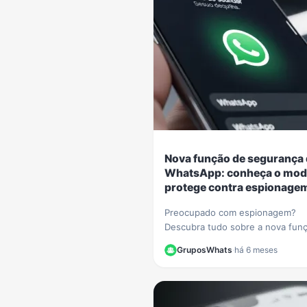
Nova função de segurança
WhatsApp: conheça o mod
protege contra espionage
Preocupado com espionagem?
Descubra tudo sobre a nova fun
segurança do WhatsApp, como at
GruposWhats
·
há 6 meses
e proteger suas conversas de m
e ataques.