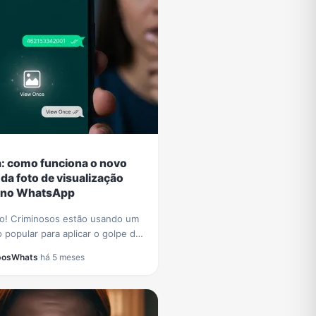
a: como funciona o novo
 da foto de visualização
 no WhatsApp
o! Criminosos estão usando um
 popular para aplicar o golpe da
e visualização única no WhatsApp.
posWhats
·
há 5 meses
como funciona e proteja-se.