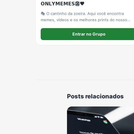
𝗢𝗡𝗟𝗬𝗠𝗘𝗠𝗘𝗦👺🖤
🎭 O cantinho da zoeira. Aqui você encontra
memes, vídeos e os melhores prints do nosso
grupo.
Entrar no Grupo
Posts relacionados