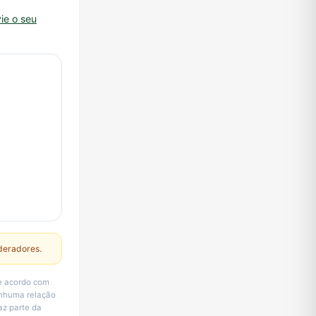
ie o seu
deradores.
de acordo com
enhuma relação
az parte da