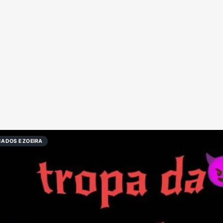
Redes Sociais
Religião
Shitpost
Tecnologia
ADOS E ZOEIRA