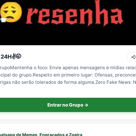
24H✌️🤭
rupoMantenha o foco: Envie apenas mensagens e mídias rela
ncipal do grupo.Respeito em primeiro lugar: Ofensas, preconcei
brigas não serão tolerados de forma alguma.Zero Fake News: 
Entrar no Grupo →
atsapp de Memes, Engraçados e Zoeira