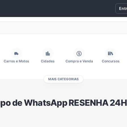
Ent
Carros e Motos
Cidades
Compra e Venda
Concursos
MAIS CATEGORIAS
Fãs
Figurinhas e Stickers
Filmes e Séries
Frases e Mensagens
po de WhatsApp RESENHA 24H
Memes, Engraçados e Zoeira
Moda e Beleza
Música
Namoro