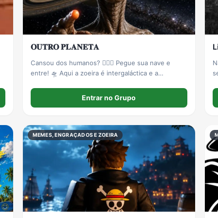
𝐎𝐔𝐓𝐑𝐎 𝐏𝐋𝐀𝐍𝐄𝐓𝐀
L
Cansou dos humanos? 🤦🏻‍♂️ Pegue sua nave e
N
entre! 🛸 Aqui a zoeira é intergaláctica e a
inteligência é puramente artificial. 🤖🚫 Proibido
terráqueos normais. ❌
Entrar no Grupo
MEMES, ENGRAÇADOS E ZOEIRA