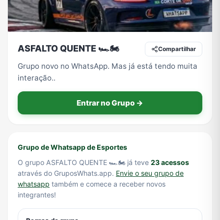
Tecnologia
TV
Vagas de Empregos
Viagem e Turismo
ASFALTO QUENTE 🏎️🏍️
Compartilhar
Grupo novo no WhatsApp. Mas já está tendo muita
interação..
Vídeos
Entrar no Grupo →
Grupo de Whatsapp de Esportes
O grupo ASFALTO QUENTE 🏎️🏍️ já teve
23 acessos
através do GruposWhats.app.
Envie o seu grupo de
whatsapp
também e comece a receber novos
integrantes!