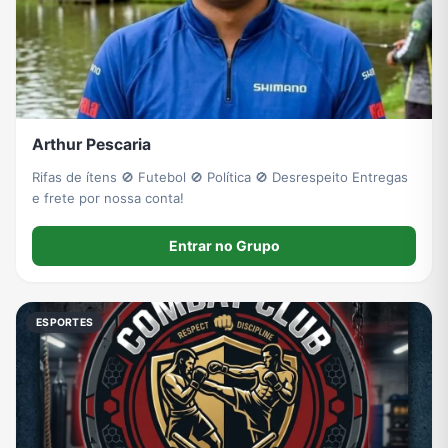
Arthur Pescaria
Rifas de ítens 🚫 Futebol 🚫 Política 🚫 Desrespeito Entregas
e frete por nossa conta!
Entrar no Grupo
ESPORTES