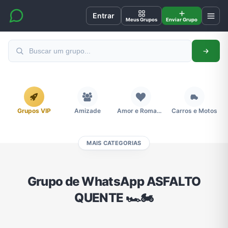
Entrar
Meus Grupos
Enviar Grupo
Grupos VIP
Amizade
Amor e Romance
Carros e Motos
MAIS CATEGORIAS
Cidades
Compra e Venda
Concursos
Desenhos e Animes
Grupo de WhatsApp ASFALTO
QUENTE 🏎️🏍️
Divulgação
Educação
Emagrecimento e Perda de Peso
Esportes