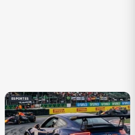
Eventos
Fãs
Figurinhas e Stickers
Filmes e Séries
Frases e Mensagens
Futebol
Games e Jogos
Ganhar Dinheiro
Imobiliária
Investimentos e Finanças
Links
Memes, Engraçados e Zoeira
Moda e Beleza
Música
Namoro
Negócios & Empreendedorismo
ESPORTES
Notícias
Outros
Política
Profissões
Receitas
Redes Sociais
Religião
Shitpost