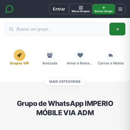
Entrar
Meus Grupos
Enviar Grupo
Grupos VIP
Amizade
Amor e Romance
Carros e Motos
MAIS CATEGORIAS
Cidades
Compra e Venda
Concursos
Desenhos e Animes
Grupo de WhatsApp IMPERIO
MÓBILE VIA ADM
Divulgação
Educação
Emagrecimento e Perda de Peso
Esportes