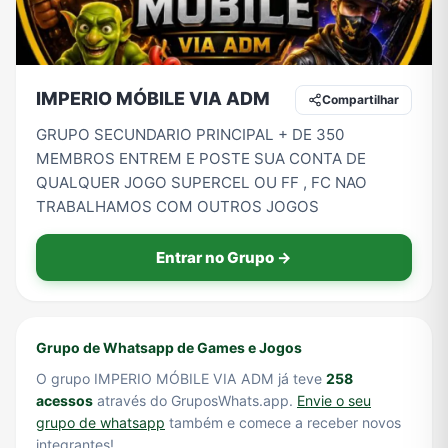
Tecnologia
TV
Vagas de Empregos
Viagem e Turismo
IMPERIO MÓBILE VIA ADM
Compartilhar
GRUPO SECUNDARIO PRINCIPAL + DE 350
MEMBROS ENTREM E POSTE SUA CONTA DE
Vídeos
QUALQUER JOGO SUPERCEL OU FF , FC NAO
TRABALHAMOS COM OUTROS JOGOS
Entrar no Grupo →
Grupo de Whatsapp de Games e Jogos
O grupo IMPERIO MÓBILE VIA ADM já teve
258
acessos
através do GruposWhats.app.
Envie o seu
grupo de whatsapp
também e comece a receber novos
integrantes!