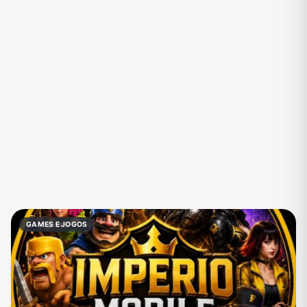
Eventos
Fãs
Figurinhas e Stickers
Filmes e Séries
Frases e Mensagens
Futebol
Games e Jogos
Ganhar Dinheiro
Imobiliária
Investimentos e Finanças
Links
Memes, Engraçados e Zoeira
Moda e Beleza
Música
Namoro
Negócios & Empreendedorismo
GAMES E JOGOS
Notícias
Outros
Política
Profissões
Receitas
Redes Sociais
Religião
Shitpost