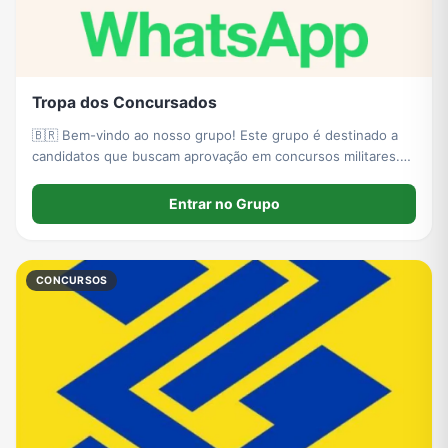
Tropa dos Concursados
🇧🇷 Bem-vindo ao nosso grupo! Este grupo é destinado a
candidatos que buscam aprovação em concursos militares.
Aqui compartilhamos materiais, notícias, dicas de estudo,
preparação física, editais e motivação. Objetivo: formar uma
Entrar no Grupo
comunidade disciplinada,
CONCURSOS