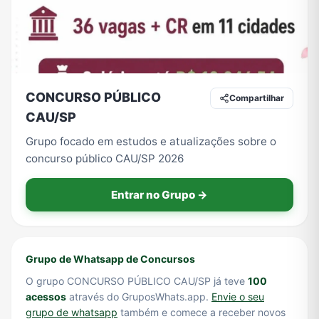
Tecnologia
TV
Vagas de Empregos
Viagem e Turismo
CONCURSO PÚBLICO
Compartilhar
CAU/SP
Vídeos
Grupo focado em estudos e atualizações sobre o
concurso público CAU/SP 2026
Entrar no Grupo →
Grupo de Whatsapp de Concursos
O grupo CONCURSO PÚBLICO CAU/SP já teve
100
acessos
através do GruposWhats.app.
Envie o seu
grupo de whatsapp
também e comece a receber novos