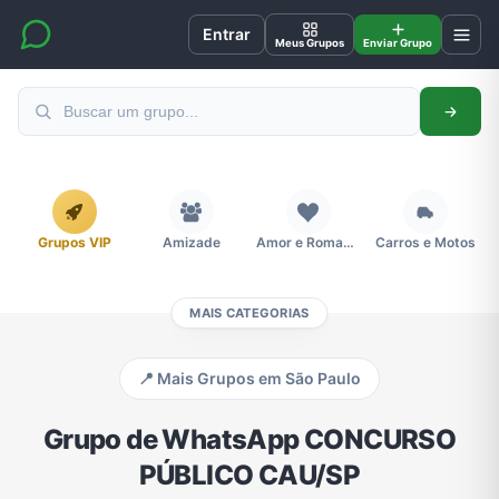
Entrar
Meus Grupos
Enviar Grupo
Grupos VIP
Amizade
Amor e Romance
Carros e Motos
MAIS CATEGORIAS
Cidades
Compra e Venda
Concursos
Desenhos e Animes
📍 Mais Grupos em São Paulo
Divulgação
Educação
Emagrecimento e Perda de Peso
Esportes
Grupo de WhatsApp CONCURSO
PÚBLICO CAU/SP