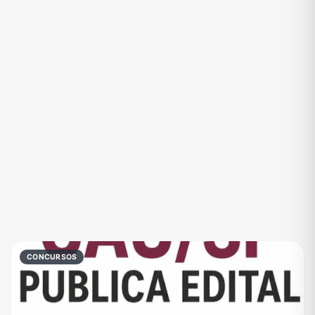
Eventos
Fãs
Figurinhas e Stickers
Filmes e Séries
Frases e Mensagens
Futebol
Games e Jogos
Ganhar Dinheiro
Imobiliária
Investimentos e Finanças
Links
Memes, Engraçados e Zoeira
Moda e Beleza
Música
Namoro
Negócios & Empreendedorismo
Notícias
Outros
Política
Profissões
CONCURSOS
Receitas
Redes Sociais
Religião
Shitpost