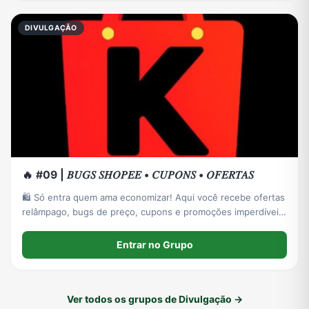
DIVULGAÇÃO
🔥 #09 | 𝐵𝑈𝐺𝑆 𝑆𝐻𝑂𝑃𝐸𝐸 • 𝐶𝑈𝑃𝑂𝑁𝑆 • 𝑂𝐹𝐸𝑅𝑇𝐴𝑆
🛍️ Só entra quem ama economizar! Aqui você recebe ofertas
relâmpago, bugs de preço, cupons e promoções imperdíveis
que podem desaparecer em poucos minutos ou assim que o
estoque acabar.
Entrar no Grupo
Ver todos os grupos de Divulgação →