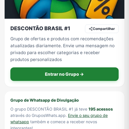
Tecnologia
TV
Vagas de Empregos
Viagem e Turismo
DESCONTÃO BRASIL #1
Compartilhar
Grupo de ofertas e produtos com recomendações
atualizadas diariamente. Envie uma mensagem no
Vídeos
privado para escolher categorias e receber
produtos personalizados
Entrar no Grupo →
Grupo de Whatsapp de Divulgação
O grupo DESCONTÃO BRASIL #1 já teve
195 acessos
através do GruposWhats.app.
Envie o seu grupo de
whatsapp
também e comece a receber novos
integrantes!