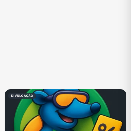
Eventos
Fãs
Figurinhas e Stickers
Filmes e Séries
Frases e Mensagens
Futebol
Games e Jogos
Ganhar Dinheiro
Imobiliária
Investimentos e Finanças
Links
Memes, Engraçados e Zoeira
Moda e Beleza
Música
Namoro
Negócios & Empreendedorismo
DIVULGAÇÃO
Notícias
Outros
Política
Profissões
Receitas
Redes Sociais
Religião
Shitpost