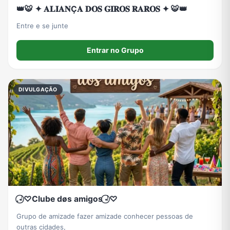
👑🐯 ✦ 𝐀𝐋𝐈𝐀𝐍Ç𝐀 𝐃𝐎𝐒 𝐆𝐈𝐑𝐎𝐒 𝐑𝐀𝐑𝐎𝐒 ✦ 🐯👑
Entre e se junte
Entrar no Grupo
DIVULGAÇÃO
.𝆺𝅥⃝ ♡Clube døs amigos 𝆺𝅥⃝ ♡
Grupo de amizade fazer amizade conhecer pessoas de
outras cidades,