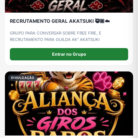
RECRUTAMENTO GERAL AKATSUKI 🥷🏽☁️
GRUPO PARA CONVERSAR SOBRE FREE FIRE, E
RECRUTAMENTO PARA GUILDA AK¹ AKATSUKI
Entrar no Grupo
DIVULGAÇÃO