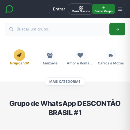
Entrar
Meus Grupos
Enviar Grupo
Grupos VIP
Amizade
Amor e Romance
Carros e Motos
MAIS CATEGORIAS
Cidades
Compra e Venda
Concursos
Desenhos e Animes
Grupo de WhatsApp DESCONTÃO
BRASIL #1
Divulgação
Educação
Emagrecimento e Perda de Peso
Esportes