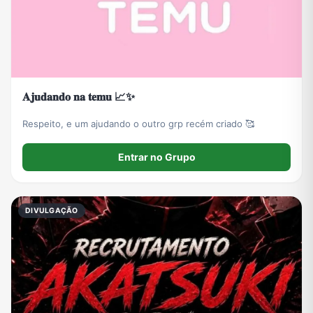
𝐀𝐣𝐮𝐝𝐚𝐧𝐝𝐨 𝐧𝐚 𝐭𝐞𝐦𝐮 📈✨
Respeito, e um ajudando o outro grp recém criado 🥰
Entrar no Grupo
DIVULGAÇÃO