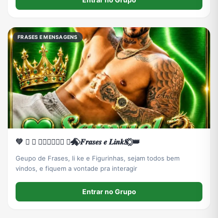
FRASES E MENSAGENS
💚 ⃟ ⃟ 𝑺𝒂𝒎𝒖𝒆𝑳 ⃟🐲⃟ 𝑭𝒓𝒂𝒔𝒆𝒔 𝒆 𝑳𝒊𝒏𝒌𝑺 ⃟ ⃟👑
Geupo de Frases, li ke e Figurinhas, sejam todos bem
vindos, e fiquem a vontade pra interagir
Entrar no Grupo