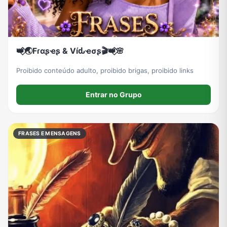
👑⃟🌏Fɾαʂҽʂ & Víԃҽσʂ🎬👑⃟🌸
Proibido conteúdo adulto, proibido brigas, proibido links
Entrar no Grupo
FRASES E MENSAGENS