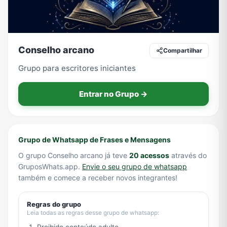
Tecnologia
TV
Vagas de Empregos
Viagem e Turismo
Conselho arcano
Compartilhar
Grupo para escritores iniciantes
Vídeos
Entrar no Grupo →
Grupo de Whatsapp de Frases e Mensagens
O grupo Conselho arcano já teve
20 acessos
através do
GruposWhats.app.
Envie o seu grupo de whatsapp
também e comece a receber novos integrantes!
Regras do grupo
Leia todas as regras desse grupo de whatsapp: