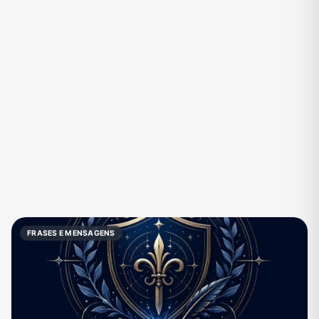
Eventos
Fãs
Figurinhas e Stickers
Filmes e Séries
Frases e Mensagens
Futebol
Games e Jogos
Ganhar Dinheiro
Imobiliária
Investimentos e Finanças
Links
Memes, Engraçados e Zoeira
Moda e Beleza
Música
Namoro
Negócios & Empreendedorismo
FRASES E MENSAGENS
Notícias
Outros
Política
Profissões
Receitas
Redes Sociais
Religião
Shitpost