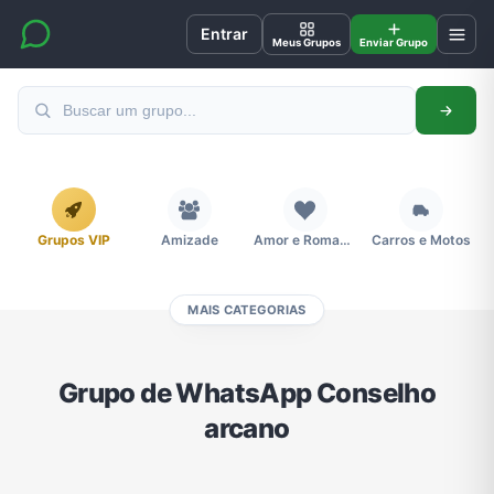
Entrar
Meus Grupos
Enviar Grupo
Grupos VIP
Amizade
Amor e Romance
Carros e Motos
MAIS CATEGORIAS
Cidades
Compra e Venda
Concursos
Desenhos e Animes
Grupo de WhatsApp Conselho
arcano
Divulgação
Educação
Emagrecimento e Perda de Peso
Esportes