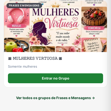
FRASES E MENSAGENS
🎀 𝙼𝚄𝙻𝙷𝙴𝚁𝙴𝚂 𝚅𝙸𝚁𝚃𝚄𝙾𝚂𝙰 🎀
Somente mulheres
Entrar no Grupo
Ver todos os grupos de Frases e Mensagens →