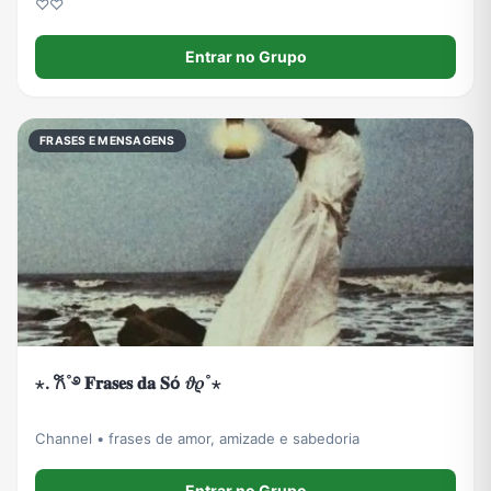
♡♡
Entrar no Grupo
FRASES E MENSAGENS
⋆. 𐙚˚࿔ 𝐅𝐫𝐚𝐬𝐞𝐬 𝐝𝐚 𝐒ó 𝜗𝜚˚⋆
Channel • frases de amor, amizade e sabedoria
Entrar no Grupo