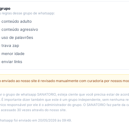
 grupo
s regras desse grupo de whatsapp:
o conteúdo adulto
o conteúdo agressivo
o uso de palavrões
o trava zap
o menor idade
 enviar links
 enviado ao nosso site é revisado manualmente com curadoria por nossos mo
r o grupo de whatsapp SANATORIO, esteja ciente que você precisa estar de acor
o. É importante dizer também que este é um grupo independente, sem nenhuma r
único responsável por ele é o administrador do grupo. O SANATORIO faz parte da c
i acessado 30 vezes através do nosso site.
hatsapp foi enviado em 20/05/2026 às 09:49.