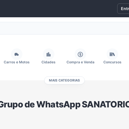
Ent
Carros e Motos
Cidades
Compra e Venda
Concursos
MAIS CATEGORIAS
Fãs
Figurinhas e Stickers
Filmes e Séries
Frases e Mensagens
Grupo de WhatsApp SANATORI
Memes, Engraçados e Zoeira
Moda e Beleza
Música
Namoro