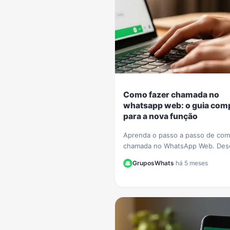
Como fazer chamada no
whatsapp web: o guia com
para a nova função
Aprenda o passo a passo de com
chamada no WhatsApp Web. Des
tudo sobre a nova função de voz
GruposWhats
·
há 5 meses
vídeo que chegou ao navegador
instalar nada.