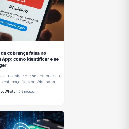
 da cobrança falsa no
App: como identificar e se
ger
a a reconhecer e se defender do
da cobrança falsa no WhatsApp.
cas essenciais para proteger
posWhats
·
há 6 meses
dos e evitar prejuízos
iros.