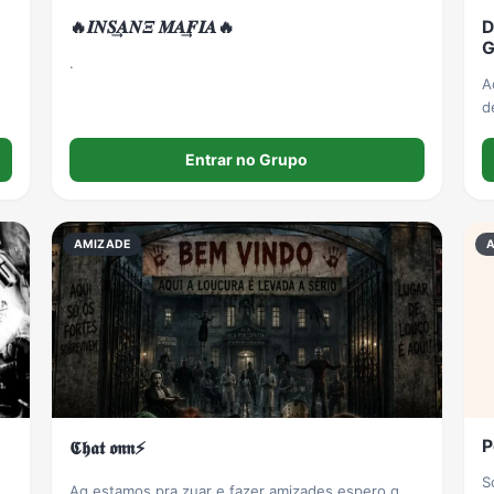
🔥𝑰𝑵𝑺͢𝜜𝑵𝛯 𝑴𝜜͢𝑭𝑰𝜜🔥
D
G
.
A
d
d
r
Entrar no Grupo
AMIZADE
P
𝕮𝖍𝖆𝖙 𝖔𝖓𝖓⚡️
S
Aq estamos pra zuar e fazer amizades espero q