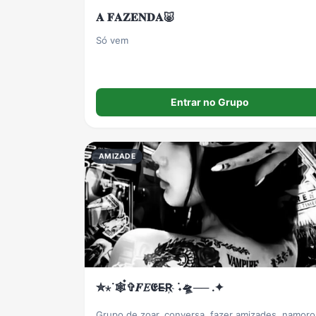
𝐀 𝐅𝐀𝐙𝐄𝐍𝐃𝐀🐷
Só vem
Entrar no Grupo
AMIZADE
✮⋆˙🕸️๋✞𝑭𝐸𝕰E̶R҉ ݁ ˖🛸── .✦
Grupo de zoar, conversa, fazer amizades, namoro