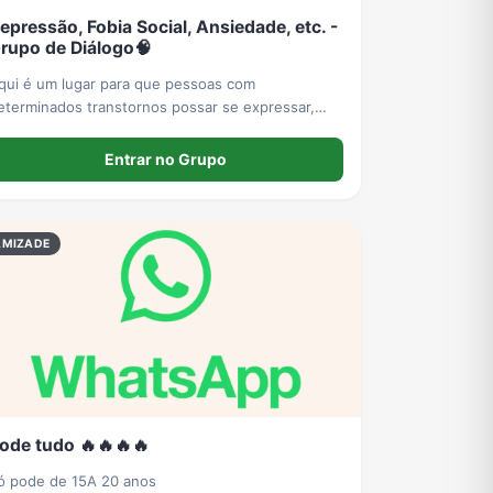
epressão, Fobia Social, Ansiedade, etc. -
rupo de Diálogo🧠
qui é um lugar para que pessoas com
eterminados transtornos possar se expressar,
esabafar, tirar dúvidas, fazer amizades, com
espeito e compreensão.
Entrar no Grupo
AMIZADE
ode tudo 🔥🔥🔥🔥
ó pode de 15A 20 anos