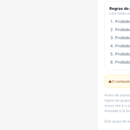
Regras do
Leia todas a
Proibid
Proibid
Proibid
Proibid
Proibid
Proibido
⚠️
O conteúdo
Antes de acessa
regras do grup
nosso site e o 
Amizade e já fo
Este grupo de w