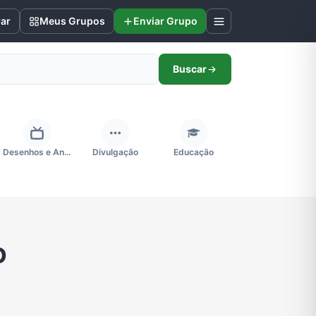
rar
Meus Grupos
Enviar Grupo
Buscar
Desenhos e Animes
Divulgação
Educação
Futebol
Games e Jogos
Ganhar Dinheiro
O
Negócios & Empreendedorismo
Notícias
Outros