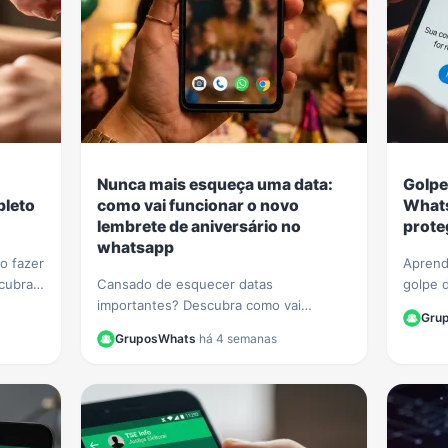
Nunca mais esqueça uma data:
Golpe
pleto
como vai funcionar o novo
Whats
lembrete de aniversário no
prote
whatsapp
o fazer
Aprend
cubra
Cansado de esquecer datas
golpe 
 e
importantes? Descubra como vai
Veja di
Gru
 sem
funcionar a nova função de lembrete de
seus da
GruposWhats
·
há 4 semanas
aniversário no WhatsApp e nunca mais
finance
perca uma comemoração.