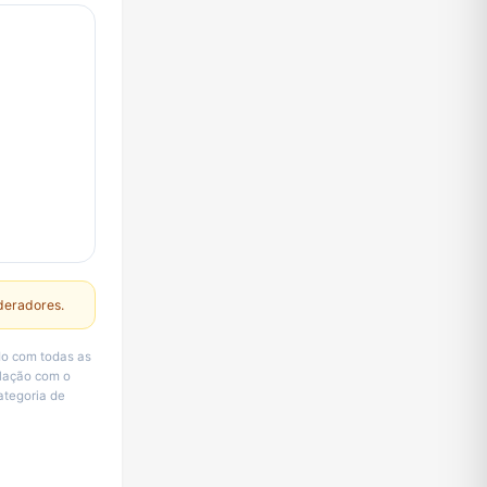
deradores.
do com todas as
elação com o
ategoria de