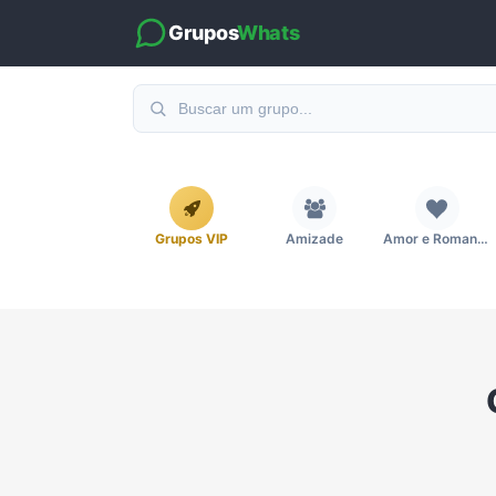
Grupos
Whats
Grupos VIP
Amizade
Amor e Romance
Emagrecimento e Perda de Peso
Esportes
Eventos
Imobiliária
Investimentos e Finanças
Links