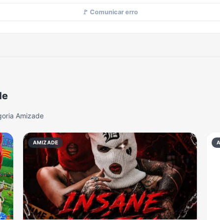
🚩 Comunicar erro
de
goria Amizade
AMIZADE