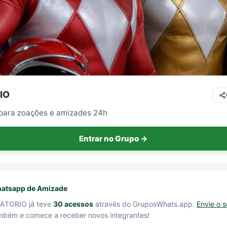
IO
 para zoações e amizades 24h
Entrar no Grupo →
atsapp de Amizade
ATORIO já teve
30 acessos
através do GruposWhats.app.
Envie o 
bém e comece a receber novos integrantes!