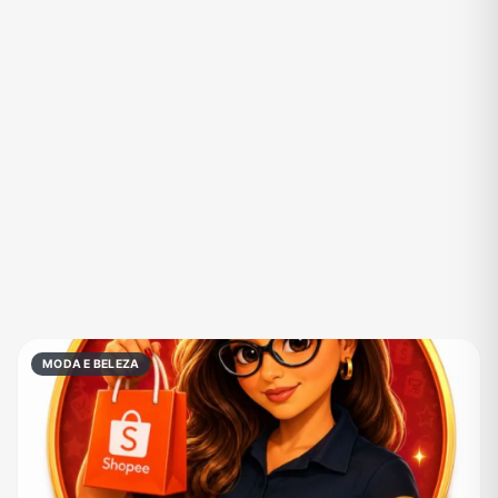
Eventos
Fãs
Figurinhas e Stickers
Filmes e Séries
Frases e Mensagens
Futebol
Games e Jogos
Ganhar Dinheiro
Imobiliária
Investimentos e Finanças
Links
Memes, Engraçados e Zoeira
Moda e Beleza
Música
Namoro
Negócios & Empreendedorismo
MODA E BELEZA
Notícias
Outros
Política
Profissões
Receitas
Redes Sociais
Religião
Shitpost