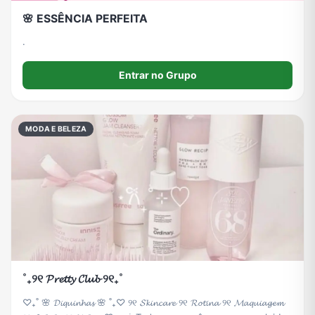
🌸 ESSÊNCIA PERFEITA
.
Entrar no Grupo
MODA E BELEZA
˚₊୨୧ 𝓟𝓻𝓮𝓽𝓽𝔂 𝓒𝓵𝓾𝓫 ୨୧₊˚
♡₊˚ 🌸 𝓓𝓲𝓺𝓾𝓲𝓷𝓱𝓪𝓼 🌸 ˚₊♡ ୨୧ 𝓢𝓴𝓲𝓷𝓬𝓪𝓻𝓮 ୨୧ 𝓡𝓸𝓽𝓲𝓷𝓪 ୨୧ 𝓜𝓪𝓺𝓾𝓲𝓪𝓰𝓮𝓶