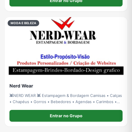
Entrar no Grupo
oportunidades reais de compra todos o
MODA E BELEZA
Nerd Wear
👾NERD WEAR 👾 Estampagem & Bordagem Camisas • Calças
• Chapéus • Gorros • Bebedores • Agendas • Carimbos •
Serigrafia 📍 Matola - Maputo | 📲 861141020 Manda tua arte
e bora trabalhar
Entrar no Grupo