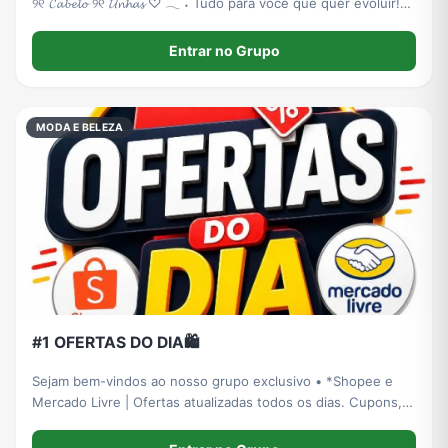
୨୧ 𝓒𝓪𝓫𝓮𝓵𝓸 ୨୧ 𝓤𝓷𝓱𝓪𝓼 ♡ 𓂃 ࣪˖ Tudo para você que quer evoluir!
𓂃 ࣪˖ ♡
Entrar no Grupo
MODA E BELEZA
#1 OFERTAS DO DIA🛍️
Sejam bem-vindos ao nosso grupo exclusivo • *Shopee e
Mercado Livre | Ofertas atualizadas todos os dias. Cupons,
promoções e descontos imperdíveis!* 🛍️ 🤝Nosso
compromisso é com você: Levar economia, qualidade e