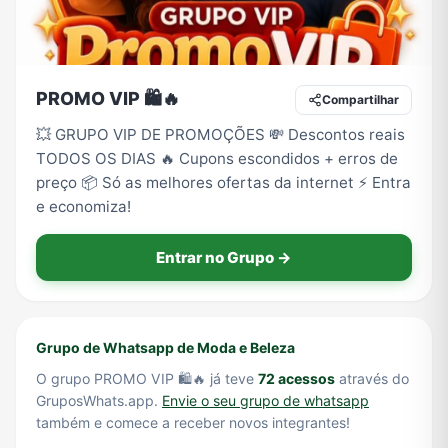
Tecnologia
TV
Vagas de Empregos
Viagem e Turismo
PROMO VIP 🛍️🔥
Compartilhar
💥 GRUPO VIP DE PROMOÇÕES 💸 Descontos reais
TODOS OS DIAS 🔥 Cupons escondidos + erros de
Vídeos
preço 📦 Só as melhores ofertas da internet ⚡ Entra
e economiza!
Entrar no Grupo →
Grupo de Whatsapp de Moda e Beleza
O grupo PROMO VIP 🛍️🔥 já teve
72 acessos
através do
GruposWhats.app.
Envie o seu grupo de whatsapp
também e comece a receber novos integrantes!