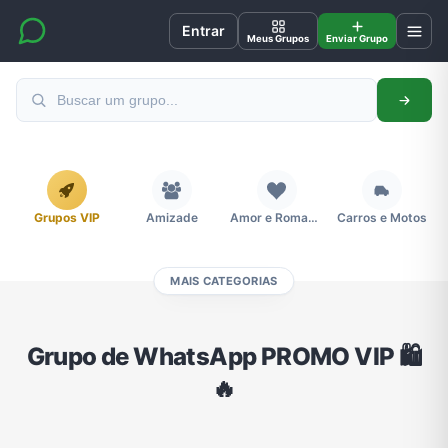
Entrar
Meus Grupos
Enviar Grupo
Grupos VIP
Amizade
Amor e Romance
Carros e Motos
MAIS CATEGORIAS
Cidades
Compra e Venda
Concursos
Desenhos e Animes
Grupo de WhatsApp PROMO VIP 🛍️
🔥
Divulgação
Educação
Emagrecimento e Perda de Peso
Esportes