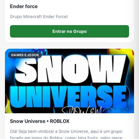
Ender force
Grupo Minecraft Ender Force!
Entrar no Grupo
GAMES E JOGOS
Snow Universe • ROBLOX
Olá! Seja bem-vindo(a) a Snow Universe, aqui é um grupo
focado em jogos do Roblox, como: blox fruits, sailor piece