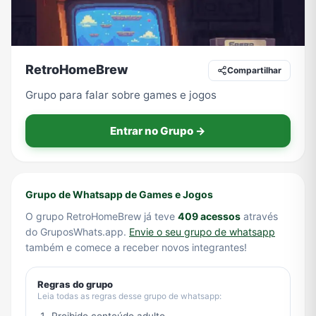
Tecnologia
TV
Vagas de Empregos
Viagem e Turismo
RetroHomeBrew
Compartilhar
Grupo para falar sobre games e jogos
Vídeos
Entrar no Grupo →
Grupo de Whatsapp de Games e Jogos
O grupo RetroHomeBrew já teve
409 acessos
através
do GruposWhats.app.
Envie o seu grupo de whatsapp
também e comece a receber novos integrantes!
Regras do grupo
Leia todas as regras desse grupo de whatsapp: