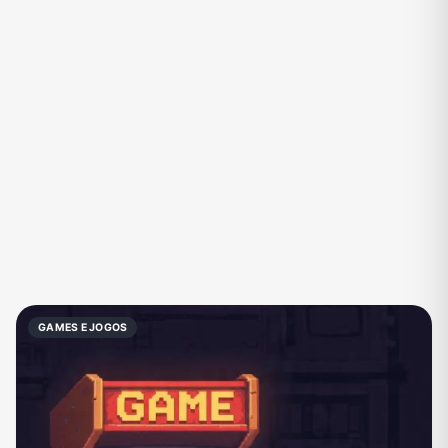
Eventos
Fãs
Figurinhas e Stickers
Filmes e Séries
Frases e Mensagens
Futebol
Games e Jogos
Ganhar Dinheiro
Imobiliária
Investimentos e Finanças
Links
Memes, Engraçados e Zoeira
Moda e Beleza
Música
Namoro
Negócios & Empreendedorismo
GAMES E JOGOS
Notícias
Outros
Política
Profissões
Receitas
Redes Sociais
Religião
Shitpost