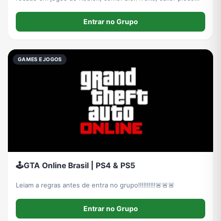
entre outros jogos!
Entrar no Grupo
GAMES E JOGOS
🕹️GTA Online Brasil | PS4 & PS5
Leiam a regras antes de entra no grupo‼️‼️‼️‼️‼️🚨🚨🚨
Entrar no Grupo