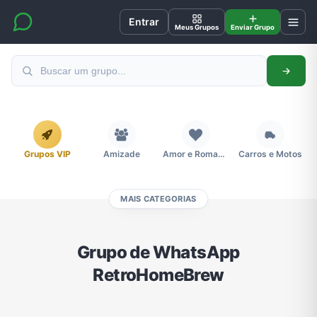
Entrar
Meus Grupos
Enviar Grupo
Grupos VIP
Amizade
Amor e Romance
Carros e Motos
MAIS CATEGORIAS
Cidades
Compra e Venda
Concursos
Desenhos e Animes
Grupo de WhatsApp
RetroHomeBrew
Divulgação
Educação
Emagrecimento e Perda de Peso
Esportes