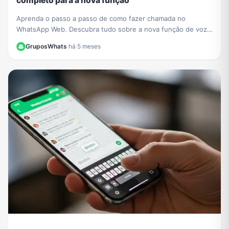
completo para a nova função
Aprenda o passo a passo de como fazer chamada no
WhatsApp Web. Descubra tudo sobre a nova função de voz
e vídeo que chegou ao navegador sem instalar nada.
GruposWhats
·
há 5 meses