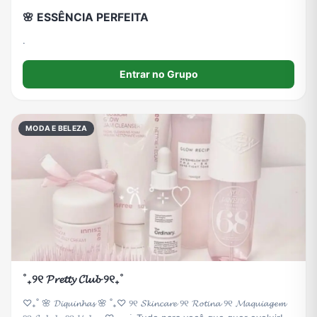
🌸 ESSÊNCIA PERFEITA
.
Entrar no Grupo
MODA E BELEZA
˚₊୨୧ 𝓟𝓻𝓮𝓽𝓽𝔂 𝓒𝓵𝓾𝓫 ୨୧₊˚
♡₊˚ 🌸 𝓓𝓲𝓺𝓾𝓲𝓷𝓱𝓪𝓼 🌸 ˚₊♡ ୨୧ 𝓢𝓴𝓲𝓷𝓬𝓪𝓻𝓮 ୨୧ 𝓡𝓸𝓽𝓲𝓷𝓪 ୨୧ 𝓜𝓪𝓺𝓾𝓲𝓪𝓰𝓮𝓶