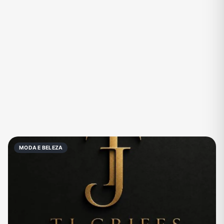
Eventos
Fãs
Figurinhas e Stickers
Filmes e Séries
Frases e Mensagens
Futebol
Games e Jogos
Ganhar Dinheiro
Imobiliária
Investimentos e Finanças
Links
Memes, Engraçados e Zoeira
Moda e Beleza
Música
Namoro
Negócios & Empreendedorismo
MODA E BELEZA
Notícias
Outros
Política
Profissões
Receitas
Redes Sociais
Religião
Shitpost