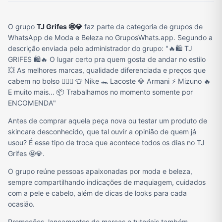
O grupo
TJ Grifes 🤩💎
faz parte da categoria de grupos de
WhatsApp de Moda e Beleza no GruposWhats.app. Segundo a
descrição enviada pelo administrador do grupo: "🔥🛍️ TJ
GRIFES 🛍️🔥 O lugar certo pra quem gosta de andar no estilo
💥 As melhores marcas, qualidade diferenciada e preços que
cabem no bolso 😮‍💨🔥 👕 Nike 🐊 Lacoste 💎 Armani ⚡ Mizuno 🔥
E muito mais... 📦 Trabalhamos no momento somente por
ENCOMENDA"
Antes de comprar aquela peça nova ou testar um produto de
skincare desconhecido, que tal ouvir a opinião de quem já
usou? É esse tipo de troca que acontece todos os dias no TJ
Grifes 🤩💎.
O grupo reúne pessoas apaixonadas por moda e beleza,
sempre compartilhando indicações de maquiagem, cuidados
com a pele e cabelo, além de dicas de looks para cada
ocasião.
Promoções, lançamentos de marcas e tutoriais também