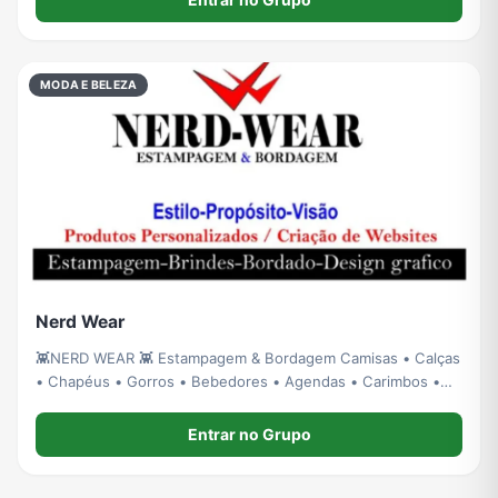
oportunidades reais de compra todos o
MODA E BELEZA
Nerd Wear
👾NERD WEAR 👾 Estampagem & Bordagem Camisas • Calças
• Chapéus • Gorros • Bebedores • Agendas • Carimbos •
Serigrafia 📍 Matola - Maputo | 📲 861141020 Manda tua arte
e bora trabalhar
Entrar no Grupo