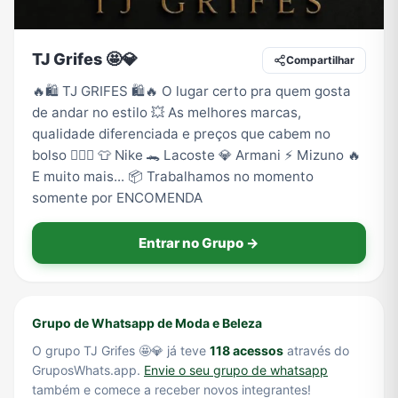
TJ Grifes 🤩💎
Compartilhar
Tecnologia
TV
Vagas de Empregos
Viagem e Turismo
🔥🛍️ TJ GRIFES 🛍️🔥 O lugar certo pra quem gosta
de andar no estilo 💥 As melhores marcas,
qualidade diferenciada e preços que cabem no
Vídeos
bolso 😮‍💨🔥 👕 Nike 🐊 Lacoste 💎 Armani ⚡ Mizuno 🔥
E muito mais... 📦 Trabalhamos no momento
somente por ENCOMENDA
Entrar no Grupo →
Grupo de Whatsapp de Moda e Beleza
O grupo TJ Grifes 🤩💎 já teve
118 acessos
através do
GruposWhats.app.
Envie o seu grupo de whatsapp
também e comece a receber novos integrantes!