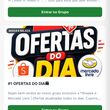
୨୧ 𝓒𝓪𝓫𝓮𝓵𝓸 ୨୧ 𝓤𝓷𝓱𝓪𝓼 ♡ 𓂃 ࣪˖ Tudo para você que quer evoluir!
𓂃 ࣪˖ ♡
Entrar no Grupo
MODA E BELEZA
#1 OFERTAS DO DIA🛍️
Sejam bem-vindos ao nosso grupo exclusivo • *Shopee e
Mercado Livre | Ofertas atualizadas todos os dias. Cupons,
promoções e descontos imperdíveis!* 🛍️ 🤝Nosso
compromisso é com você: Levar economia, qualidade e
Entrar no Grupo