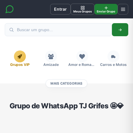
Entrar
Meus Grupos
Enviar Grupo
Grupos VIP
Amizade
Amor e Romance
Carros e Motos
MAIS CATEGORIAS
Cidades
Compra e Venda
Concursos
Desenhos e Animes
Grupo de WhatsApp TJ Grifes 🤩💎
Divulgação
Educação
Emagrecimento e Perda de Peso
Esportes