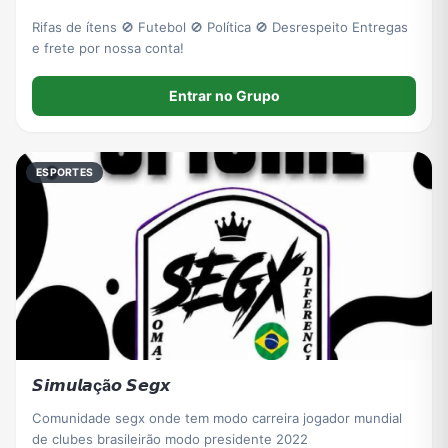
Rifas de ítens 🚫 Futebol 🚫 Política 🚫 Desrespeito Entregas
e frete por nossa conta!
Entrar no Grupo
ESPORTES
𝙎𝙞𝙢𝙪𝙡𝙖çã𝙤 𝙎𝙚𝙜𝙭
Comunidade segx onde tem modo carreira jogador mundial
de clubes brasileirão modo presidente 2022