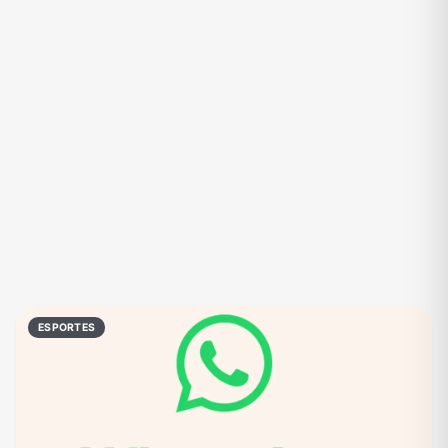
Eventos
Fãs
Figurinhas e Stickers
Filmes e Séries
Frases e Mensagens
Futebol
Games e Jogos
Ganhar Dinheiro
Imobiliária
Investimentos e Finanças
Links
Memes, Engraçados e Zoeira
Moda e Beleza
Música
Namoro
Negócios & Empreendedorismo
ESPORTES
Notícias
Outros
Política
Profissões
Receitas
Redes Sociais
Religião
Shitpost