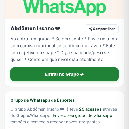
Tecnologia
TV
Vagas de Empregos
Viagem e Turismo
Abdômen Insano 👑
Compartilhar
Ao entrar no grupo: * Se apresente * Envie uma foto
sem camisa (opcional se sentir confortável) * Fale
Vídeos
seu objetivo no shape * Diga sua idade/peso se
quiser * Conte em que nível está atualmente
Entrar no Grupo →
Grupo de Whatsapp de Esportes
O grupo Abdômen Insano 👑 já teve
29 acessos
através
do GruposWhats.app.
Envie o seu grupo de whatsapp
também e comece a receber novos integrantes!