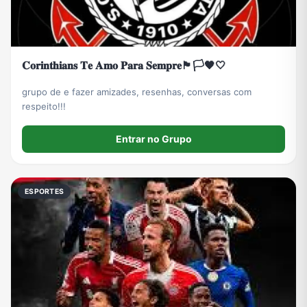
𝐂𝐨𝐫𝐢𝐧𝐭𝐡𝐢𝐚𝐧𝐬 𝐓𝐞 𝐀𝐦𝐨 𝐏𝐚𝐫𝐚 𝐒𝐞𝐦𝐩𝐫𝐞🏴🏳️🖤🤍
grupo de e fazer amizades, resenhas, conversas com
respeito!!!
Entrar no Grupo
ESPORTES