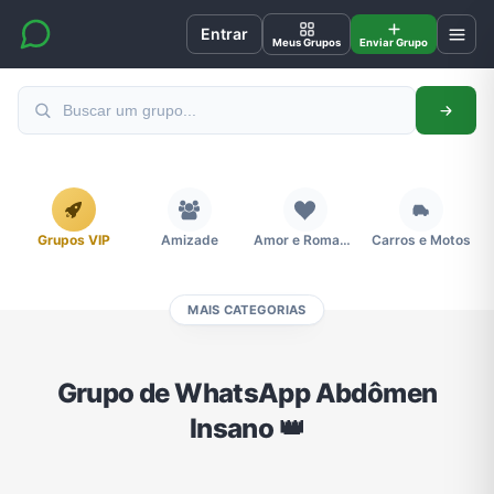
Entrar
Meus Grupos
Enviar Grupo
Grupos VIP
Amizade
Amor e Romance
Carros e Motos
MAIS CATEGORIAS
Cidades
Compra e Venda
Concursos
Desenhos e Animes
Grupo de WhatsApp Abdômen
Insano 👑
Divulgação
Educação
Emagrecimento e Perda de Peso
Esportes