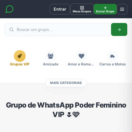
Entrar
Meus Grupos
Enviar Grupo
Grupos VIP
Amizade
Amor e Romance
Carros e Motos
MAIS CATEGORIAS
Cidades
Compra e Venda
Concursos
Desenhos e Animes
Grupo de WhatsApp Poder Feminino
VIP 🌷🩷
Divulgação
Educação
Emagrecimento e Perda de Peso
Esportes