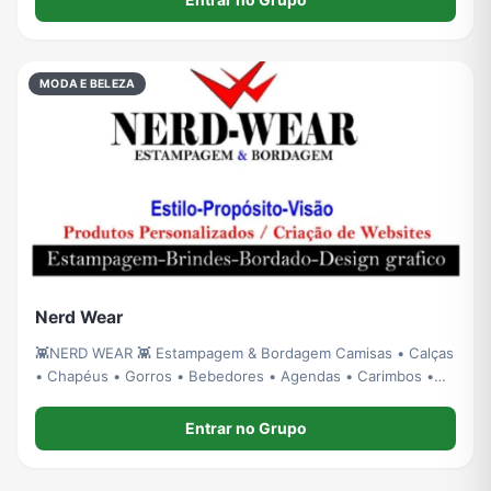
oportunidades reais de compra todos o
MODA E BELEZA
Nerd Wear
👾NERD WEAR 👾 Estampagem & Bordagem Camisas • Calças
• Chapéus • Gorros • Bebedores • Agendas • Carimbos •
Serigrafia 📍 Matola - Maputo | 📲 861141020 Manda tua arte
e bora trabalhar
Entrar no Grupo