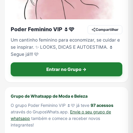
Tecnologia
TV
Vagas de Empregos
Viagem e Turismo
Poder Feminino VIP 🌷🩷
Compartilhar
Um cantinho feminino para economizar, se cuidar e
se inspirar. ✨ LOOKS, DICAS E AUTOESTIMA. 🌷
Vídeos
Segue já!!! 🩷
Entrar no Grupo →
Grupo de Whatsapp de Moda e Beleza
O grupo Poder Feminino VIP 🌷🩷 já teve
97 acessos
através do GruposWhats.app.
Envie o seu grupo de
whatsapp
também e comece a receber novos
integrantes!