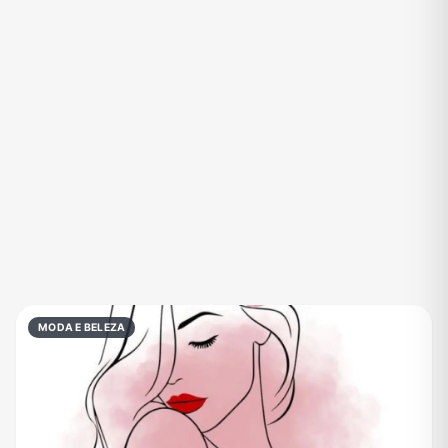
Eventos
Fãs
Figurinhas e Stickers
Filmes e Séries
Frases e Mensagens
Futebol
Games e Jogos
Ganhar Dinheiro
Imobiliária
Investimentos e Finanças
Links
Memes, Engraçados e Zoeira
Moda e Beleza
Música
Namoro
Negócios & Empreendedorismo
MODA E BELEZA
Notícias
Outros
Política
Profissões
Receitas
Redes Sociais
Religião
Shitpost