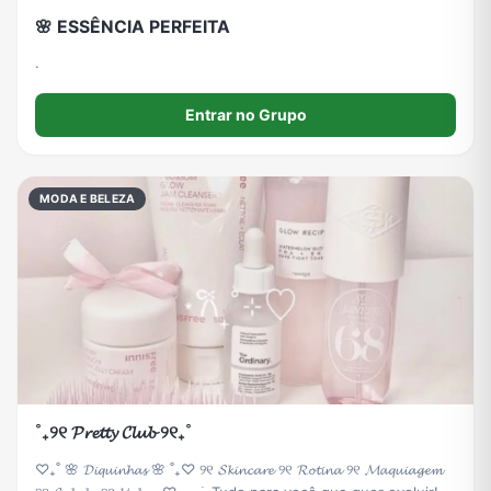
🌸 ESSÊNCIA PERFEITA
.
Entrar no Grupo
MODA E BELEZA
˚₊୨୧ 𝓟𝓻𝓮𝓽𝓽𝔂 𝓒𝓵𝓾𝓫 ୨୧₊˚
♡₊˚ 🌸 𝓓𝓲𝓺𝓾𝓲𝓷𝓱𝓪𝓼 🌸 ˚₊♡ ୨୧ 𝓢𝓴𝓲𝓷𝓬𝓪𝓻𝓮 ୨୧ 𝓡𝓸𝓽𝓲𝓷𝓪 ୨୧ 𝓜𝓪𝓺𝓾𝓲𝓪𝓰𝓮𝓶