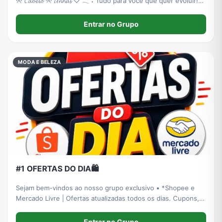
୨୧ 𝓒𝓪𝓫𝓮𝓵𝓸 ୨୧ 𝓤𝓷𝓱𝓪𝓼 ♡ 𓂃 ࣪˖ Tudo para você que quer evoluir!
𓂃 ࣪˖ ♡
Entrar no Grupo
MODA E BELEZA
#1 OFERTAS DO DIA🛍️
Sejam bem-vindos ao nosso grupo exclusivo • *Shopee e
Mercado Livre | Ofertas atualizadas todos os dias. Cupons,
promoções e descontos imperdíveis!* 🛍️ 🤝Nosso
compromisso é com você: Levar economia, qualidade e
Entrar no Grupo