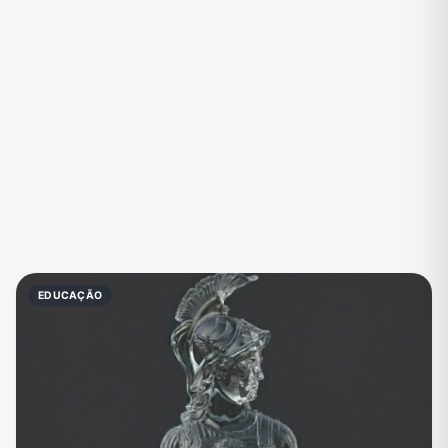
Eventos
Fãs
Figurinhas e Stickers
Filmes e Séries
Frases e Mensagens
Futebol
Games e Jogos
Ganhar Dinheiro
Imobiliária
Investimentos e Finanças
Links
Memes, Engraçados e Zoeira
Moda e Beleza
Música
Namoro
Negócios & Empreendedorismo
EDUCAÇÃO
Notícias
Outros
Política
Profissões
Receitas
Redes Sociais
Religião
Shitpost