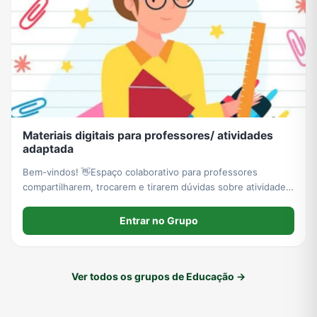
Materiais digitais para professores/ atividades
adaptada
Bem-vindos! 👋Espaço colaborativo para professores
compartilharem, trocarem e tirarem dúvidas sobre atividades
adaptadas e inclusão escolar. 💡🚫 Regras e Organização:
foco total no tema do grupo.Compartilho ideias, materiais e
Entrar no Grupo
dicas.
Ver todos os grupos de Educação →