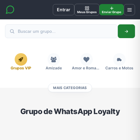
Entrar
Meus Grupos
Enviar Grupo
Grupos VIP
Amizade
Amor e Romance
Carros e Motos
MAIS CATEGORIAS
Cidades
Compra e Venda
Concursos
Desenhos e Animes
Grupo de WhatsApp Loyalty
Divulgação
Educação
Emagrecimento e Perda de Peso
Esportes