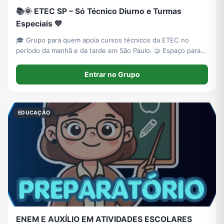
📚🌞 ETEC SP – Só Técnico Diurno e Turmas
Especiais 💙
🎓 Grupo para quem apoia cursos técnicos da ETEC no
período da manhã e da tarde em São Paulo. 🤝 Espaço para
divulgar informações, vestibulinhos, abaixo-assinados e
propostas de turmas especiais. 💙 Todos são bem-vindos,
Entrar no Grupo
com respeito, inclusão e colaboraçã
EDUCAÇÃO
ENEM E AUXÍLIO EM ATIVIDADES ESCOLARES