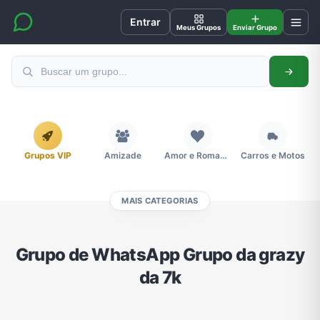
Entrar
Meus Grupos
Enviar Grupo
Grupos VIP
Amizade
Amor e Romance
Carros e Motos
MAIS CATEGORIAS
Cidades
Compra e Venda
Concursos
Desenhos e Animes
Grupo de WhatsApp Grupo da grazy
da 7k
Divulgação
Educação
Emagrecimento e Perda de Peso
Esportes