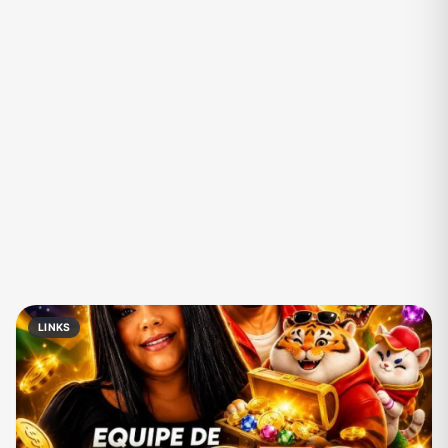
Eventos
Fãs
Figurinhas e Stickers
Filmes e Séries
Frases e Mensagens
Futebol
Games e Jogos
Ganhar Dinheiro
Imobiliária
Investimentos e Finanças
Links
Memes, Engraçados e Zoeira
Moda e Beleza
Música
Namoro
Negócios & Empreendedorismo
LINKS
Notícias
Outros
Política
Profissões
Receitas
Redes Sociais
Religião
Shitpost