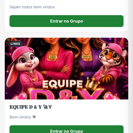
Sejam todos bem vindos
Entrar no Grupo
LINKS
𝐄𝐐𝐔𝐈𝐏𝐄 𝐃 & 𝐘 🚀🏅
Bem vindos 💖
Entrar no Grupo