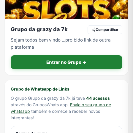
Tecnologia
TV
Vagas de Empregos
Viagem e Turismo
Grupo da grazy da 7k
Compartilhar
Sejam todos bem vindo ...proibido link de outra
plataforma
Vídeos
Entrar no Grupo →
Grupo de Whatsapp de Links
O grupo Grupo da grazy da 7k já teve
44 acessos
através do GruposWhats.app.
Envie o seu grupo de
whatsapp
também e comece a receber novos
integrantes!