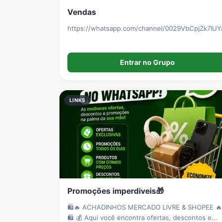
Vendas
https://whatsapp.com/channel/0029VbCpjZk7IUY
Entrar no Grupo
LINKS
Promoções imperdiveis🎁
🛍️🔥 ACHADINHOS MERCADO LIVRE & SHOPEE 🔥
🛍️ 💰 Aqui você encontra ofertas, descontos e