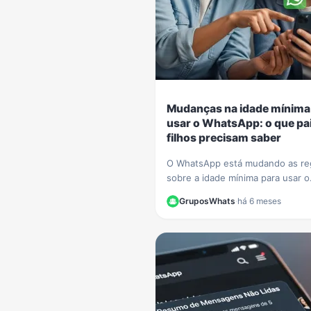
Mudanças na idade mínima
usar o WhatsApp: o que pai
filhos precisam saber
O WhatsApp está mudando as re
sobre a idade mínima para usar o
aplicativo. Entenda como o novo
GruposWhats
·
há 6 meses
sistema de contas supervisionad
crianças vai funcionar.