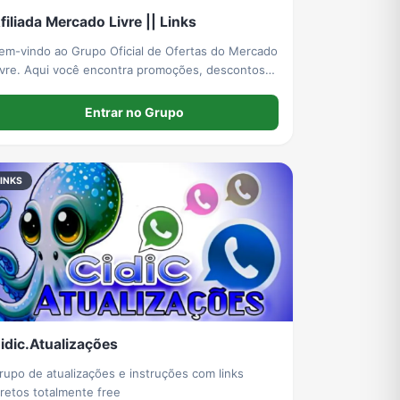
filiada Mercado Livre || Links
em-vindo ao Grupo Oficial de Ofertas do Mercado
ivre. Aqui você encontra promoções, descontos,
upons e produtos selecionados com preços
tualizados diariamente. Nosso objetivo é ajudar
Entrar no Grupo
ocê a economizar em todas as compras.
INKS
idic.Atualizações
rupo de atualizações e instruções com links
diretos totalmente free