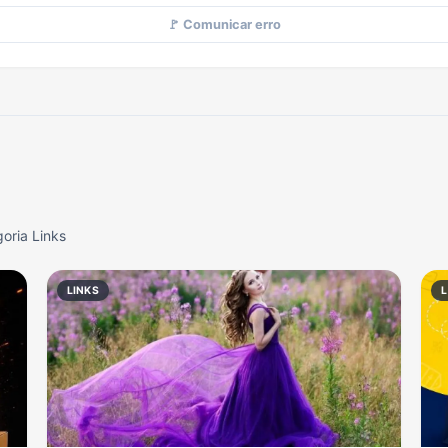
🚩 Comunicar erro
oria Links
LINKS
L