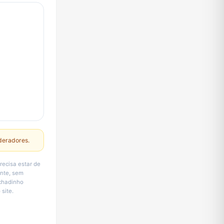
deradores.
recisa estar de
ente, sem
Achadinho
site.