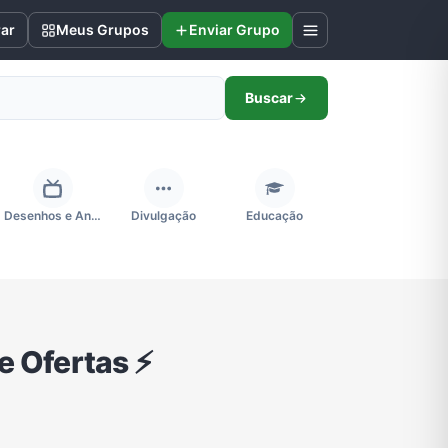
rar
Meus Grupos
Enviar Grupo
Buscar
Desenhos e Animes
Divulgação
Educação
Futebol
Games e Jogos
Ganhar Dinheiro
Ofertas ⚡️
Negócios & Empreendedorismo
Notícias
Outros