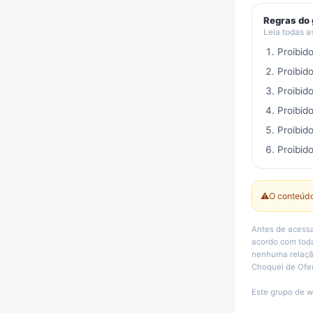
Regras do
Leia todas a
Proibid
Proibid
Proibid
Proibid
Proibid
Proibido
⚠️
O conteúdo
Antes de acessa
acordo com toda
nenhuma relação
Choquei de Ofert
Este grupo de w