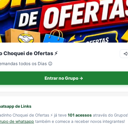
 Choquei de Ofertas ⚡️
emandas todos os Dias 😉
Entrar no Grupo →
atsapp de Links
dinho Choquei de Ofertas ⚡️ já teve
101 acessos
através do Grupos
grupo de whatsapp
também e comece a receber novos integrantes!