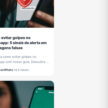
evitar golpes no
app: 5 sinais de alerta em
gens falsas
a como evitar golpes no
pp com nosso guia. Descubra 5
claros para identificar mensagens
posWhats
·
há 6 meses
 e proteger seus dados de
sos.