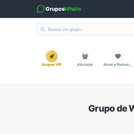
Grupos
Whats
Grupos VIP
Amizade
Amor e Romance
Emagrecimento e Perda de Peso
Esportes
Eventos
Grupo de 
Imobiliária
Investimentos e Finanças
Links