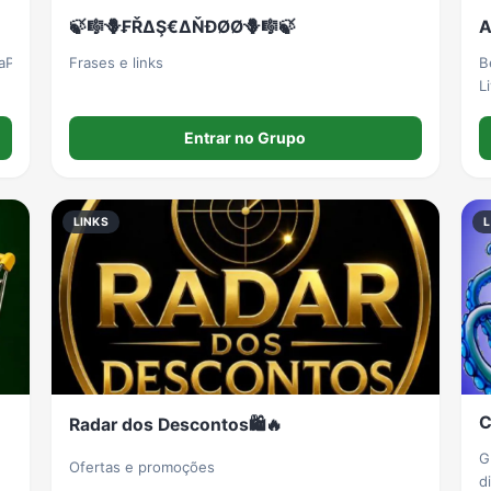
🍃🎼🪻₣ŘΔŞ€ΔŇĐØØ🪻🎼🍃
A
aPzoeya1v
Frases e links
B
L
c
a
Entrar no Grupo
v
LINKS
L
C
Radar dos Descontos🛍️🔥
G
Ofertas e promoções