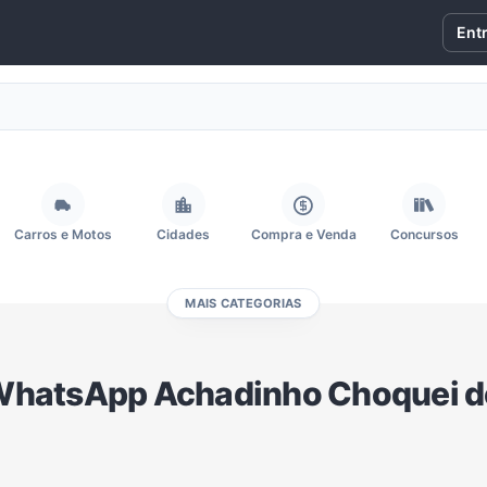
Ent
Carros e Motos
Cidades
Compra e Venda
Concursos
MAIS CATEGORIAS
Fãs
Figurinhas e Stickers
Filmes e Séries
Frases e Mensagens
WhatsApp Achadinho Choquei de 
Memes, Engraçados e Zoeira
Moda e Beleza
Música
Namoro