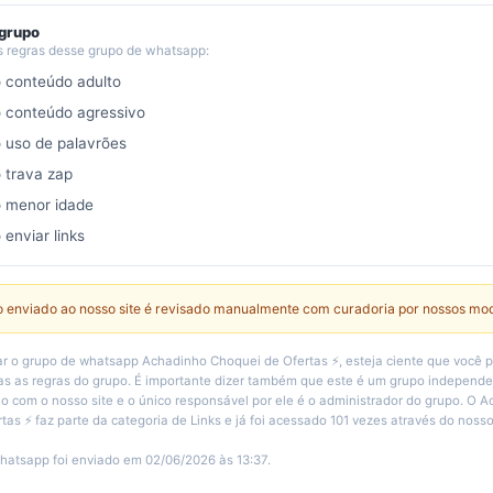
 grupo
s regras desse grupo de whatsapp:
o conteúdo adulto
o conteúdo agressivo
o uso de palavrões
o trava zap
o menor idade
 enviar links
 enviado ao nosso site é revisado manualmente com curadoria por nossos mo
r o grupo de whatsapp Achadinho Choquei de Ofertas ⚡️, esteja ciente que você p
s as regras do grupo. É importante dizer também que este é um grupo independ
 com o nosso site e o único responsável por ele é o administrador do grupo. O 
as ⚡️ faz parte da categoria de Links e já foi acessado 101 vezes através do nosso 
hatsapp foi enviado em 02/06/2026 às 13:37.