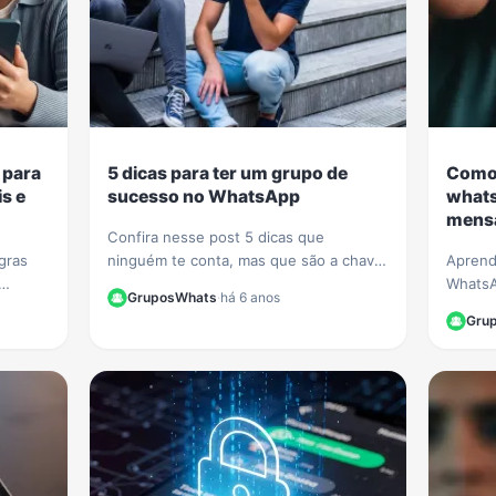
 para
5 dicas para ter um grupo de
Como 
s e
sucesso no WhatsApp
whats
mensa
Confira nesse post 5 dicas que
gras
ninguém te conta, mas que são a chave
Aprend
para ter um grupo de sucesso e com
WhatsA
GruposWhats
·
há 6 anos
muitos participantes no WhatsApp.
sinais 
Gru
as para
falsas
crimino