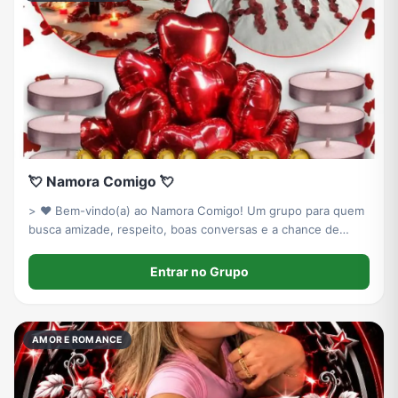
💘 Namora Comigo 💘
> ❤️ Bem-vindo(a) ao Namora Comigo! Um grupo para quem
busca amizade, respeito, boas conversas e a chance de
encontrar um amor verdadeiro. Proibidas ofensas, conteúdos
impróprios e desrespeito. Divirta-se e faça novas conexões!
Entrar no Grupo
💕
AMOR E ROMANCE