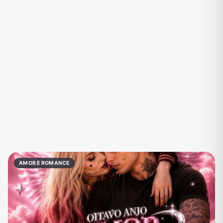
Eventos
Fãs
Figurinhas e Stickers
Filmes e Séries
Frases e Mensagens
Futebol
Games e Jogos
Ganhar Dinheiro
Imobiliária
Investimentos e Finanças
Links
Memes, Engraçados e Zoeira
Moda e Beleza
Música
Namoro
Negócios & Empreendedorismo
AMOR E ROMANCE
Notícias
Outros
Política
Profissões
Receitas
Redes Sociais
Religião
Shitpost