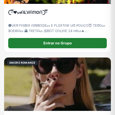
𓊆ྀི❤︎ᔕᗩᒪᐯᗩTIOᑎ𓊇ྀི
🌚ᐯ͏E͏ᗰ ͏ᖴ͏ᗩ͏ᘔ͏E͏ᖇ ͏ᗩ͏ᗰ͏I͏ᘔ͏ᗩ͏ᗪ͏E͏ᔕ ͏E ͏ᖴ͏ᒪ͏E͏ᖇ͏T͏ᗩ͏ᖇ ͏ᑌ͏ᗰ ͏ᑭ͏O͏ᑌ͏ᑕ͏O😈 ͏T͏E͏ᗰ͏O͏ᔕ
͏ᘔ͏O͏E͏I͏ᖇ͏ᗩ͏ᔕ ͏👻 T͏ᖇ͏E͏T͏ᗩ͏ᔕ 🤬ᗷ͏O͏T ͏O͏ᑎ͏ᒪ͏I͏ᑎ͏E 24 ͏ᕼ͏ᖇ͏ᔕ🔥
͏ᖴ͏I͏G͏ᑌ͏ᖇ͏I͏ᑎ͏ᕼ͏ᗩ͏ᔕ ͏💤ᗰ͏ᑌ͏I͏T͏ᗩ͏ᔕ ͏ᗰ͏E͏ᑎ͏I͏ᑎ͏ᗩ͏ᔕ ͏😍😻
Entrar no Grupo
AMOR E ROMANCE