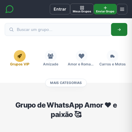
Entrar
Meus Grupos
Enviar Grupo
Grupos VIP
Amizade
Amor e Romance
Carros e Motos
MAIS CATEGORIAS
Cidades
Compra e Venda
Concursos
Desenhos e Animes
Grupo de WhatsApp Amor ❤️ e
paixão 🥰
Divulgação
Educação
Emagrecimento e Perda de Peso
Esportes