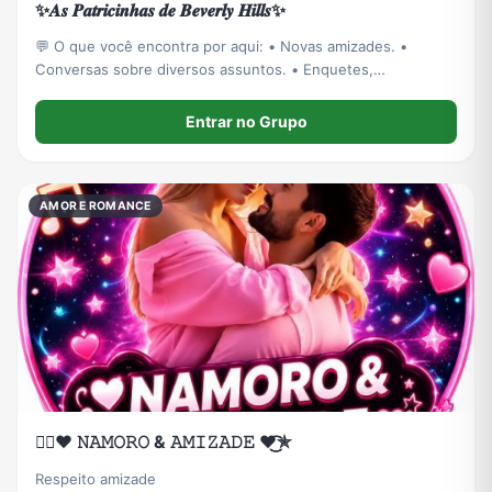
✨𝑨𝒔 𝑷𝒂𝒕𝒓𝒊𝒄𝒊𝒏𝒉𝒂𝒔 𝒅𝒆 𝑩𝒆𝒗𝒆𝒓𝒍𝒚 𝑯𝒊𝒍𝒍𝒔✨
💬 O que você encontra por aqui: • Novas amizades. •
Conversas sobre diversos assuntos. • Enquetes,
brincadeiras e interação. • Um espaço acolhedor para todos.
Entrar no Grupo
AMOR E ROMANCE
❥⃟♥️ 𝙽𝙰𝙼𝙾𝚁𝙾 & 𝙰𝙼𝙸𝚉𝙰𝙳𝙴 ♥️͜͜͡͡✯
Respeito amizade