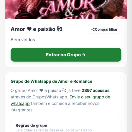
Tecnologia
TV
Vagas de Empregos
Viagem e Turismo
Amor ❤️ e paixão 🥰
Compartilhar
Bem vindos
Vídeos
Entrar no Grupo →
Grupo de Whatsapp de Amor e Romance
O grupo Amor ❤️ e paixão 🥰 já teve
2897 acessos
através do GruposWhats.app.
Envie o seu grupo de
whatsapp
também e comece a receber novos
integrantes!
Regras do grupo
Leia todas as regras desse grupo de whatsapp: