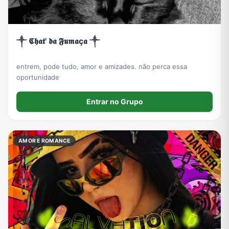
༒ 𝕮𝖍𝖆𝖙' 𝖉𝖆 𝕱𝖚𝖒𝖆ç𝖆 ༒
entrem, pode tudo, amor e amizades. não perca essa
oportunidade
Entrar no Grupo
AMOR E ROMANCE