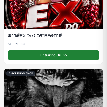
🍇⃟⃢🌈ᗴ᙭ ᗞᝪ ᑕᗩᖇᏆᗷᗴ🍇⃟⃢🌈
Bem vindos
Entrar no Grupo
AMOR E ROMANCE