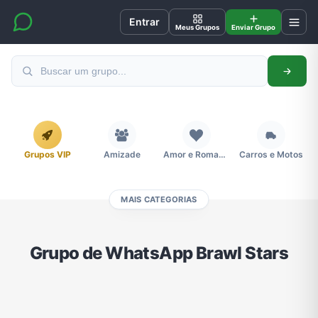
Entrar
Meus Grupos
Enviar Grupo
Grupos VIP
Amizade
Amor e Romance
Carros e Motos
MAIS CATEGORIAS
Cidades
Compra e Venda
Concursos
Desenhos e Animes
Grupo de WhatsApp Brawl Stars
Divulgação
Educação
Emagrecimento e Perda de Peso
Esportes