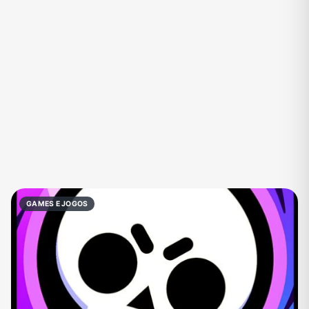
Eventos
Fãs
Figurinhas e Stickers
Filmes e Séries
Frases e Mensagens
Futebol
Games e Jogos
Ganhar Dinheiro
Imobiliária
Investimentos e Finanças
Links
Memes, Engraçados e Zoeira
Moda e Beleza
Música
Namoro
Negócios & Empreendedorismo
GAMES E JOGOS
Notícias
Outros
Política
Profissões
Receitas
Redes Sociais
Religião
Shitpost