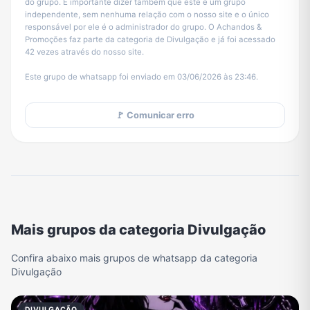
do grupo. É importante dizer também que este é um grupo
independente, sem nenhuma relação com o nosso site e o único
responsável por ele é o administrador do grupo. O Achandos &
Promoções faz parte da categoria de Divulgação e já foi acessado
42 vezes através do nosso site.
Este grupo de whatsapp foi enviado em 03/06/2026 às 23:46.
🚩 Comunicar erro
Mais grupos da categoria Divulgação
Confira abaixo mais grupos de whatsapp da categoria
Divulgação
DIVULGAÇÃO