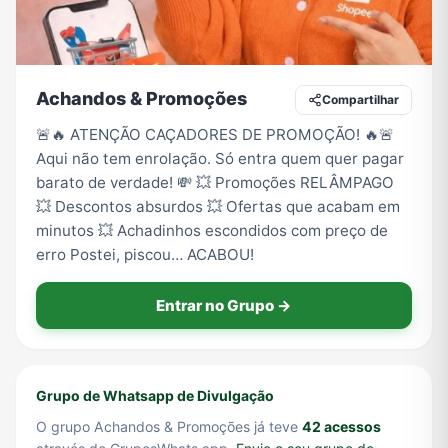
Tecnologia
TV
Vagas de Empregos
Viagem e Turismo
Achandos & Promoções
Compartilhar
🚨🔥 ATENÇÃO CAÇADORES DE PROMOÇÃO! 🔥🚨
Aqui não tem enrolação. Só entra quem quer pagar
Vídeos
barato de verdade! 💸 💥 Promoções RELÂMPAGO
💥 Descontos absurdos 💥 Ofertas que acabam em
minutos 💥 Achadinhos escondidos com preço de
erro Postei, piscou… ACABOU!
Entrar no Grupo →
Grupo de Whatsapp de Divulgação
O grupo Achandos & Promoções já teve
42 acessos