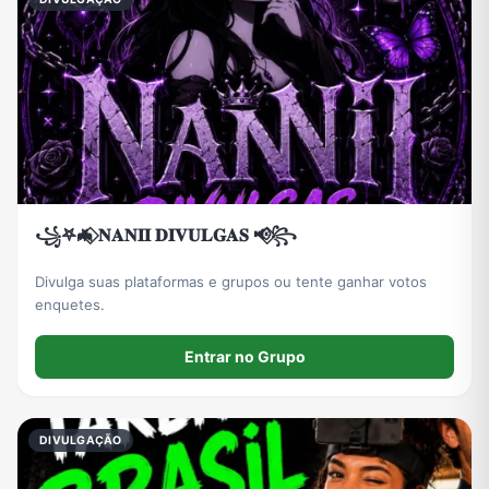
꧁𖤐🦇⃟ 𝐍𝐀𝐍𝐈𝐈 𝐃𝐈𝐕𝐔𝐋𝐆𝐀𝐒 📢⃟꧂
Divulga suas plataformas e grupos ou tente ganhar votos
enquetes.
Entrar no Grupo
DIVULGAÇÃO