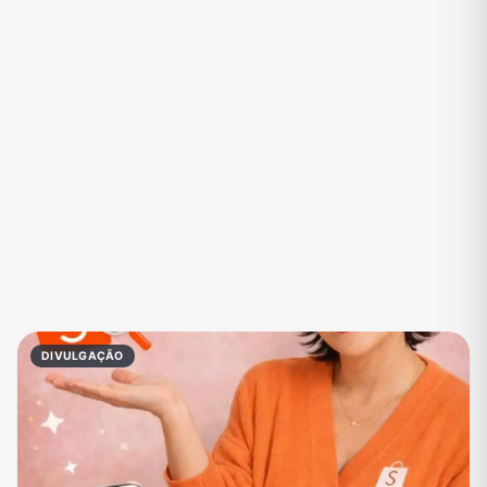
Eventos
Fãs
Figurinhas e Stickers
Filmes e Séries
Frases e Mensagens
Futebol
Games e Jogos
Ganhar Dinheiro
Imobiliária
Investimentos e Finanças
Links
Memes, Engraçados e Zoeira
Moda e Beleza
Música
Namoro
Negócios & Empreendedorismo
DIVULGAÇÃO
Notícias
Outros
Política
Profissões
Receitas
Redes Sociais
Religião
Shitpost