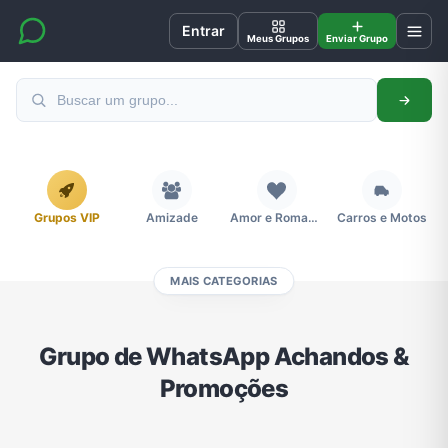
Entrar
Meus Grupos
Enviar Grupo
Grupos VIP
Amizade
Amor e Romance
Carros e Motos
MAIS CATEGORIAS
Cidades
Compra e Venda
Concursos
Desenhos e Animes
Grupo de WhatsApp Achandos &
Promoções
Divulgação
Educação
Emagrecimento e Perda de Peso
Esportes