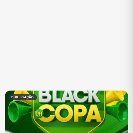
Eventos
Fãs
Figurinhas e Stickers
Filmes e Séries
Frases e Mensagens
Futebol
Games e Jogos
Ganhar Dinheiro
Imobiliária
Investimentos e Finanças
Links
Memes, Engraçados e Zoeira
Moda e Beleza
Música
Namoro
Negócios & Empreendedorismo
DIVULGAÇÃO
Notícias
Outros
Política
Profissões
Receitas
Redes Sociais
Religião
Shitpost