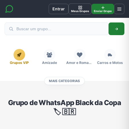
Entrar
Meus Grupos
Enviar Grupo
Grupos VIP
Amizade
Amor e Romance
Carros e Motos
MAIS CATEGORIAS
Cidades
Compra e Venda
Concursos
Desenhos e Animes
Grupo de WhatsApp Black da Copa
🏷️ 🇧🇷
Divulgação
Educação
Emagrecimento e Perda de Peso
Esportes