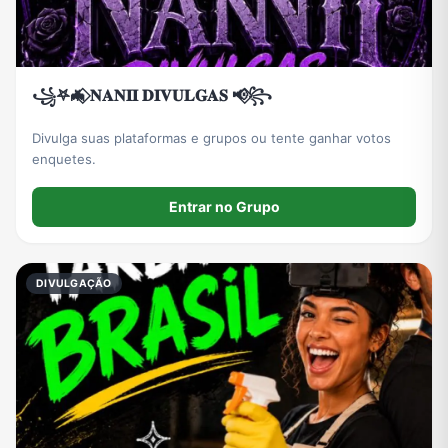
꧁𖤐🦇⃟ 𝐍𝐀𝐍𝐈𝐈 𝐃𝐈𝐕𝐔𝐋𝐆𝐀𝐒 📢⃟꧂
Divulga suas plataformas e grupos ou tente ganhar votos
enquetes.
Entrar no Grupo
DIVULGAÇÃO