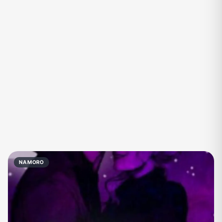
Eventos
Fãs
Figurinhas e Stickers
Filmes e Séries
Frases e Mensagens
Futebol
Games e Jogos
Ganhar Dinheiro
Imobiliária
Investimentos e Finanças
Links
Memes, Engraçados e Zoeira
Moda e Beleza
Música
Namoro
Negócios & Empreendedorismo
NAMORO
Notícias
Outros
Política
Profissões
Receitas
Redes Sociais
Religião
Shitpost