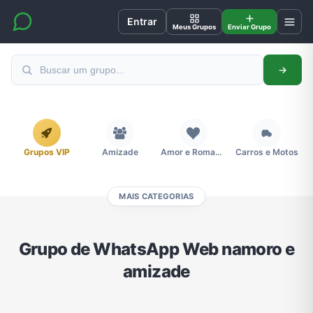
Entrar
Meus Grupos
Enviar Grupo
Grupos VIP
Amizade
Amor e Romance
Carros e Motos
MAIS CATEGORIAS
Cidades
Compra e Venda
Concursos
Desenhos e Animes
Grupo de WhatsApp Web namoro e
amizade
Divulgação
Educação
Emagrecimento e Perda de Peso
Esportes