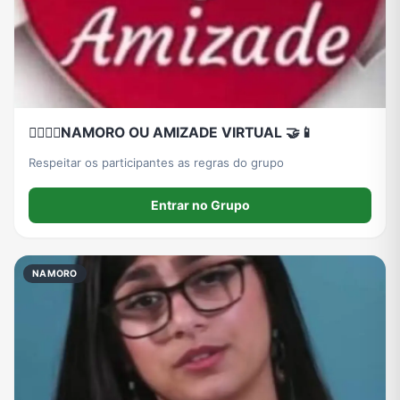
👨‍❤️‍💋‍👨NAMORO OU AMIZADE VIRTUAL 🤝📱
Respeitar os participantes as regras do grupo
Entrar no Grupo
NAMORO