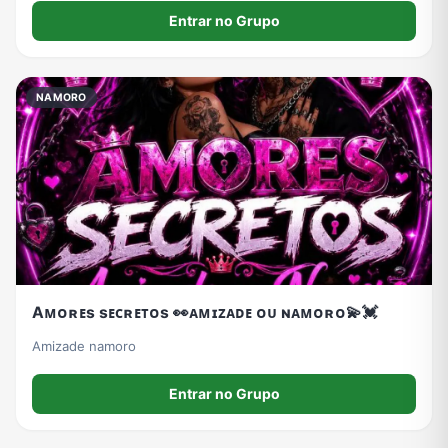
Entrar no Grupo
NAMORO
Aᴍᴏʀᴇs sᴇᴄʀᴇᴛᴏs 👀ᴀᴍɪᴢᴀᴅᴇ ᴏᴜ ɴᴀᴍᴏʀᴏ💫💓
Amizade namoro
Entrar no Grupo