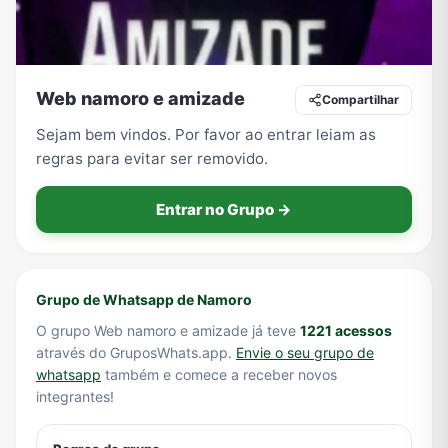
Tecnologia
TV
Vagas de Empregos
Viagem e Turismo
Web namoro e amizade
Compartilhar
Sejam bem vindos. Por favor ao entrar leiam as
regras para evitar ser removido.
Vídeos
Entrar no Grupo →
Grupo de Whatsapp de Namoro
O grupo Web namoro e amizade já teve
1221 acessos
através do GruposWhats.app.
Envie o seu grupo de
whatsapp
também e comece a receber novos
integrantes!