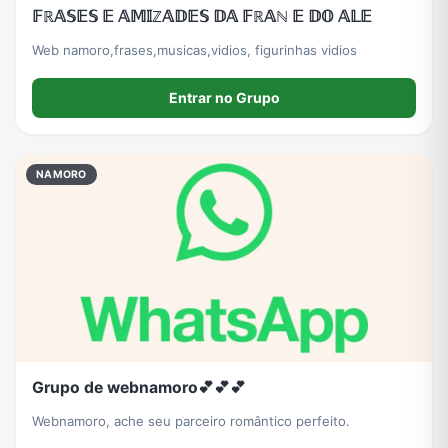
𝔽ℝ𝔸𝕊𝔼𝕊 𝔼 𝔸𝕄𝕀ℤ𝔸𝔻𝔼𝕊 𝔻𝔸 𝔽ℝ𝔸ℕ 𝔼 𝔻𝕆 𝔸𝕃𝔼
Web namoro,frases,musicas,vidios, figurinhas vidios
Entrar no Grupo
NAMORO
Grupo de webnamoro💕💕💕
Webnamoro, ache seu parceiro romântico perfeito.