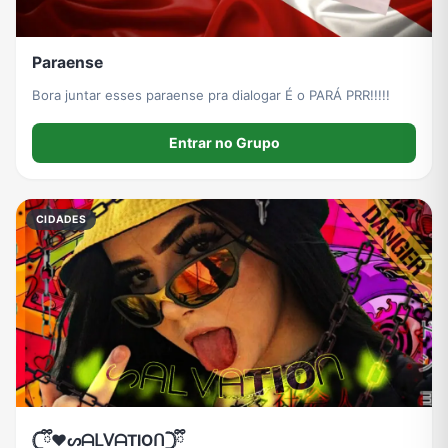
Paraense
Bora juntar esses paraense pra dialogar É o PARÁ PRR!!!!!
Entrar no Grupo
CIDADES
𓊆ྀི❤︎ᔕᗩᒪᐯᗩTIOᑎ𓊇ྀི