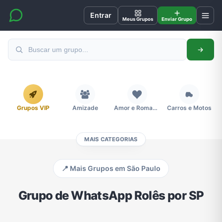
Entrar
Meus Grupos
Enviar Grupo
Grupos VIP
Amizade
Amor e Romance
Carros e Motos
MAIS CATEGORIAS
Cidades
Compra e Venda
Concursos
Desenhos e Animes
📍 Mais Grupos em São Paulo
Divulgação
Educação
Emagrecimento e Perda de Peso
Esportes
Grupo de WhatsApp Rolês por SP