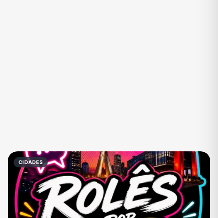
Eventos
Fãs
Figurinhas e Stickers
Filmes e Séries
Frases e Mensagens
Futebol
Games e Jogos
Ganhar Dinheiro
Imobiliária
Investimentos e Finanças
Links
Memes, Engraçados e Zoeira
Moda e Beleza
Música
Namoro
Negócios & Empreendedorismo
CIDADES
Notícias
Outros
Política
Profissões
Receitas
Redes Sociais
Religião
Shitpost