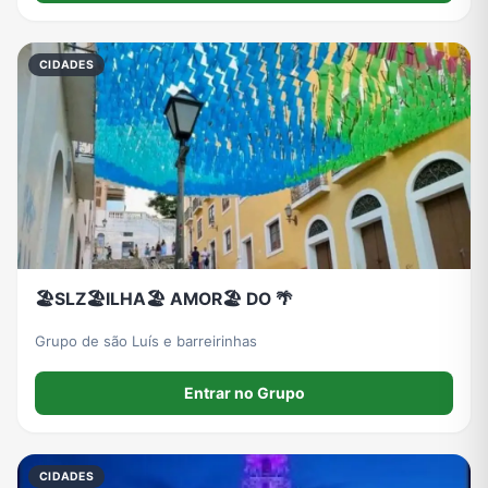
CIDADES
🏖️SLZ🏖️ILHA🏖️ AMOR🏖️ DO 🌴
Grupo de são Luís e barreirinhas
Entrar no Grupo
CIDADES