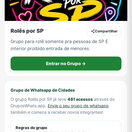
Tecnologia
TV
Vagas de Empregos
Viagem e Turismo
Rolês por SP
Compartilhar
Grupo para rolê somente pra pessoas de SP E
Vídeos
interior proibido entrada de menores
Entrar no Grupo →
Grupo de Whatsapp de Cidades
O grupo Rolês por SP já teve
481 acessos
através do
GruposWhats.app.
Envie o seu grupo de whatsapp
também e comece a receber novos integrantes!
Regras do grupo