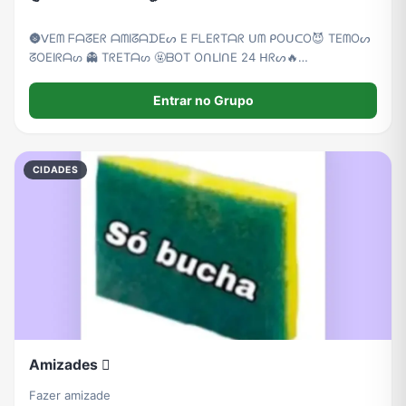
🌚ᐯ͏E͏ᗰ ͏ᖴ͏ᗩ͏ᘔ͏E͏ᖇ ͏ᗩ͏ᗰ͏I͏ᘔ͏ᗩ͏ᗪ͏E͏ᔕ ͏E ͏ᖴ͏ᒪ͏E͏ᖇ͏T͏ᗩ͏ᖇ ͏ᑌ͏ᗰ ͏ᑭ͏O͏ᑌ͏ᑕ͏O😈 ͏T͏E͏ᗰ͏O͏ᔕ
͏ᘔ͏O͏E͏I͏ᖇ͏ᗩ͏ᔕ ͏👻 T͏ᖇ͏E͏T͏ᗩ͏ᔕ 🤬ᗷ͏O͏T ͏O͏ᑎ͏ᒪ͏I͏ᑎ͏E 24 ͏ᕼ͏ᖇ͏ᔕ🔥
͏ᖴ͏I͏G͏ᑌ͏ᖇ͏I͏ᑎ͏ᕼ͏ᗩ͏ᔕ ͏💤ᗰ͏ᑌ͏I͏T͏ᗩ͏ᔕ ͏ᗰ͏E͏ᑎ͏I͏ᑎ͏ᗩ͏ᔕ ͏😍😻
Entrar no Grupo
CIDADES
Amizades 🫯
Fazer amizade