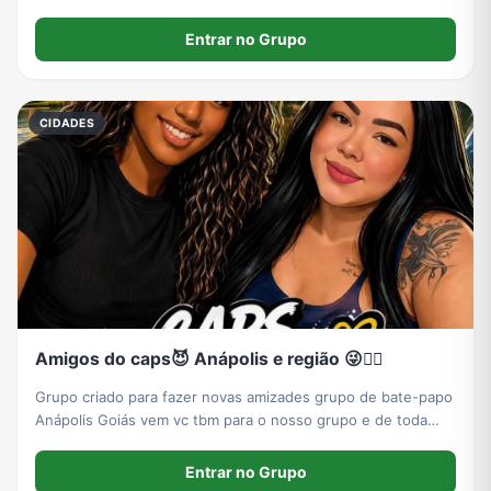
Entrar no Grupo
CIDADES
Amigos do caps😈 Anápolis e região 😜❤️‍🔥
Grupo criado para fazer novas amizades grupo de bate-papo
Anápolis Goiás vem vc tbm para o nosso grupo e de toda
região de Goiás
Entrar no Grupo