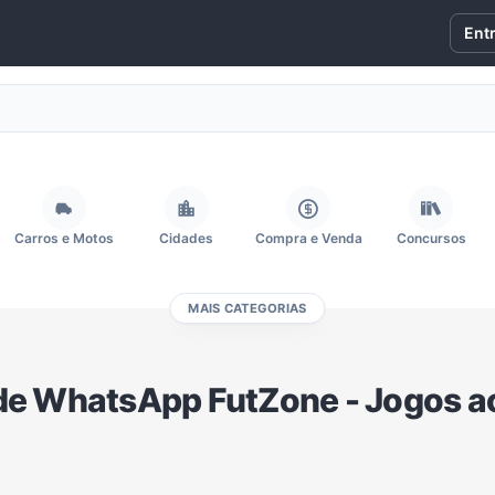
Ent
Carros e Motos
Cidades
Compra e Venda
Concursos
MAIS CATEGORIAS
Fãs
Figurinhas e Stickers
Filmes e Séries
Frases e Mensagens
de WhatsApp FutZone - Jogos ao
Memes, Engraçados e Zoeira
Moda e Beleza
Música
Namoro