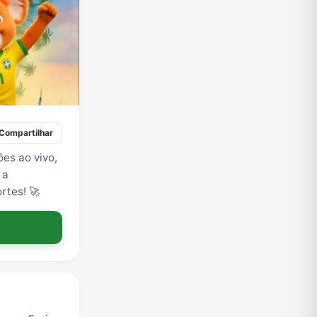
Compartilhar
ões ao vivo,
 a
rtes! 🚀