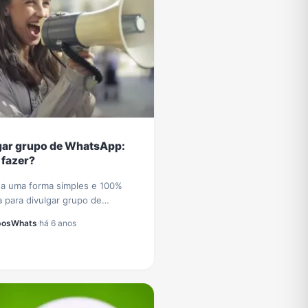
gar grupo de WhatsApp:
fazer?
a uma forma simples e 100%
a para divulgar grupo de
pp e receber diariamente novos
posWhats
·
há 6 anos
s e participantes no seu grupo
tsApp.