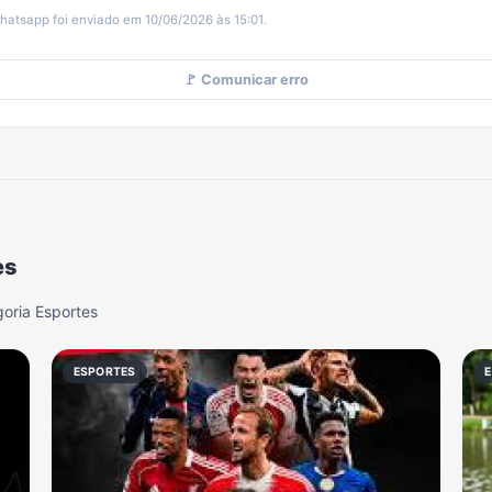
hatsapp foi enviado em 10/06/2026 às 15:01.
🚩 Comunicar erro
es
oria Esportes
ESPORTES