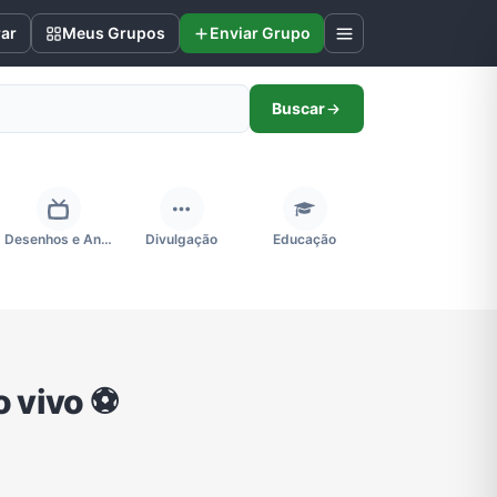
rar
Meus Grupos
Enviar Grupo
Buscar
Desenhos e Animes
Divulgação
Educação
Futebol
Games e Jogos
Ganhar Dinheiro
 vivo ⚽
Negócios & Empreendedorismo
Notícias
Outros