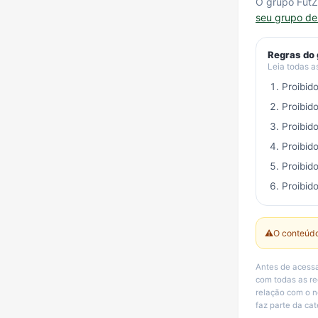
O grupo FutZ
seu grupo d
Regras do
Leia todas a
Proibid
Proibid
Proibid
Proibid
Proibid
Proibido
⚠️
O conteúdo
Antes de acessa
com todas as r
relação com o n
faz parte da cat