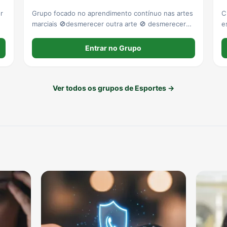
r
Grupo focado no aprendimento contínuo nas artes
C
marciais 🚫desmerecer outra arte 🚫 desmerecer
e
técnica de forma despretensiosa 🚫 divulgação de
s
outros grupos
Entrar no Grupo
Ver todos os grupos de Esportes →