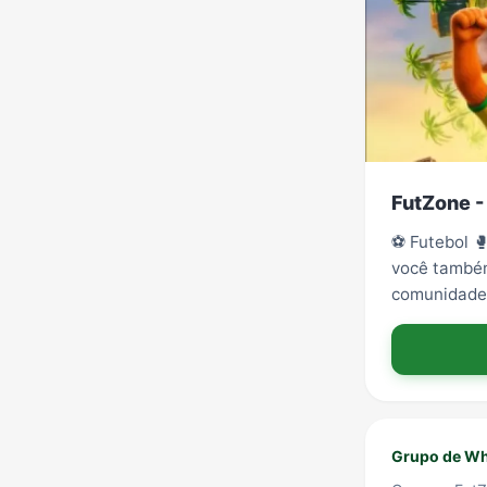
FutZone -
⚽️ Futebol 
você também
comunidade 
Grupo de Wh