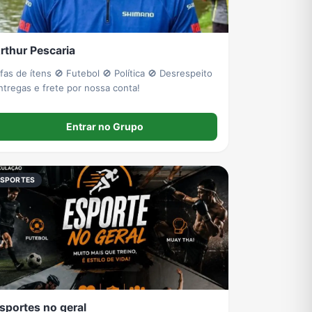
rthur Pescaria
de ítens 🚫 Futebol 🚫 Política 🚫 Desrespeito
ntregas e frete por nossa conta!
Entrar no Grupo
ESPORTES
sportes no geral