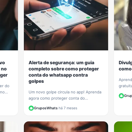
ovo
Alerta de segurança: um guia
Divul
 no
completo sobre como proteger
como 
ger
conta do whatsapp contra
Aprend
golpes
ger do
gratuit
 no
Um novo golpe circula no app! Aprenda
WhatsA
Gru
ecurso
agora como proteger conta do
membro
 agir.
whatsapp contra golpes e evite que
de Wha
GruposWhats
·
há 7 meses
seus dados e contatos sejam roubados.
Veja nosso guia.