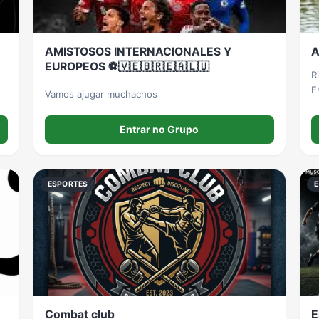
AMISTOSOS INTERNACIONALES Y
A
EUROPEOS ⚽️🇻🇪🇧🇷🇪🇦🇱🇺
Rifas 
E
Vamos ajugar muchachos
Entrar no Grupo
ESPORTES
Combat club
E