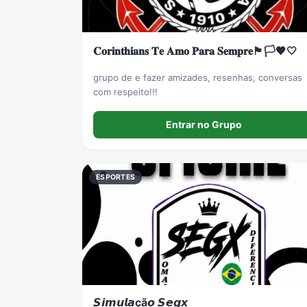
𝐂𝐨𝐫𝐢𝐧𝐭𝐡𝐢𝐚𝐧𝐬 𝐓𝐞 𝐀𝐦𝐨 𝐏𝐚𝐫𝐚 𝐒𝐞𝐦𝐩𝐫𝐞🏴🏳️🖤🤍
grupo de e fazer amizades, resenhas, conversas
com respeito!!!
Entrar no Grupo
ESPORTES
𝙎𝙞𝙢𝙪𝙡𝙖çã𝙤 𝙎𝙚𝙜𝙭