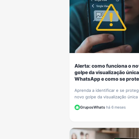
Alerta: como funciona o n
golpe da visualização única
WhatsApp e como se prote
Aprenda a identificar e se prote
novo golpe da visualização única
WhatsApp. Criminosos usam o r
GruposWhats
·
há 6 meses
para extorquir vítimas. Saiba como