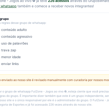
one - Jogos ao vivo ⚽ já teve
226 acessos
através do GruposWhat
e whatsapp
também e comece a receber novos integrantes!
 grupo
s regras desse grupo de whatsapp:
o conteúdo adulto
o conteúdo agressivo
o uso de palavrões
o trava zap
o menor idade
 enviar links
 enviado ao nosso site é revisado manualmente com curadoria por nossos mo
r o grupo de whatsapp FutZone - Jogos ao vivo ⚽, esteja ciente que você precisa
egras do grupo. É importante dizer também que este é um grupo independente, 
osso site e o único responsável por ele é o administrador do grupo. O FutZone - J
egoria de Esportes e já foi acessado 226 vezes através do nosso site.