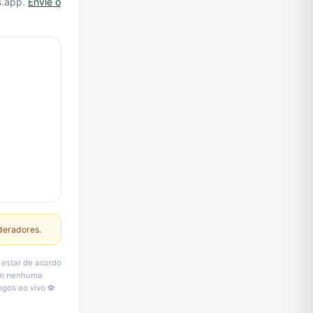
s.app.
Envie o
deradores.
 estar de acordo
sem nenhuma
ogos ao vivo ⚽