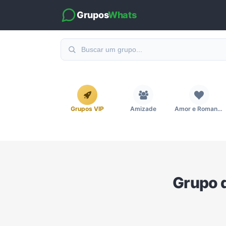
Grupos
Whats
Grupos VIP
Amizade
Amor e Romance
Emagrecimento e Perda de Peso
Esportes
Eventos
Grupo 
Imobiliária
Investimentos e Finanças
Links