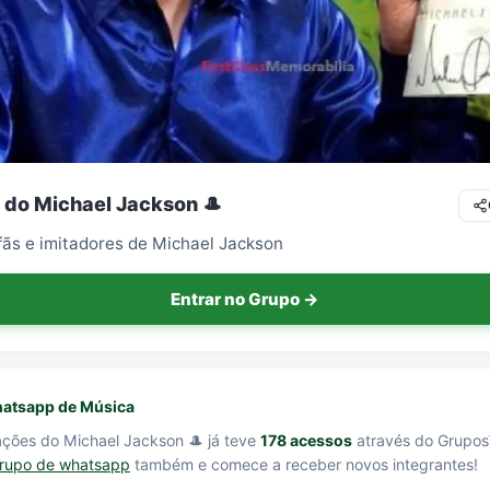
 do Michael Jackson 🎩
fãs e imitadores de Michael Jackson
Entrar no Grupo →
atsapp de Música
ações do Michael Jackson 🎩 já teve
178 acessos
através do Grupos
grupo de whatsapp
também e comece a receber novos integrantes!