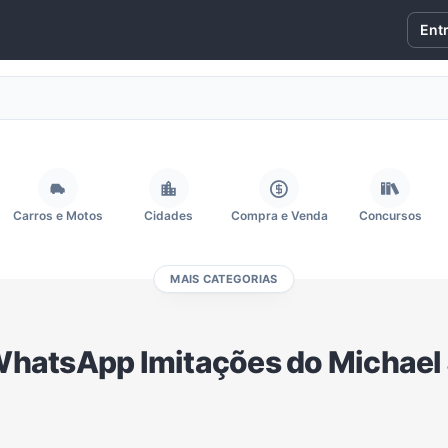
Ent
Carros e Motos
Cidades
Compra e Venda
Concursos
MAIS CATEGORIAS
Fãs
Figurinhas e Stickers
Filmes e Séries
Frases e Mensagens
WhatsApp Imitações do Michael 
Memes, Engraçados e Zoeira
Moda e Beleza
Música
Namoro