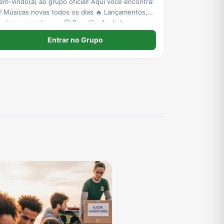
em-vindo(a) ao grupo oficial! Aqui você encontra:
 Músicas novas todos os dias 🔥 Lançamentos,
emixes e montagens 📀 Paredão, funk, brega e
uito mais 📲 Compartilhe com seus amigos e
Entrar no Grupo
aproveite o melhor da música! 🚫 Respeite todos