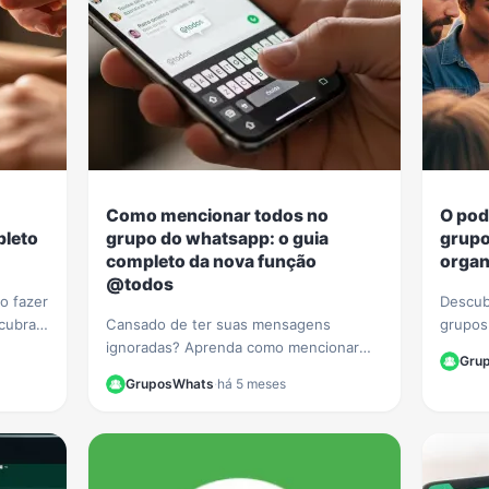
Como mencionar todos no
O pod
pleto
grupo do whatsapp: o guia
grupo
completo da nova função
organ
@todos
o fazer
Descub
cubra
Cansado de ter suas mensagens
grupos
 e
ignoradas? Aprenda como mencionar
ações c
Gru
 sem
todos no grupo do WhatsApp com a
Transf
GruposWhats
·
há 5 meses
nova função @todos e garanta que
mobiliz
ninguém perca seus avisos.