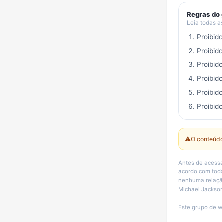
Regras do
Leia todas a
Proibid
Proibid
Proibid
Proibid
Proibid
Proibido
⚠️
O conteúdo
Antes de acessa
acordo com toda
nenhuma relação
Michael Jackson
Este grupo de w