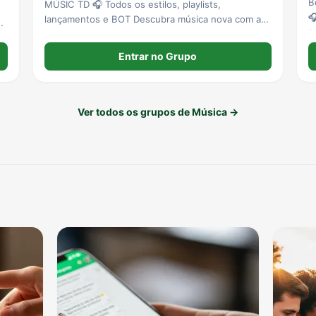
B
MÚSIC TD 🎧 Todos os estilos, playlists,

lançamentos e BOT Descubra música nova com a
as
r
gente. 13-29 anos
m
Entrar no Grupo
Ver todos os grupos de Música →