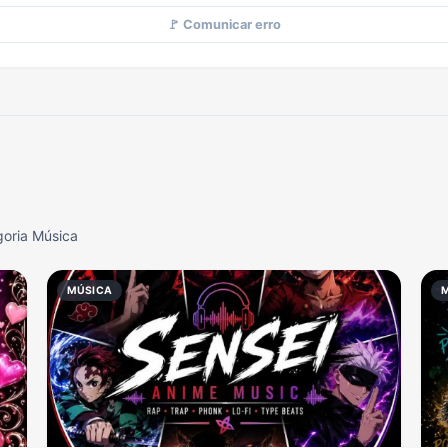
🚩 Comunicar erro
goria Música
MÚSICA