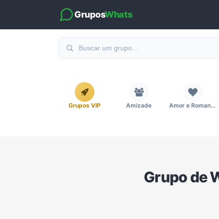
Grupos
Whats
Grupos VIP
Amizade
Amor e Romance
Emagrecimento e Perda de Peso
Esportes
Eventos
Grupo de 
Imobiliária
Investimentos e Finanças
Links