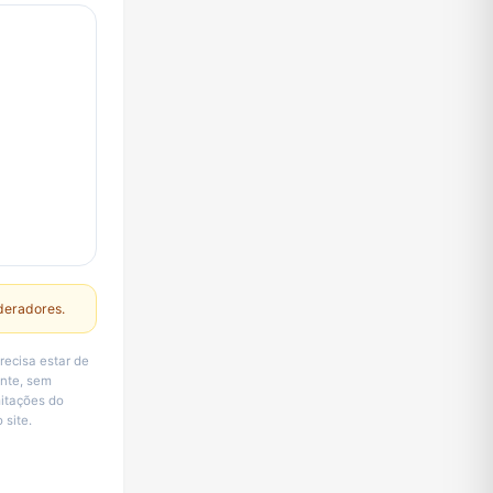
deradores.
recisa estar de
ente, sem
mitações do
 site.