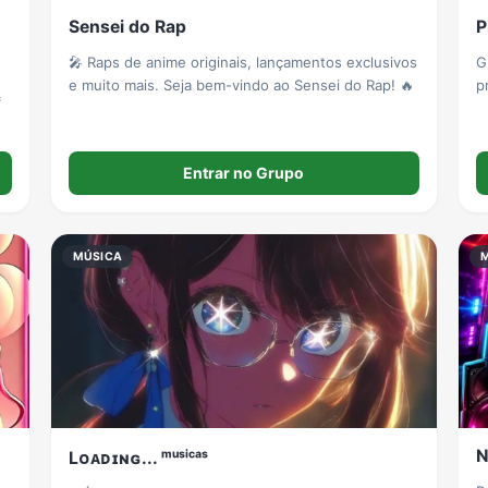
Sensei do Rap
P
🎤 Raps de anime originais, lançamentos exclusivos
G
e muito mais. Seja bem-vindo ao Sensei do Rap! 🔥
p
Entrar no Grupo
MÚSICA
N
Lᴏᴀᴅɪɴɢ... ᵐᵘˢⁱᶜᵃˢ