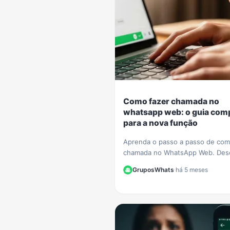
Como fazer chamada no
whatsapp web: o guia com
para a nova função
Aprenda o passo a passo de com
chamada no WhatsApp Web. Des
tudo sobre a nova função de voz
GruposWhats
·
há 5 meses
vídeo que chegou ao navegador
instalar nada.