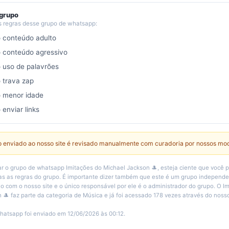
 grupo
s regras desse grupo de whatsapp:
o conteúdo adulto
o conteúdo agressivo
o uso de palavrões
o trava zap
o menor idade
 enviar links
 enviado ao nosso site é revisado manualmente com curadoria por nossos mo
r o grupo de whatsapp Imitações do Michael Jackson 🎩, esteja ciente que você p
s as regras do grupo. É importante dizer também que este é um grupo independ
 com o nosso site e o único responsável por ele é o administrador do grupo. O I
 🎩 faz parte da categoria de Música e já foi acessado 178 vezes através do nosso
hatsapp foi enviado em 12/06/2026 às 00:12.