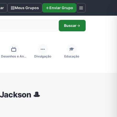
rar
Meus Grupos
Enviar Grupo
Buscar
Desenhos e Animes
Divulgação
Educação
Futebol
Games e Jogos
Ganhar Dinheiro
Jackson 🎩
Negócios & Empreendedorismo
Notícias
Outros