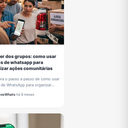
er dos grupos: como usar
s de whatsapp para
izar ações comunitárias
ra o passo a passo de como usar
 de WhatsApp para organizar
omunitárias eficazes.
posWhats
·
há 8 meses
orme sua comunidade com
ações rápidas.