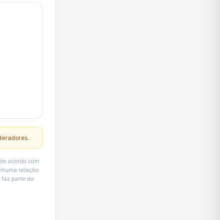
deradores.
tar de acordo com
enhuma relação
🔱 faz parte da