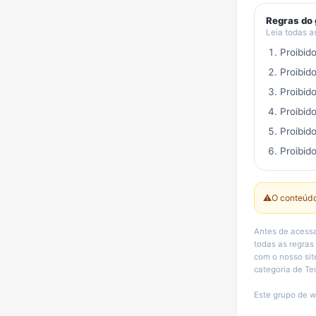
Regras do
Leia todas a
Proibid
Proibid
Proibid
Proibid
Proibid
Proibido
⚠️
O conteúdo
Antes de acessar 
todas as regras
com o nosso site e
categoria de Te
Este grupo de w