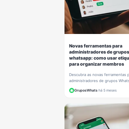
Novas ferramentas para
administradores de grupo
whatsapp: como usar etiq
para organizar membros
Descubra as novas ferramentas 
administradores de grupos What
Aprenda passo a passo a usar et
GruposWhats
·
há 5 meses
para organizar membros e otimiz
gestão.