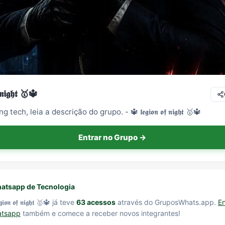
 𝖓𝖎𝖌𝖍𝖙 🥇🔱
ech, leia a descrição do grupo. - 🔱 𝖑𝖊𝖌𝖎𝖔𝖓 𝖔𝖋 𝖓𝖎𝖌𝖍𝖙 🥇🔱
Entrar no Grupo →
atsapp de Tecnologia
𝖔𝖓 𝖔𝖋 𝖓𝖎𝖌𝖍𝖙 🥇🔱 já teve
63 acessos
através do GruposWhats.app.
En
atsapp
também e comece a receber novos integrantes!