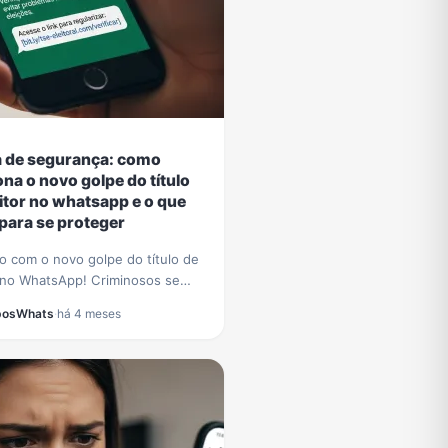
a de segurança: como
ona o novo golpe do título
eitor no whatsapp e o que
 para se proteger
o com o novo golpe do título de
r no WhatsApp! Criminosos se
 pelo TSE para roubar dados.
posWhats
·
há 4 meses
 a identificar a fraude e proteja-