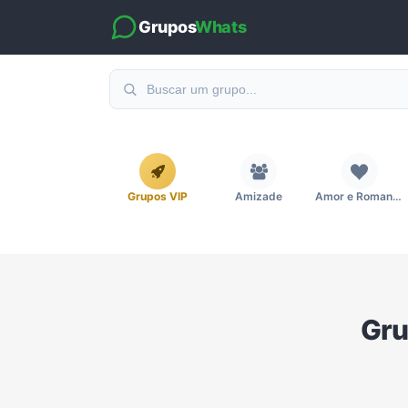
Grupos
Whats
Grupos VIP
Amizade
Amor e Romance
Emagrecimento e Perda de Peso
Esportes
Eventos
Grupo
Imobiliária
Investimentos e Finanças
Links