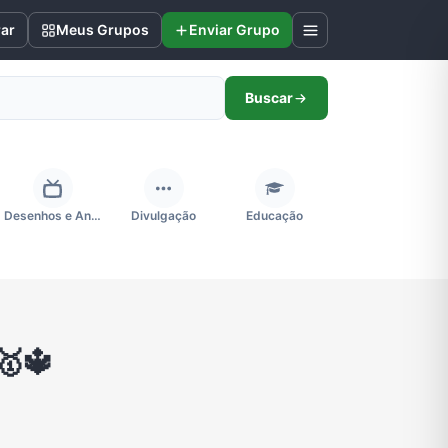
rar
Meus Grupos
Enviar Grupo
Buscar
Desenhos e Animes
Divulgação
Educação
Futebol
Games e Jogos
Ganhar Dinheiro
 🥇🔱
Negócios & Empreendedorismo
Notícias
Outros