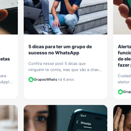
5 dicas para ter um grupo de
Alert
s
sucesso no WhatsApp
funci
uetas
de el
Confira nesse post 5 dicas que
fazer
ninguém te conta, mas que são a chave
para
para ter um grupo de sucesso e com
Cuidad
GruposWhats
·
há 6 anos
sApp!
muitos participantes no WhatsApp.
eleito
iquetas
passam
Gru
ar sua
Aprenda
se.