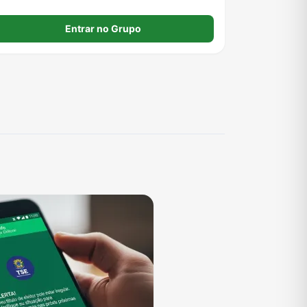
úvidas, compartilhar conhecimento e evoluir junto
om outros programadores. Grupo ativo: membros
Entrar no Grupo
nativos podem ser removidos. ⚔️💻