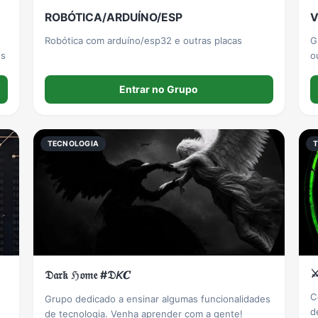
ROBÓTICA/ARDUÍNO/ESP
V
Robótica com arduíno/esp32 e outras placas
G
ns
o
p
Entrar no Grupo
TECNOLOGIA
⚔
𝔇𝔞𝔯𝔨 ℌ𝔬𝔪𝔢 #𝔇𝘒𝑪
C
Grupo dedicado a ensinar algumas funcionalidades
d
de tecnologia. Venha aprender com a gente!