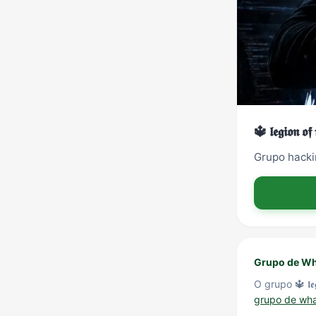
🔱 𝖑𝖊𝖌𝖎𝖔𝖓 𝖔
Grupo hacking t
Grupo de Wh
O grupo 🔱 𝖑𝖊𝖌𝖎
grupo de wh