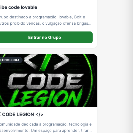
ibe code lovable
rupo destinado a programação, lovable, Bolt e
utros proibido vendas, divulgação ofensa brigas e
alavrão sejam todos bem vindos!
Entrar no Grupo
TECNOLOGIA
️ CODE LEGION </>
omunidade dedicada à programação, tecnologia e
esenvolvimento. Um espaço para aprender, tirar