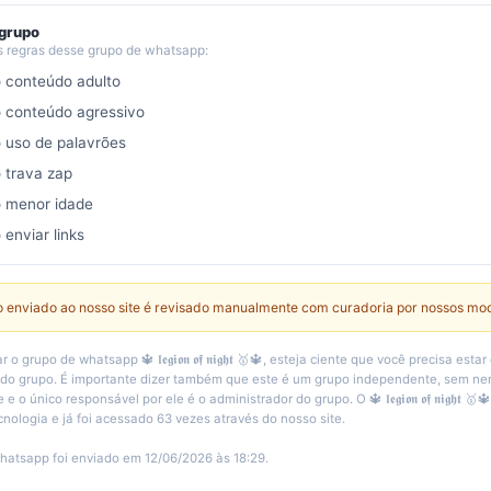
 grupo
s regras desse grupo de whatsapp:
o conteúdo adulto
o conteúdo agressivo
o uso de palavrões
o trava zap
o menor idade
 enviar links
 enviado ao nosso site é revisado manualmente com curadoria por nossos mo
o grupo de whatsapp 🔱 𝖑𝖊𝖌𝖎𝖔𝖓 𝖔𝖋 𝖓𝖎𝖌𝖍𝖙 🥇🔱, esteja ciente que você precisa es
 do grupo. É importante dizer também que este é um grupo independente, sem n
 o único responsável por ele é o administrador do grupo. O 🔱 𝖑𝖊𝖌𝖎𝖔𝖓 𝖔𝖋 𝖓𝖎𝖌𝖍𝖙 🥇
cnologia e já foi acessado 63 vezes através do nosso site.
hatsapp foi enviado em 12/06/2026 às 18:29.