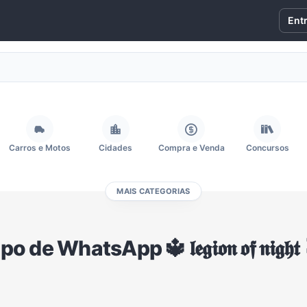
Ent
Carros e Motos
Cidades
Compra e Venda
Concursos
MAIS CATEGORIAS
Fãs
Figurinhas e Stickers
Filmes e Séries
Frases e Mensagens
 de WhatsApp 🔱 𝖑𝖊𝖌𝖎𝖔𝖓 𝖔𝖋 𝖓𝖎𝖌𝖍
Memes, Engraçados e Zoeira
Moda e Beleza
Música
Namoro