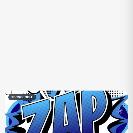
Eventos
Fãs
Figurinhas e Stickers
Filmes e Séries
Frases e Mensagens
Futebol
Games e Jogos
Ganhar Dinheiro
Imobiliária
Investimentos e Finanças
Links
Memes, Engraçados e Zoeira
Moda e Beleza
Música
Namoro
Negócios & Empreendedorismo
TECNOLOGIA
Notícias
Outros
Política
Profissões
Receitas
Redes Sociais
Religião
Shitpost