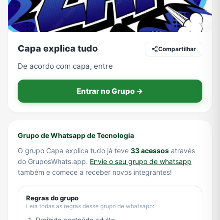
Tecnologia
TV
Vagas de Empregos
Viagem e Turismo
Capa explica tudo
Compartilhar
De acordo com capa, entre
Vídeos
Entrar no Grupo →
Grupo de Whatsapp de Tecnologia
O grupo Capa explica tudo já teve
33 acessos
através
do GruposWhats.app.
Envie o seu grupo de whatsapp
também e comece a receber novos integrantes!
Regras do grupo
Leia todas as regras desse grupo de whatsapp: