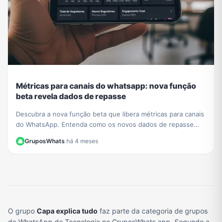
Métricas para canais do whatsapp: nova função
beta revela dados de repasse
Descubra a nova função beta que libera métricas para canais
do WhatsApp. Entenda como os novos dados de repasse
ajudam a otimizar sua estratégia de conteúdo.
GruposWhats
·
há 4 meses
O grupo
Capa explica tudo
faz parte da categoria de grupos
de WhatsApp de Tecnologia no GruposWhats.app. Segundo a