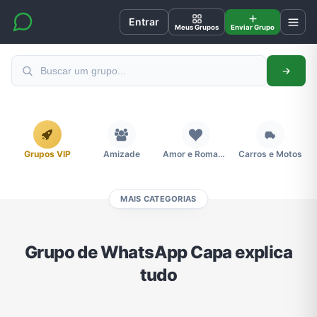
Entrar
Meus Grupos
Enviar Grupo
Grupos VIP
Amizade
Amor e Romance
Carros e Motos
MAIS CATEGORIAS
Cidades
Compra e Venda
Concursos
Desenhos e Animes
Grupo de WhatsApp Capa explica
tudo
Divulgação
Educação
Emagrecimento e Perda de Peso
Esportes