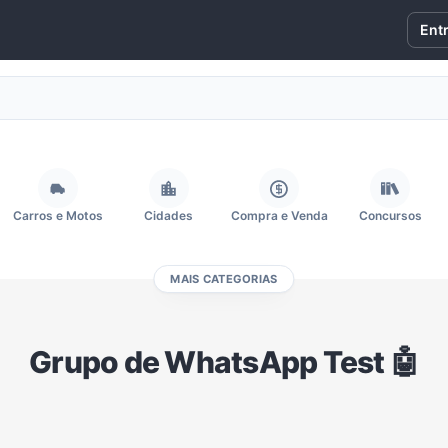
Ent
Carros e Motos
Cidades
Compra e Venda
Concursos
MAIS CATEGORIAS
Fãs
Figurinhas e Stickers
Filmes e Séries
Frases e Mensagens
Grupo de WhatsApp Test 🤖
Memes, Engraçados e Zoeira
Moda e Beleza
Música
Namoro