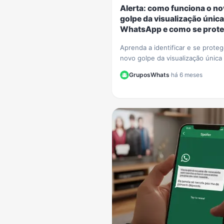
Alerta: como funciona o n
golpe da visualização única
WhatsApp e como se prote
Aprenda a identificar e se prote
novo golpe da visualização única
WhatsApp. Criminosos usam o r
GruposWhats
·
há 6 meses
para extorquir vítimas. Saiba como