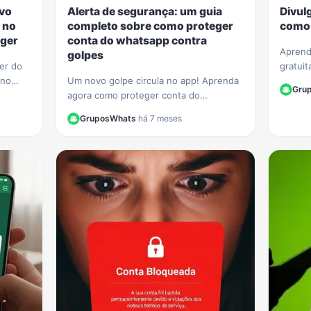
ovo
Alerta de segurança: um guia
Divul
 no
completo sobre como proteger
como 
ger
conta do whatsapp contra
Aprend
golpes
ger do
gratuit
 no
Um novo golpe circula no app! Aprenda
WhatsA
Gru
ecurso
agora como proteger conta do
membro
 agir.
whatsapp contra golpes e evite que
de Wha
GruposWhats
·
há 7 meses
seus dados e contatos sejam roubados.
Veja nosso guia.