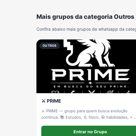
Mais grupos da categoria Outros
Confira abaixo mais grupos de whatsapp da categ
OUTROS
⚔️ PRIME
⚔️ PRIME — grupo para quem busca evolução
contínua. 📚 Estudos, 💪 físico, 🥋 habilidades, ⚡
disciplina e produtividade. Usamos o Habitica par
organizar hábitos, tarefas e desafios. Entre,
Entrar no Grupo