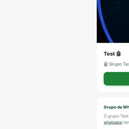
Test 🤖
🤖 Grupo Te
Grupo de Wh
O grupo Test
whatsapp
tam