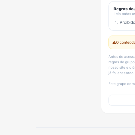
Regras do
Leia todas a
Proibid
⚠️
O conteúdo
Antes de acessa
regras do grup
nosso site e o ú
já foi acessado 
Este grupo de w