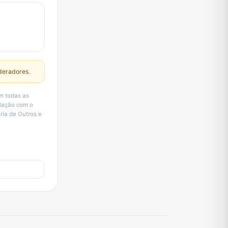
deradores.
om todas as
elação com o
ria de Outros e