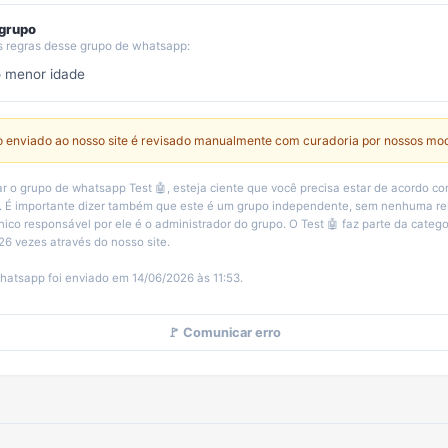
 grupo
s regras desse grupo de whatsapp:
o menor idade
 enviado ao nosso site é revisado manualmente com curadoria por nossos mo
r o grupo de whatsapp Test 🤖, esteja ciente que você precisa estar de acordo c
o. É importante dizer também que este é um grupo independente, sem nenhuma r
nico responsável por ele é o administrador do grupo. O Test 🤖 faz parte da catego
26 vezes através do nosso site.
hatsapp foi enviado em 14/06/2026 às 11:53.
🚩 Comunicar erro