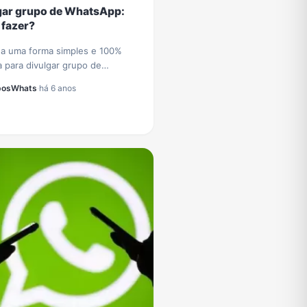
gar grupo de WhatsApp:
fazer?
a uma forma simples e 100%
a para divulgar grupo de
pp e receber diariamente novos
posWhats
·
há 6 anos
s e participantes no seu grupo
tsApp.