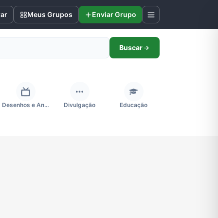
rar
Meus Grupos
Enviar Grupo
Buscar
Desenhos e Animes
Divulgação
Educação
Futebol
Games e Jogos
Ganhar Dinheiro
Negócios & Empreendedorismo
Notícias
Outros