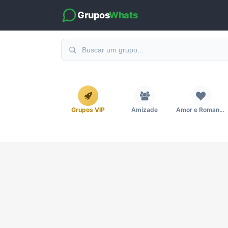
Grupos
Whats
Grupos VIP
Amizade
Amor e Romance
Emagrecimento e Perda de Peso
Esportes
Eventos
Imobiliária
Investimentos e Finanças
Links