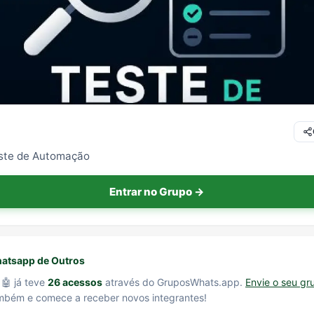
ste de Automação
Entrar no Grupo →
atsapp de Outros
 🤖 já teve
26 acessos
através do GruposWhats.app.
Envie o seu gr
bém e comece a receber novos integrantes!