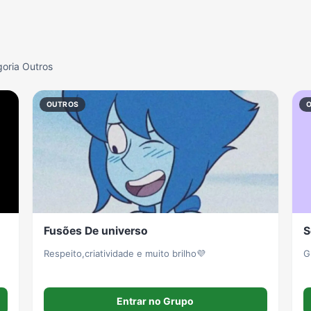
oria Outros
OUTROS
Fusões De universo
S
Respeito,criatividade e muito brilho💜
G
a
Entrar no Grupo