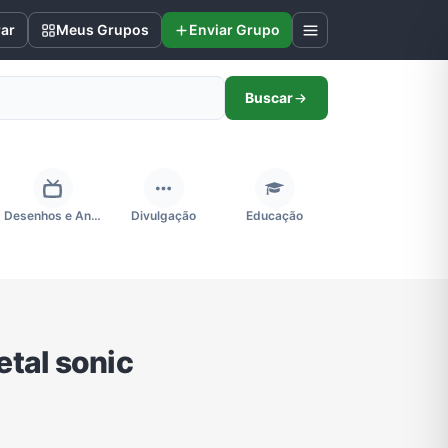
rar
Meus Grupos
Enviar Grupo
Buscar
Desenhos e Animes
Divulgação
Educação
Futebol
Games e Jogos
Ganhar Dinheiro
tal sonic
Negócios & Empreendedorismo
Notícias
Outros