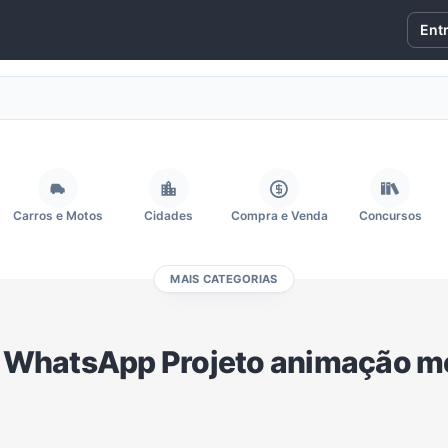
Ent
Carros e Motos
Cidades
Compra e Venda
Concursos
MAIS CATEGORIAS
Fãs
Figurinhas e Stickers
Filmes e Séries
Frases e Mensagens
 WhatsApp Projeto animação me
Memes, Engraçados e Zoeira
Moda e Beleza
Música
Namoro