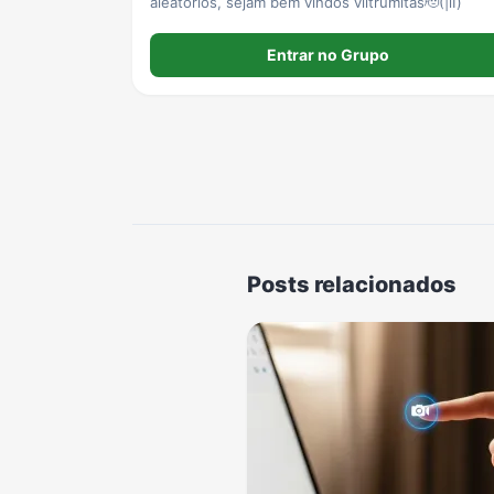
aleatórios, sejam bem vindos viltrumitas🫡(|l၊)
Entrar no Grupo
Posts relacionados