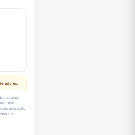
deradores.
isa estar de
ente, sem
rojeto animação
sso site.