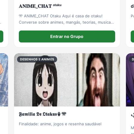
𝐀𝐍𝐈𝐌𝐄_𝐂𝐇𝐀𝐓 ᵒᵗᵃᵏᵘ
d
🎌 ANIME_CHAT Otaku Aqui é casa de otaku!
𝖯
es
Converse sobre animes, mangás, teorias, musicas,
games e tudo que envolve esse mundo. 👥
Permitido: 13 a 29 anos
Entrar no Grupo
DESENHOS E ANIMES
𝕱𝖆𝖒𝖎𝖑𝖎𝖆 𝕯𝖊 𝕺𝖙𝖆𝖐𝖚𝖘🏮🎌
꧁
Finalidade: anime, jogos e resenha saudável
M
s