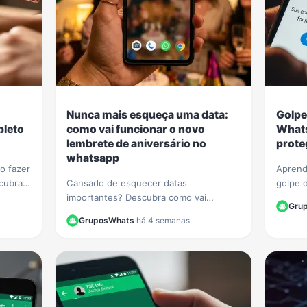
Nunca mais esqueça uma data:
Golpe
pleto
como vai funcionar o novo
Whats
lembrete de aniversário no
prote
whatsapp
o fazer
Aprend
cubra
Cansado de esquecer datas
golpe 
 e
importantes? Descubra como vai
Veja di
Gru
 sem
funcionar a nova função de lembrete de
seus da
GruposWhats
·
há 4 semanas
aniversário no WhatsApp e nunca mais
finance
perca uma comemoração.