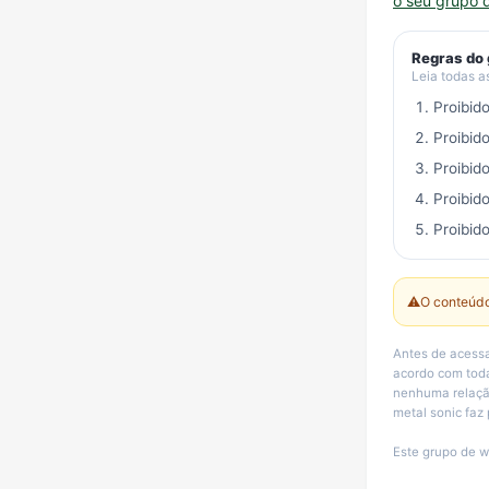
o seu grupo 
Regras do
Leia todas a
Proibid
Proibid
Proibid
Proibid
Proibido
⚠️
O conteúdo
Antes de acessa
acordo com toda
nenhuma relação
metal sonic faz
Este grupo de w