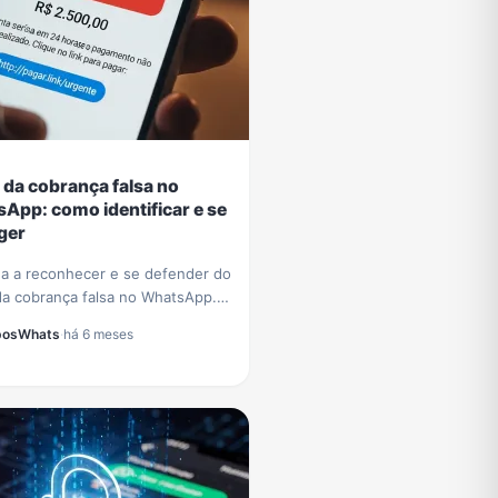
 da cobrança falsa no
App: como identificar e se
ger
a a reconhecer e se defender do
da cobrança falsa no WhatsApp.
cas essenciais para proteger
posWhats
·
há 6 meses
dos e evitar prejuízos
iros.