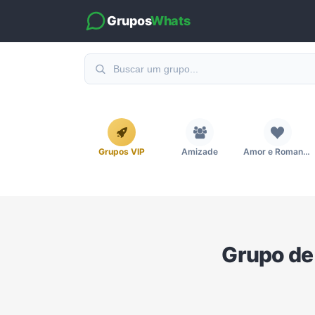
Grupos
Whats
Grupos VIP
Amizade
Amor e Romance
Emagrecimento e Perda de Peso
Esportes
Eventos
Grupo de
Imobiliária
Investimentos e Finanças
Links