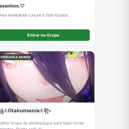
esenhos.🤍
𝖠𝖱𝖠 𝖭𝖠𝖬𝖮𝖱𝖠𝖱 𝖢𝖠𝖲𝖠𝖱 𝖤 𝖳𝖤𝖱 𝖥𝖨𝖫𝖧𝖮𝖲
Entrar no Grupo
DESENHOS E ANIMES
♘𝕆𝕥𝕒𝕜𝕦𝕞𝕒𝕟𝕚𝕒♘꧂
elhor Grupo de animes/jogos para fazer novas
amizades. Divirta-se!!! :D