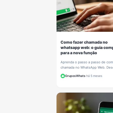
Como fazer chamada no
whatsapp web: o guia com
para a nova função
Aprenda o passo a passo de com
chamada no WhatsApp Web. Des
tudo sobre a nova função de voz
GruposWhats
·
há 5 meses
vídeo que chegou ao navegador
instalar nada.