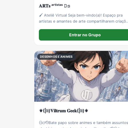
𝐀𝐑𝐓𝐬 ᵃʳᵗⁱˢᵗᵃˢ 𝙳𝚜
🖌️ Ateliê Virtual Seja bem-vindo(a)! Espaço pra
artistas e amantes de arte compartilharem criaçõ
num lugar criativo, organizado e respeitoso. 👥
Permitido: 13 a 29 anos
Entrar no Grupo
DESENHOS E ANIMES
⚜️(|l၊)𝐕𝐢𝐥𝐭𝐫𝐮𝐦 𝐆𝐞𝐞𝐤(|l၊)⚜️
(|l၊)🫡Bate papo sobre animes e também assunto