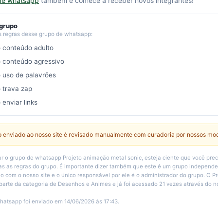
de whatsapp
também e comece a receber novos integrantes!
 grupo
s regras desse grupo de whatsapp:
o conteúdo adulto
o conteúdo agressivo
o uso de palavrões
o trava zap
 enviar links
 enviado ao nosso site é revisado manualmente com curadoria por nossos mo
r o grupo de whatsapp Projeto animação metal sonic, esteja ciente que você prec
s as regras do grupo. É importante dizer também que este é um grupo independ
 com o nosso site e o único responsável por ele é o administrador do grupo. O P
 parte da categoria de Desenhos e Animes e já foi acessado 21 vezes através do no
hatsapp foi enviado em 14/06/2026 às 17:43.