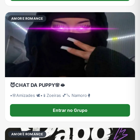
AMOR E ROMANCE
😈CHAT DA PUPPY🌸🫦
•🌸Amizades 🕊️•📱Zoeiras 💕🔪 Namoro🥊
Entrar no Grupo
AMOR E ROMANCE