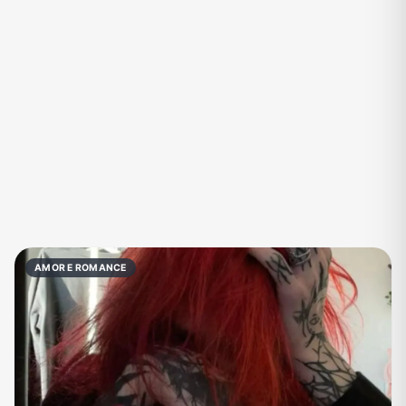
Eventos
Fãs
Figurinhas e Stickers
Filmes e Séries
Frases e Mensagens
Futebol
Games e Jogos
Ganhar Dinheiro
Imobiliária
Investimentos e Finanças
Links
Memes, Engraçados e Zoeira
Moda e Beleza
Música
Namoro
Negócios & Empreendedorismo
AMOR E ROMANCE
Notícias
Outros
Política
Profissões
Receitas
Redes Sociais
Religião
Shitpost