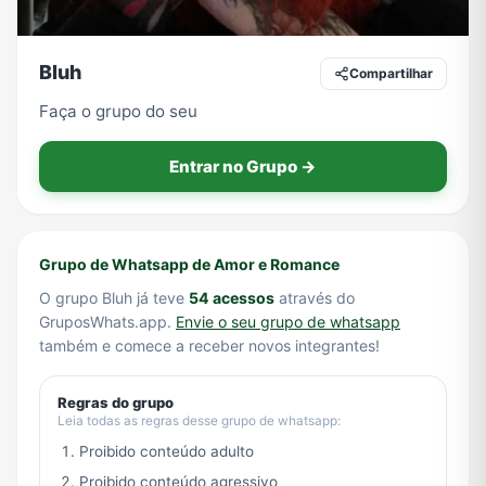
Bluh
Compartilhar
Tecnologia
TV
Vagas de Empregos
Viagem e Turismo
Faça o grupo do seu
Entrar no Grupo →
Vídeos
Grupo de Whatsapp de Amor e Romance
O grupo Bluh já teve
54 acessos
através do
GruposWhats.app.
Envie o seu grupo de whatsapp
também e comece a receber novos integrantes!
Regras do grupo
Leia todas as regras desse grupo de whatsapp:
Proibido conteúdo adulto
Proibido conteúdo agressivo