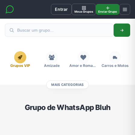
Entrar
Meus Grupos
Enviar Grupo
Grupos VIP
Amizade
Amor e Romance
Carros e Motos
MAIS CATEGORIAS
Cidades
Compra e Venda
Concursos
Desenhos e Animes
Grupo de WhatsApp Bluh
Divulgação
Educação
Emagrecimento e Perda de Peso
Esportes