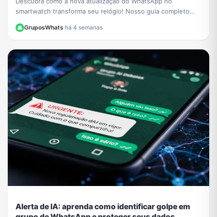
Descubra como a nova atualização do WhatsApp no
smartwatch transforma seu relógio! Nosso guia completo
mostra como iniciar conversas e gerenciar chats.
GruposWhats
·
há 4 semanas
Alerta de IA: aprenda como identificar golpe em
grupo de WhatsApp e proteger seus dados