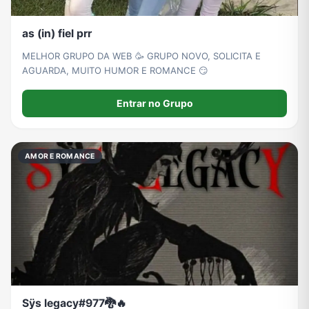
as (in) fiel prr
MELHOR GRUPO DA WEB 🥳 GRUPO NOVO, SOLICITA E
AGUARDA, MUITO HUMOR E ROMANCE 😏
Entrar no Grupo
AMOR E ROMANCE
Sÿs legacy#977🐉🔥