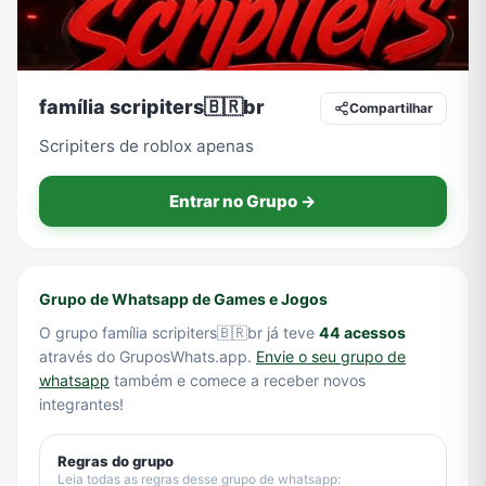
Tecnologia
TV
Vagas de Empregos
Viagem e Turismo
família scripiters🇧🇷br
Compartilhar
Scripiters de roblox apenas
Vídeos
Entrar no Grupo →
Grupo de Whatsapp de Games e Jogos
O grupo família scripiters🇧🇷br já teve
44 acessos
através do GruposWhats.app.
Envie o seu grupo de
whatsapp
também e comece a receber novos
integrantes!
Regras do grupo
Leia todas as regras desse grupo de whatsapp: