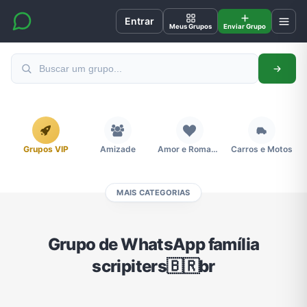
Entrar
Meus Grupos
Enviar Grupo
Grupos VIP
Amizade
Amor e Romance
Carros e Motos
MAIS CATEGORIAS
Cidades
Compra e Venda
Concursos
Desenhos e Animes
Grupo de WhatsApp família
scripiters🇧🇷br
Divulgação
Educação
Emagrecimento e Perda de Peso
Esportes