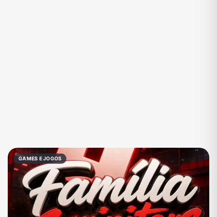
Eventos
Fãs
Figurinhas e Stickers
Filmes e Séries
Frases e Mensagens
Futebol
Games e Jogos
Ganhar Dinheiro
Imobiliária
Investimentos e Finanças
Links
Memes, Engraçados e Zoeira
Moda e Beleza
Música
Namoro
Negócios & Empreendedorismo
GAMES E JOGOS
Notícias
Outros
Política
Profissões
Receitas
Redes Sociais
Religião
Shitpost