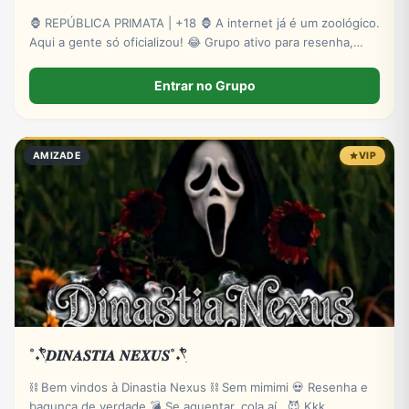
🦍 REPÚBLICA PRIMATA | +18 🦍 A internet já é um zoológico.
Aqui a gente só oficializou! 😂 Grupo ativo para resenha,
zoeira, memes, stickers e novas amizades. Administração
presente e muita interação. Entre para o bando! 🍌🔥 🔞
Entrar no Grupo
Exclusivo para maiores.
AMIZADE
VIP
˚˖𓍢ִ໋𝑫𝑰𝑵𝑨𝑺𝑻𝑰𝑨 𝑵𝑬𝑿𝑼𝑺˚˖𓍢ִ໋
⛓️ Bem vindos à Dinastia Nexus ⛓️ Sem mimimi 💀 Resenha e
bagunça de verdade 💣 Se aguentar, cola aí.. 😈 Kkk