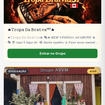
🔥𝚃𝚛𝚘𝚙𝚊 𝙳𝚊 𝙱𝚛𝚊𝚝𝚟𝚊¹⁵⁷🔥
🔥𝚃𝚛𝚘𝚙𝚊 𝙳𝚊 𝙱𝚛𝚊𝚝𝚟𝚊🔥 🎭🔥 𝑩𝑬𝑴-𝑽𝑰𝑵𝑫𝑶(𝑨) 𝑨𝑶 𝑮𝑹𝑼𝑷𝑶! 🔥
🎭 😎 𝑨𝒒𝒖𝒊 é 𝒍𝒖𝒈𝒂𝒓 𝒅𝒆: 😂 𝒁𝒖𝒆𝒊𝒓𝒂 𝒔𝒂𝒖𝒅á𝒗𝒆 🤝 𝑭𝒂𝒛𝒆𝒓 𝒏𝒐𝒗𝒂𝒔 𝒂𝒎𝒊𝒛𝒂𝒅𝒆𝒔
🎮
Entrar no Grupo
DIVULGAÇÃO
VIP