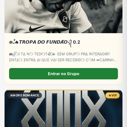
𑇢ᩘ🔥𝙏𝙍𝙊𝙋𝘼 𝘿𝙊 𝙁𝙐𝙉𝘿𝘼̃𝙊᭨᭄ 0.2
👥ஜீ‌‌‌‌፝❍I TΔ N❍ TΣDI❍?🥀 ⃟💫 SΣM GRUP❍ PRΔ INTΣRΔGIR?
ΣNTΔ❍ ΣNTRΔ ΔI QUΣ VΔI SΣR RΣCΣBID❍ C❍M ➦C∆RINH❍
⃟🫵😏
Entrar no Grupo
AMOR E ROMANCE
VIP