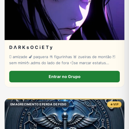
D Λ R K s O C i E T y
🫟 amizade 🍆 paquera 🪅 figurinhas 🚨 zueiras de montão 🃏
sem mimi🖕.adms do lado de fora 💨se marcar estatus
invisível 🫵tem troco 💤💤💤vem na paz 🤬
Entrar no Grupo
EMAGRECIMENTO E PERDA DE PESO
VIP