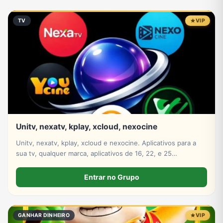
Eventos
Fãs
Figurinhas e Stickers
Filmes e Séries
TV
VIP
Frases e Mensagens
Futebol
Games e Jogos
Ganhar Dinheiro
Imobiliária
Investimentos e Finanças
Links
Memes, Engraçados e Zoeira
Unitv, nexatv, kplay, xcloud, nexocine
Moda e Beleza
Música
Namoro
Negócios & Empreendedorismo
Unitv, nexatv, kplay, xcloud e nexocine. Aplicativos para a
sua tv, qualquer marca, aplicativos de 16, 22, e 25
mensalmente só escolher
Entrar no Grupo
Notícias
Outros
Política
Profissões
GANHAR DINHEIRO
VIP
Receitas
Redes Sociais
Religião
Shitpost