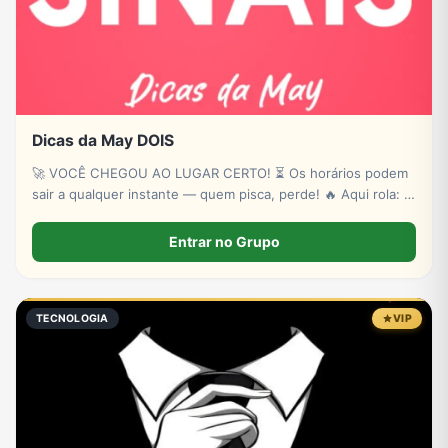
Dicas da May DOIS
🚀 VOCÊ CHEGOU AO LUGAR CERTO! ⏳ Os horários podem
sair a qualquer instante — quem pisca, perde! 🔥 Aqui rola: ✔
Novas plataformas ✔ Sinais estratégicos ✔ Sorteios de p!xs
& bancas ✔ Conteúdo exclusivo
Entrar no Grupo
TECNOLOGIA
VIP