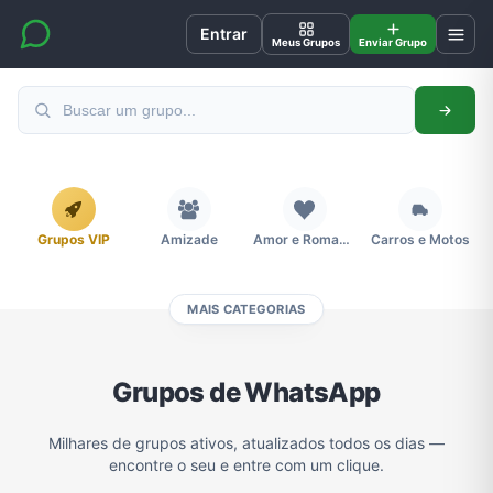
Entrar
Meus Grupos
Enviar Grupo
Grupos VIP
Amizade
Amor e Romance
Carros e Motos
MAIS CATEGORIAS
Cidades
Compra e Venda
Concursos
Desenhos e Animes
Grupos de WhatsApp
Divulgação
Educação
Emagrecimento e Perda de Peso
Esportes
Milhares de grupos ativos, atualizados todos os dias —
encontre o seu e entre com um clique.