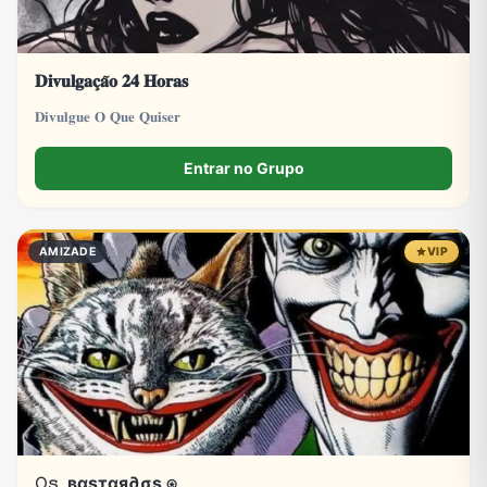
𝐃𝐢𝐯𝐮𝐥𝐠𝐚𝐜̧𝐚̃𝐨 𝟐𝟒 𝐇𝐨𝐫𝐚𝐬
𝐃𝐢𝐯𝐮𝐥𝐠𝐮𝐞 𝐎 𝐐𝐮𝐞 𝐐𝐮𝐢𝐬𝐞𝐫
Entrar no Grupo
AMIZADE
VIP
𝙾𝚜_вαѕтαя∂σѕ ⍟