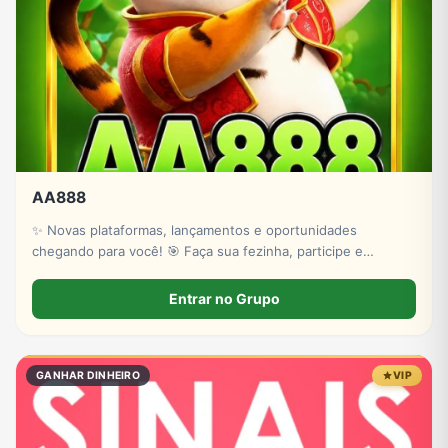
Tecnologia
TV
Vagas de Empregos
Viagem e Turismo
Vídeos
AA888
✨ Novas plataformas, lançamentos e oportunidades
chegando para você! 🎯 Faça sua fezinha, participe e
acompanhe as plataformas apresentadas neste perfil. 🍀
*Quem sabe a próxima surpresa não pode mudar o seu dia?*
Entrar no Grupo
🏆
GANHAR DINHEIRO
VIP