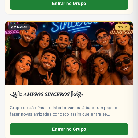
Entrar no Grupo
AMIZADE
VIP
꧁ᥫ᭡ 𝑨𝑴𝑰𝑮𝑶𝑺 𝑺𝑰𝑵𝑪𝑬𝑹𝑶𝑺 ᥫ᭡꧂
Grupo de são Paulo e interior vamos lá bater um papo e
fazer novas amizades conosco assim que entra se
apresentar por favor só números DDD 11 ao 19 por favor
Entrar no Grupo