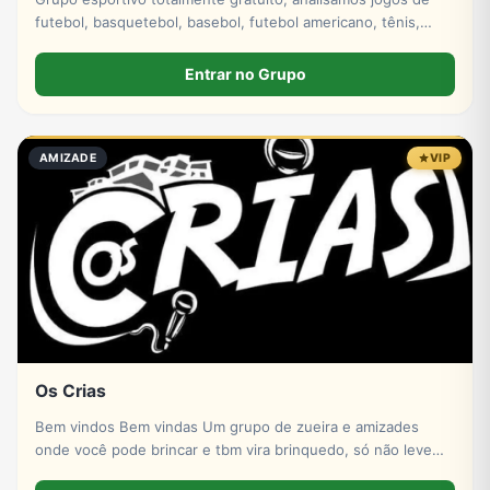
futebol, basquetebol, basebol, futebol americano, tênis,
hóquei no gelo. Venha fazer parte dessa história tá bem.
Entrar no Grupo
AMIZADE
VIP
Os Crias
Bem vindos Bem vindas Um grupo de zueira e amizades
onde você pode brincar e tbm vira brinquedo, só não levem
pro coração