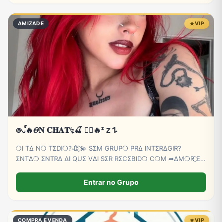
AMIZADE
VIP
𑇢ᩘ🔥𝛩𝐍 𝐂𝐇𝐀𝐓↯🍒 ⃝⃔‌‌🔥ᶻ 𝗓 𐰁
❍I TΔ N❍ TΣDI❍?🥀 ⃟💫 SΣM GRUP❍ PRΔ INTΣRΔGIR?
ΣNTΔ❍ ΣNTRΔ ΔI QUΣ VΔI SΣR RΣCΣBID❍ C❍M ➦∆M❍R ⃟E
C∆RINH❍ BB💕🫵😏
Entrar no Grupo
COMPRA E VENDA
VIP