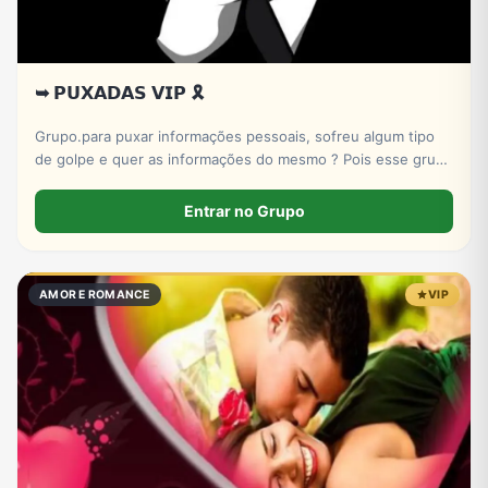
➥ 𝗣𝗨𝗫𝗔𝗗𝗔𝗦 𝗩𝗜𝗣 🎗️
Grupo.para puxar informações pessoais, sofreu algum tipo
de golpe e quer as informações do mesmo ? Pois esse grupo
serve pra isso! Entre e conheça nosso X-bot | PUXADAS VIP
🎲
Entrar no Grupo
AMOR E ROMANCE
VIP