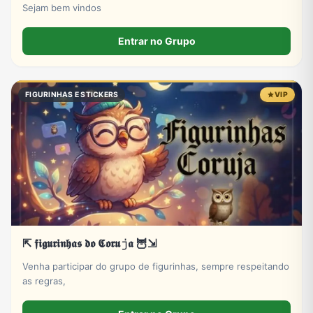
Sejam bem vindos
Entrar no Grupo
FIGURINHAS E STICKERS
VIP
⇱ 𝖋𝖎𝖌𝖚𝖗𝖎𝖓𝖍𝖆𝖘 𝖉𝖔 𝕮𝖔𝖗𝖚𝚓𝖆 🦉⇲
Venha participar do grupo de figurinhas, sempre respeitando
as regras,