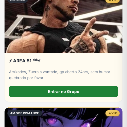
⚡ AREA 51 ʳᵏᵏ⚡
Amizades, Zuera a vontade, gp aberto 24hrs, sem humor
quebrado por favor
Entrar no Grupo
AMOR E ROMANCE
VIP