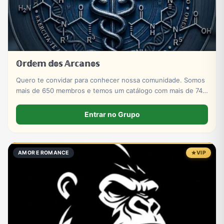
𝕆𝕣𝕕𝕖𝕞 𝕕𝕠𝕤 𝔸𝕣𝕔𝕒𝕟𝕠𝕤
Quero te convidar para conhecer nossa comunidade. Somos
mais de 650 membros e temos um catálogo com mais de 740
produtos voltados para alta performance e evolução
muscular.
Entrar no Grupo
AMOR E ROMANCE
VIP