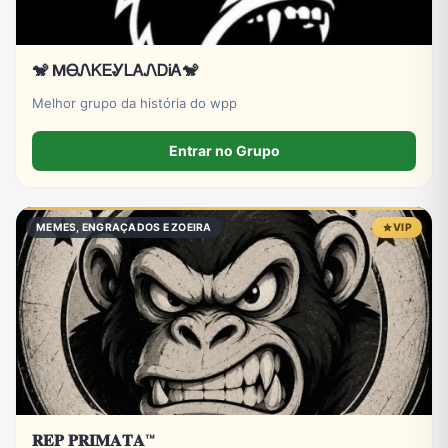
🐒 MᎾᏁᏦᎬᎽᏞᎪᏁᎠᎥᎪ🐒
Melhor grupo da história do wpp
Entrar no Grupo
MEMES, ENGRAÇADOS E ZOEIRA
VIP
𝐑𝐄𝐏 𝐏𝐑𝐈𝐌𝐀𝐓𝐀™