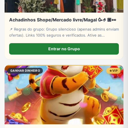
Achadinhos Shope/Mercado livre/Magal 🥳🤌🏼👀
📌 Regras do grupo: ​​Grupo silencioso (apenas admins enviam
ofertas). ​Links 100% seguros e verificados. ​Ative as
notificações para não perder os bugs e estoques relâmpago!
​👉 Aproveite e convide os amigos para economizar também
Entrar no Grupo
GANHAR DINHEIRO
VIP