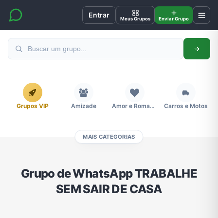
Entrar
Meus Grupos
Enviar Grupo
Grupos VIP
Amizade
Amor e Romance
Carros e Motos
MAIS CATEGORIAS
Cidades
Compra e Venda
Concursos
Desenhos e Animes
Grupo de WhatsApp TRABALHE
SEM SAIR DE CASA
Divulgação
Educação
Emagrecimento e Perda de Peso
Esportes