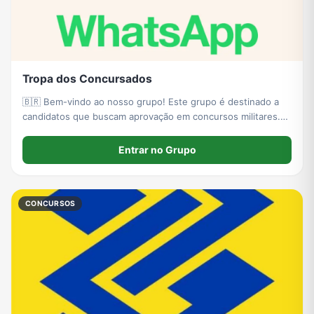
Tropa dos Concursados
🇧🇷 Bem-vindo ao nosso grupo! Este grupo é destinado a
candidatos que buscam aprovação em concursos militares.
Aqui compartilhamos materiais, notícias, dicas de estudo,
preparação física, editais e motivação. Objetivo: formar uma
Entrar no Grupo
comunidade disciplinada,
CONCURSOS