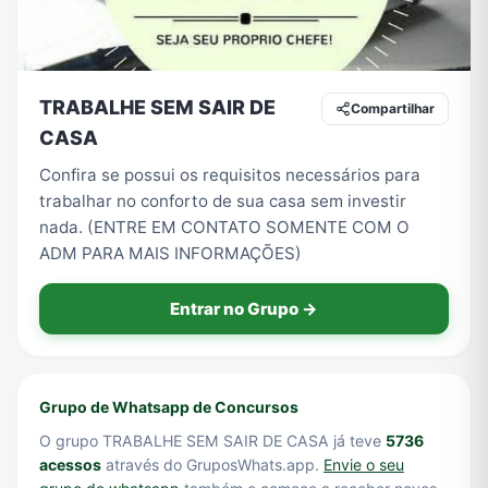
Tecnologia
TV
Vagas de Empregos
Viagem e Turismo
TRABALHE SEM SAIR DE
Compartilhar
CASA
Confira se possui os requisitos necessários para
Vídeos
trabalhar no conforto de sua casa sem investir
nada. (ENTRE EM CONTATO SOMENTE COM O
ADM PARA MAIS INFORMAÇÕES)
Entrar no Grupo →
Grupo de Whatsapp de Concursos
O grupo TRABALHE SEM SAIR DE CASA já teve
5736
acessos
através do GruposWhats.app.
Envie o seu