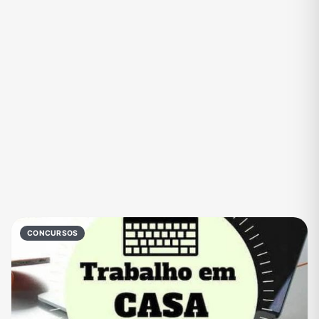
Eventos
Fãs
Figurinhas e Stickers
Filmes e Séries
Frases e Mensagens
Futebol
Games e Jogos
Ganhar Dinheiro
Imobiliária
Investimentos e Finanças
Links
Memes, Engraçados e Zoeira
Moda e Beleza
Música
Namoro
Negócios & Empreendedorismo
CONCURSOS
Notícias
Outros
Política
Profissões
Receitas
Redes Sociais
Religião
Shitpost